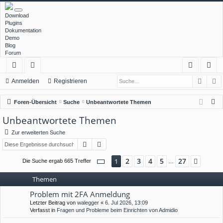
Download
Plugins
Dokumentation
Demo
Blog
Forum
Such
E
ch
or
n
eg
Anmelden
Registrieren
ne
en
m
ist
S
Foren-Übersicht
Suche
Unbeantwortete Themen
llz
el
rie
u
Unbeantwortete Themen
c
ug
de
re
Zur erweiterten Suche
h
rif
n
n
Suche
Erweiterte Suche
e
f
Seite
1
von
27
2
3
4
5
27
1
Nächs
Die Suche ergab 665 Treffer
…
Themen
Problem mit 2FA Anmeldung
Letzter Beitrag von
walegger
«
6. Jul 2026, 13:09
Verfasst in
Fragen und Probleme beim Einrichten von Admidio