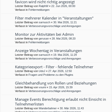
favicon wird nicht richtig angezeigt
Letzter Beitrag von
RalphW
«
22. Jun 2026, 00:00
Verfasst in
Fehlermeldungen
Filter mehrerer Kalender in "Veranstaltungen"
Letzter Beitrag von
sarnusch
«
30. Mai 2026, 11:21
Verfasst in
Verbesserungsvorschläge und Anregungen
Monitor zur Aktivitäten bei Admin
Letzter Beitrag von
gerusan
«
28. Mai 2026, 08:20
Verfasst in
Fehlermeldungen
Anzeige Wochentag in Veranstaltungen
Letzter Beitrag von
sarnusch
«
19. Mai 2026, 11:29
Verfasst in
Verbesserungsvorschläge und Anregungen
Kategorieexport - Filter - fehlende Teilnehmer
Letzter Beitrag von
UdoJ
«
27. Apr 2026, 12:50
Verfasst in
Fragen und Probleme zu den Plugins
Gleichbehandlung von Rollen und Beziehungen
Letzter Beitrag von
voumi
«
15. Apr 2026, 15:39
Verfasst in
Verbesserungsvorschläge und Anregungen
Manage Events Berechtigung erlaubt nicht Einsicht in
Teilnehmerlisten
Letzter Beitrag von
Wanderbahner
«
30. Mär 2026, 11:43