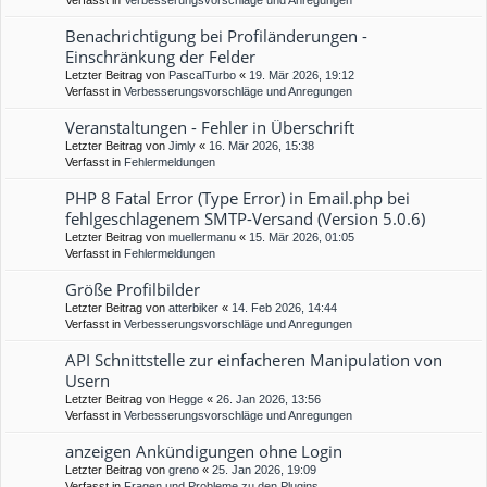
Verfasst in
Verbesserungsvorschläge und Anregungen
Benachrichtigung bei Profiländerungen -
Einschränkung der Felder
Letzter Beitrag von
PascalTurbo
«
19. Mär 2026, 19:12
Verfasst in
Verbesserungsvorschläge und Anregungen
Veranstaltungen - Fehler in Überschrift
Letzter Beitrag von
Jimly
«
16. Mär 2026, 15:38
Verfasst in
Fehlermeldungen
PHP 8 Fatal Error (Type Error) in Email.php bei
fehlgeschlagenem SMTP-Versand (Version 5.0.6)
Letzter Beitrag von
muellermanu
«
15. Mär 2026, 01:05
Verfasst in
Fehlermeldungen
Größe Profilbilder
Letzter Beitrag von
atterbiker
«
14. Feb 2026, 14:44
Verfasst in
Verbesserungsvorschläge und Anregungen
API Schnittstelle zur einfacheren Manipulation von
Usern
Letzter Beitrag von
Hegge
«
26. Jan 2026, 13:56
Verfasst in
Verbesserungsvorschläge und Anregungen
anzeigen Ankündigungen ohne Login
Letzter Beitrag von
greno
«
25. Jan 2026, 19:09
Verfasst in
Fragen und Probleme zu den Plugins