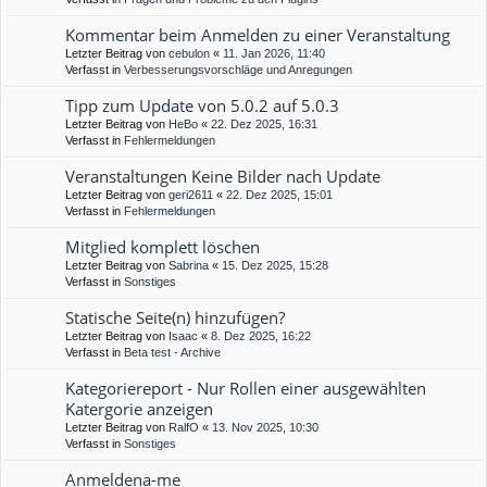
Kommentar beim Anmelden zu einer Veranstaltung
Letzter Beitrag von
cebulon
«
11. Jan 2026, 11:40
Verfasst in
Verbesserungsvorschläge und Anregungen
Tipp zum Update von 5.0.2 auf 5.0.3
Letzter Beitrag von
HeBo
«
22. Dez 2025, 16:31
Verfasst in
Fehlermeldungen
Veranstaltungen Keine Bilder nach Update
Letzter Beitrag von
geri2611
«
22. Dez 2025, 15:01
Verfasst in
Fehlermeldungen
Mitglied komplett löschen
Letzter Beitrag von
Sabrina
«
15. Dez 2025, 15:28
Verfasst in
Sonstiges
Statische Seite(n) hinzufügen?
Letzter Beitrag von
Isaac
«
8. Dez 2025, 16:22
Verfasst in
Beta test - Archive
Kategoriereport - Nur Rollen einer ausgewählten
Katergorie anzeigen
Letzter Beitrag von
RalfO
«
13. Nov 2025, 10:30
Verfasst in
Sonstiges
Anmeldena-me