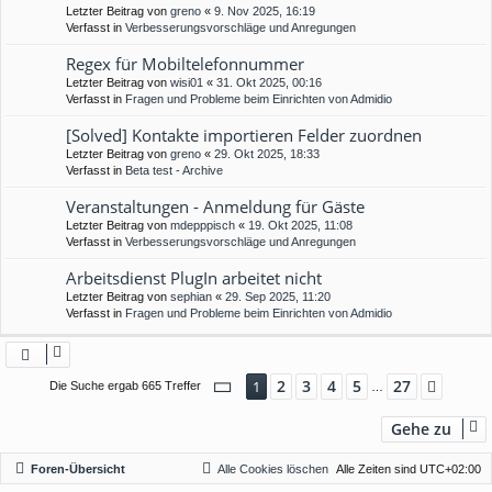
Letzter Beitrag von
greno
«
9. Nov 2025, 16:19
Verfasst in
Verbesserungsvorschläge und Anregungen
Regex für Mobiltelefonnummer
Letzter Beitrag von
wisi01
«
31. Okt 2025, 00:16
Verfasst in
Fragen und Probleme beim Einrichten von Admidio
[Solved] Kontakte importieren Felder zuordnen
Letzter Beitrag von
greno
«
29. Okt 2025, 18:33
Verfasst in
Beta test - Archive
Veranstaltungen - Anmeldung für Gäste
Letzter Beitrag von
mdepppisch
«
19. Okt 2025, 11:08
Verfasst in
Verbesserungsvorschläge und Anregungen
Arbeitsdienst PlugIn arbeitet nicht
Letzter Beitrag von
sephian
«
29. Sep 2025, 11:20
Verfasst in
Fragen und Probleme beim Einrichten von Admidio
Seite
1
von
27
2
3
4
5
27
1
Nächs
Die Suche ergab 665 Treffer
…
Gehe zu
Foren-Übersicht
Alle Cookies löschen
Alle Zeiten sind
UTC+02:00