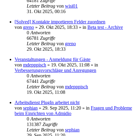
64181
Zugriffe
Letzter Beitrag
von
wisi01
31. Okt 2025, 00:16
[Solved] Kontakte importieren Felder zuordnen
von
greno
»
29. Okt 2025, 18:33
» in
Beta test - Archive
0
Antworten
66781
Zugriffe
Letzter Beitrag
von
greno
29. Okt 2025, 18:33
Veranstaltungen - Anmeldung für Gäste
von
mdepppisch
»
19. Okt 2025, 11:08
» in
Verbesserungsvorschläge und Anregungen
0
Antworten
67441
Zugriffe
Letzter Beitrag
von
mdepppisch
19. Okt 2025, 11:08
Arbeitsdienst PlugIn arbeitet nicht
von
sephian
»
29. Sep 2025, 11:20
» in
Fragen und Probleme
beim Einrichten von Admidio
0
Antworten
131387
Zugriffe
Letzter Beitrag
von
sephian
29. Sep 2025, 11:20