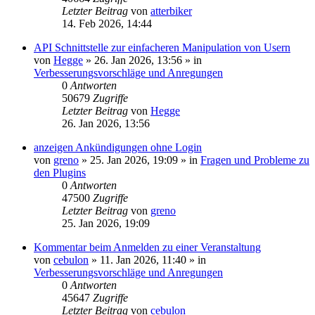
Letzter Beitrag
von
atterbiker
14. Feb 2026, 14:44
API Schnittstelle zur einfacheren Manipulation von Usern
von
Hegge
»
26. Jan 2026, 13:56
» in
Verbesserungsvorschläge und Anregungen
0
Antworten
50679
Zugriffe
Letzter Beitrag
von
Hegge
26. Jan 2026, 13:56
anzeigen Ankündigungen ohne Login
von
greno
»
25. Jan 2026, 19:09
» in
Fragen und Probleme zu
den Plugins
0
Antworten
47500
Zugriffe
Letzter Beitrag
von
greno
25. Jan 2026, 19:09
Kommentar beim Anmelden zu einer Veranstaltung
von
cebulon
»
11. Jan 2026, 11:40
» in
Verbesserungsvorschläge und Anregungen
0
Antworten
45647
Zugriffe
Letzter Beitrag
von
cebulon