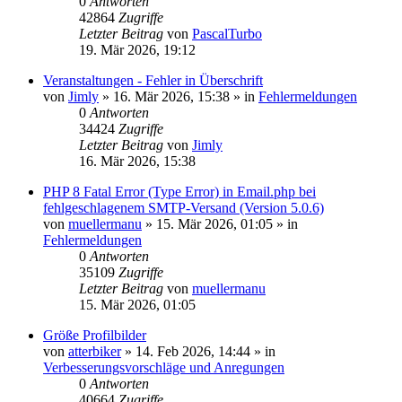
0
Antworten
42864
Zugriffe
Letzter Beitrag
von
PascalTurbo
19. Mär 2026, 19:12
Veranstaltungen - Fehler in Überschrift
von
Jimly
»
16. Mär 2026, 15:38
» in
Fehlermeldungen
0
Antworten
34424
Zugriffe
Letzter Beitrag
von
Jimly
16. Mär 2026, 15:38
PHP 8 Fatal Error (Type Error) in Email.php bei
fehlgeschlagenem SMTP-Versand (Version 5.0.6)
von
muellermanu
»
15. Mär 2026, 01:05
» in
Fehlermeldungen
0
Antworten
35109
Zugriffe
Letzter Beitrag
von
muellermanu
15. Mär 2026, 01:05
Größe Profilbilder
von
atterbiker
»
14. Feb 2026, 14:44
» in
Verbesserungsvorschläge und Anregungen
0
Antworten
40664
Zugriffe