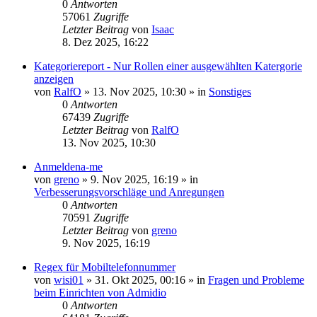
0
Antworten
57061
Zugriffe
Letzter Beitrag
von
Isaac
8. Dez 2025, 16:22
Kategoriereport - Nur Rollen einer ausgewählten Katergorie
anzeigen
von
RalfO
»
13. Nov 2025, 10:30
» in
Sonstiges
0
Antworten
67439
Zugriffe
Letzter Beitrag
von
RalfO
13. Nov 2025, 10:30
Anmeldena-me
von
greno
»
9. Nov 2025, 16:19
» in
Verbesserungsvorschläge und Anregungen
0
Antworten
70591
Zugriffe
Letzter Beitrag
von
greno
9. Nov 2025, 16:19
Regex für Mobiltelefonnummer
von
wisi01
»
31. Okt 2025, 00:16
» in
Fragen und Probleme
beim Einrichten von Admidio
0
Antworten