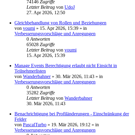
74146
Zugriffe
Letzter Beitrag
von
UdoJ
27. Apr 2026, 12:50
Gleichbehandlung von Rollen und Beziehungen
von
voumi
»
15. Apr 2026, 15:39
» in
Verbesserungsvorschläge und Anregungen
0
Antworten
65028
Zugriffe
Letzter Beitrag
von
voumi
15. Apr 2026, 15:39
Manage Events Berechtigung erlaubt nicht Einsicht in
Teilnehmerlisten
von
Wanderbahner
»
30. Mär 2026, 11:43
» in
Verbesserungsvorschläge und Anregungen
0
Antworten
35282
Zugriffe
Letzter Beitrag
von
Wanderbahner
30. Mär 2026, 11:43
Benachrichtigung bei Profiländerungen - Einschränkung der
Felder
von
PascalTurbo
»
19. Mär 2026, 19:12
» in
Verbesserungsvorschläge und Anregungen