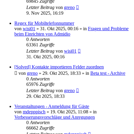
69845
Zugriffe
Letzter Beitrag
von
greno
9. Nov 2025, 16:19
Regex für Mobiltelefonnummer
von
wisi01
»
31. Okt 2025, 00:16
» in
Fragen und Probleme
beim Einrichten von Admidio
0
Antworten
63361
Zugriffe
Letzter Beitrag
von
wisi01
31. Okt 2025, 00:16
[Solved] Kontakte importieren Felder zuordnen
von
greno
»
29. Okt 2025, 18:33
» in
Beta test - Archive
0
Antworten
65976
Zugriffe
Letzter Beitrag
von
greno
29. Okt 2025, 18:33
Veranstaltungen - Anmeldung für Gäste
von
mdepppisch
»
19. Okt 2025, 11:08
» in
Verbesserungsvorschläge und Anregungen
0
Antworten
66662
Zugriffe