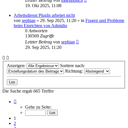
Letzter Beitrag
von
mdepppisch
19. Okt 2025, 11:08
Arbeitsdienst PlugIn arbeitet nicht
von
sephian
»
29. Sep 2025, 11:20
» in
Fragen und Probleme
beim Einrichten von Admidio
0
Antworten
130569
Zugriffe
Letzter Beitrag
von
sephian
29. Sep 2025, 11:20
Anzeigen:
Sortiere nach:
Richtung:
Die Suche ergab 665 Treffer
Seite
1
Gehe zu Seite:
von
27
1
2