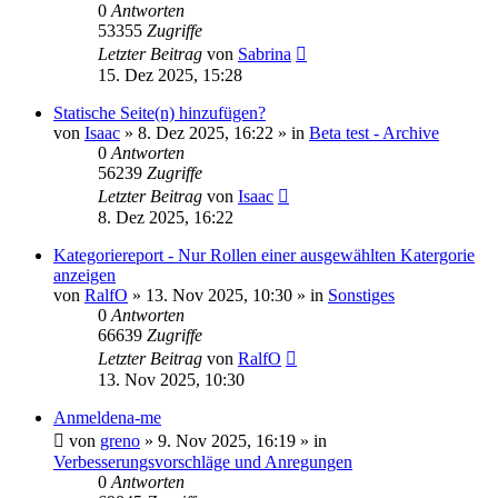
0
Antworten
53355
Zugriffe
Letzter Beitrag
von
Sabrina
15. Dez 2025, 15:28
Statische Seite(n) hinzufügen?
von
Isaac
»
8. Dez 2025, 16:22
» in
Beta test - Archive
0
Antworten
56239
Zugriffe
Letzter Beitrag
von
Isaac
8. Dez 2025, 16:22
Kategoriereport - Nur Rollen einer ausgewählten Katergorie
anzeigen
von
RalfO
»
13. Nov 2025, 10:30
» in
Sonstiges
0
Antworten
66639
Zugriffe
Letzter Beitrag
von
RalfO
13. Nov 2025, 10:30
Anmeldena-me
von
greno
»
9. Nov 2025, 16:19
» in
Verbesserungsvorschläge und Anregungen
0
Antworten