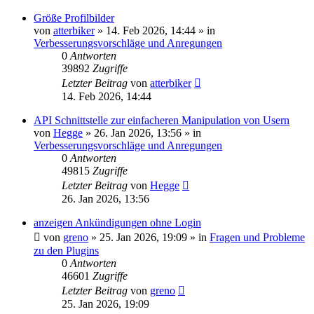
Größe Profilbilder
von
atterbiker
»
14. Feb 2026, 14:44
» in
Verbesserungsvorschläge und Anregungen
0
Antworten
39892
Zugriffe
Letzter Beitrag
von
atterbiker
14. Feb 2026, 14:44
API Schnittstelle zur einfacheren Manipulation von Usern
von
Hegge
»
26. Jan 2026, 13:56
» in
Verbesserungsvorschläge und Anregungen
0
Antworten
49815
Zugriffe
Letzter Beitrag
von
Hegge
26. Jan 2026, 13:56
anzeigen Ankündigungen ohne Login
von
greno
»
25. Jan 2026, 19:09
» in
Fragen und Probleme
zu den Plugins
0
Antworten
46601
Zugriffe
Letzter Beitrag
von
greno
25. Jan 2026, 19:09