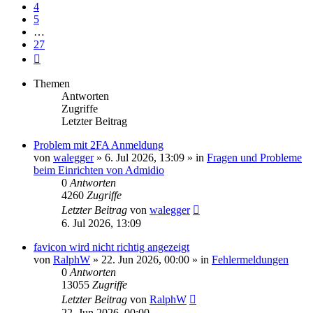
4
5
…
27
Nächste
Themen
Antworten
Zugriffe
Letzter Beitrag
Problem mit 2FA Anmeldung
von
walegger
»
6. Jul 2026, 13:09
» in
Fragen und Probleme
beim Einrichten von Admidio
0
Antworten
4260
Zugriffe
Letzter Beitrag
von
walegger
6. Jul 2026, 13:09
favicon wird nicht richtig angezeigt
von
RalphW
»
22. Jun 2026, 00:00
» in
Fehlermeldungen
0
Antworten
13055
Zugriffe
Letzter Beitrag
von
RalphW
22. Jun 2026, 00:00