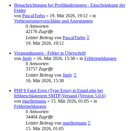
Benachrichtigung bei Profiländerungen - Einschränkung der
Felder
von
PascalTurbo
»
19. Mär 2026, 19:12
» in
Verbesserungsvorschläge und Anregungen
0
Antworten
42176
Zugriffe
Letzter Beitrag
von
PascalTurbo
19. Mär 2026, 19:12
Veranstaltungen - Fehler in Überschrift
von
Jimly
»
16. Mär 2026, 15:38
» in
Fehlermeldungen
0
Antworten
33757
Zugriffe
Letzter Beitrag
von
Jimly
16. Mär 2026, 15:38
PHP 8 Fatal Error (Type Error) in Email.php bei
fehlgeschlagenem SMTP-Versand (Version 5.0.6)
von
muellermanu
»
15. Mär 2026, 01:05
» in
Fehlermeldungen
0
Antworten
34404
Zugriffe
Letzter Beitrag
von
muellermanu
15. Mär 2026, 01:05