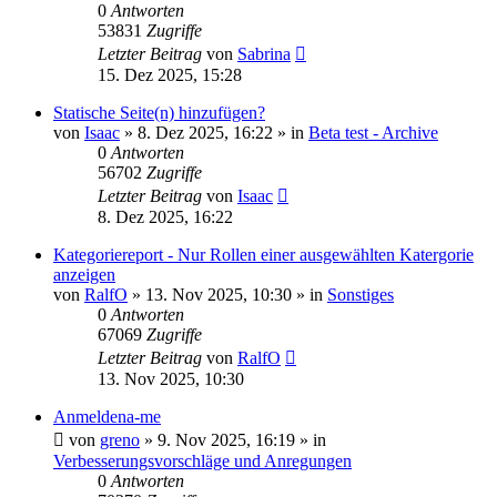
0
Antworten
53831
Zugriffe
Letzter Beitrag
von
Sabrina
15. Dez 2025, 15:28
Statische Seite(n) hinzufügen?
von
Isaac
»
8. Dez 2025, 16:22
» in
Beta test - Archive
0
Antworten
56702
Zugriffe
Letzter Beitrag
von
Isaac
8. Dez 2025, 16:22
Kategoriereport - Nur Rollen einer ausgewählten Katergorie
anzeigen
von
RalfO
»
13. Nov 2025, 10:30
» in
Sonstiges
0
Antworten
67069
Zugriffe
Letzter Beitrag
von
RalfO
13. Nov 2025, 10:30
Anmeldena-me
von
greno
»
9. Nov 2025, 16:19
» in
Verbesserungsvorschläge und Anregungen
0
Antworten