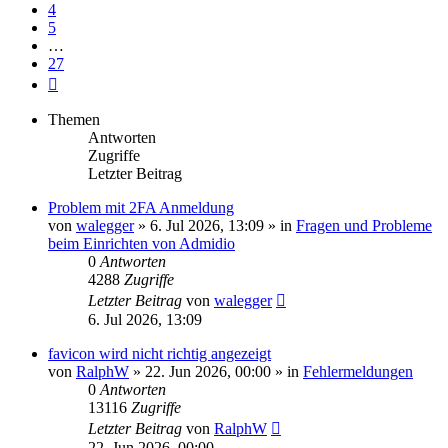
4
5
…
27
Nächste
Themen
Antworten
Zugriffe
Letzter Beitrag
Problem mit 2FA Anmeldung
von
walegger
»
6. Jul 2026, 13:09
» in
Fragen und Probleme
beim Einrichten von Admidio
0
Antworten
4288
Zugriffe
Letzter Beitrag
von
walegger
6. Jul 2026, 13:09
favicon wird nicht richtig angezeigt
von
RalphW
»
22. Jun 2026, 00:00
» in
Fehlermeldungen
0
Antworten
13116
Zugriffe
Letzter Beitrag
von
RalphW
22. Jun 2026, 00:00