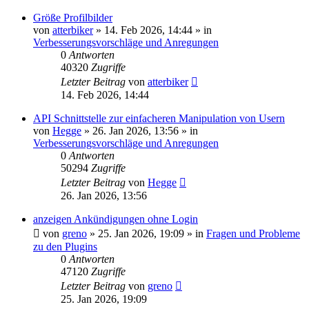
Größe Profilbilder
von
atterbiker
»
14. Feb 2026, 14:44
» in
Verbesserungsvorschläge und Anregungen
0
Antworten
40320
Zugriffe
Letzter Beitrag
von
atterbiker
14. Feb 2026, 14:44
API Schnittstelle zur einfacheren Manipulation von Usern
von
Hegge
»
26. Jan 2026, 13:56
» in
Verbesserungsvorschläge und Anregungen
0
Antworten
50294
Zugriffe
Letzter Beitrag
von
Hegge
26. Jan 2026, 13:56
anzeigen Ankündigungen ohne Login
von
greno
»
25. Jan 2026, 19:09
» in
Fragen und Probleme
zu den Plugins
0
Antworten
47120
Zugriffe
Letzter Beitrag
von
greno
25. Jan 2026, 19:09