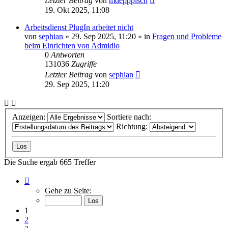
Letzter Beitrag
von
mdepppisch
19. Okt 2025, 11:08
Arbeitsdienst PlugIn arbeitet nicht
von
sephian
»
29. Sep 2025, 11:20
» in
Fragen und Probleme
beim Einrichten von Admidio
0
Antworten
131036
Zugriffe
Letzter Beitrag
von
sephian
29. Sep 2025, 11:20
Anzeigen:
Sortiere nach:
Richtung:
Die Suche ergab 665 Treffer
Seite
1
Gehe zu Seite:
von
27
1
2