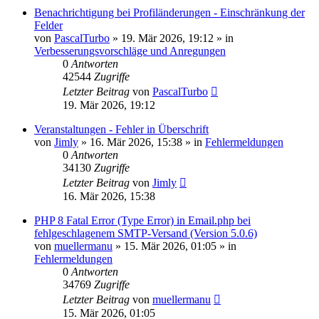
Benachrichtigung bei Profiländerungen - Einschränkung der
Felder
von
PascalTurbo
»
19. Mär 2026, 19:12
» in
Verbesserungsvorschläge und Anregungen
0
Antworten
42544
Zugriffe
Letzter Beitrag
von
PascalTurbo
19. Mär 2026, 19:12
Veranstaltungen - Fehler in Überschrift
von
Jimly
»
16. Mär 2026, 15:38
» in
Fehlermeldungen
0
Antworten
34130
Zugriffe
Letzter Beitrag
von
Jimly
16. Mär 2026, 15:38
PHP 8 Fatal Error (Type Error) in Email.php bei
fehlgeschlagenem SMTP-Versand (Version 5.0.6)
von
muellermanu
»
15. Mär 2026, 01:05
» in
Fehlermeldungen
0
Antworten
34769
Zugriffe
Letzter Beitrag
von
muellermanu
15. Mär 2026, 01:05