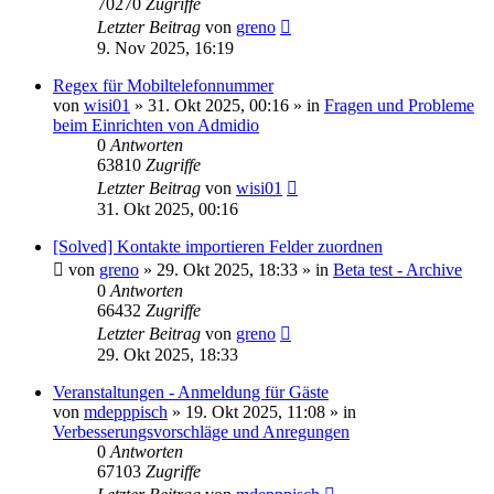
70270
Zugriffe
Letzter Beitrag
von
greno
9. Nov 2025, 16:19
Regex für Mobiltelefonnummer
von
wisi01
»
31. Okt 2025, 00:16
» in
Fragen und Probleme
beim Einrichten von Admidio
0
Antworten
63810
Zugriffe
Letzter Beitrag
von
wisi01
31. Okt 2025, 00:16
[Solved] Kontakte importieren Felder zuordnen
von
greno
»
29. Okt 2025, 18:33
» in
Beta test - Archive
0
Antworten
66432
Zugriffe
Letzter Beitrag
von
greno
29. Okt 2025, 18:33
Veranstaltungen - Anmeldung für Gäste
von
mdepppisch
»
19. Okt 2025, 11:08
» in
Verbesserungsvorschläge und Anregungen
0
Antworten
67103
Zugriffe