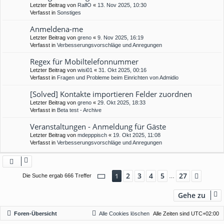
Letzter Beitrag von
RalfO
«
13. Nov 2025, 10:30
Verfasst in
Sonstiges
Anmeldena-me
Letzter Beitrag von
greno
«
9. Nov 2025, 16:19
Verfasst in
Verbesserungsvorschläge und Anregungen
Regex für Mobiltelefonnummer
Letzter Beitrag von
wisi01
«
31. Okt 2025, 00:16
Verfasst in
Fragen und Probleme beim Einrichten von Admidio
[Solved] Kontakte importieren Felder zuordnen
Letzter Beitrag von
greno
«
29. Okt 2025, 18:33
Verfasst in
Beta test - Archive
Veranstaltungen - Anmeldung für Gäste
Letzter Beitrag von
mdepppisch
«
19. Okt 2025, 11:08
Verfasst in
Verbesserungsvorschläge und Anregungen
Seite
1
von
27
2
3
4
5
27
1
Nächs
Die Suche ergab 666 Treffer
…
Gehe zu
Foren-Übersicht
Alle Cookies löschen
Alle Zeiten sind
UTC+02:00