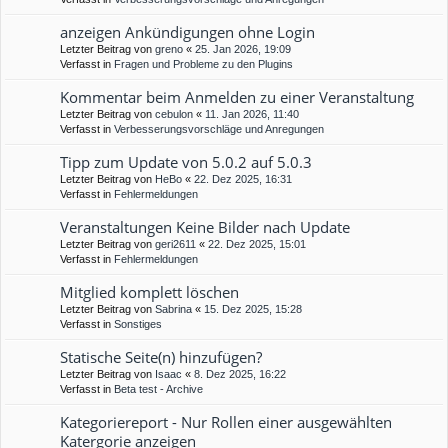
anzeigen Ankündigungen ohne Login
Letzter Beitrag von
greno
«
25. Jan 2026, 19:09
Verfasst in
Fragen und Probleme zu den Plugins
Kommentar beim Anmelden zu einer Veranstaltung
Letzter Beitrag von
cebulon
«
11. Jan 2026, 11:40
Verfasst in
Verbesserungsvorschläge und Anregungen
Tipp zum Update von 5.0.2 auf 5.0.3
Letzter Beitrag von
HeBo
«
22. Dez 2025, 16:31
Verfasst in
Fehlermeldungen
Veranstaltungen Keine Bilder nach Update
Letzter Beitrag von
geri2611
«
22. Dez 2025, 15:01
Verfasst in
Fehlermeldungen
Mitglied komplett löschen
Letzter Beitrag von
Sabrina
«
15. Dez 2025, 15:28
Verfasst in
Sonstiges
Statische Seite(n) hinzufügen?
Letzter Beitrag von
Isaac
«
8. Dez 2025, 16:22
Verfasst in
Beta test - Archive
Kategoriereport - Nur Rollen einer ausgewählten
Katergorie anzeigen