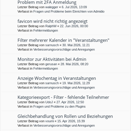
Problem mit 2FA Anmeldung
Letzter Beitrag von
walegger
«
6. Jul 2026, 13:09
Verfasst in
Fragen und Probleme beim Einrichten von Admidio
favicon wird nicht richtig angezeigt
Letzter Beitrag von
RalphW
«
22. Jun 2026, 00:00
Verfasst in
Fehlermeldungen
Filter mehrerer Kalender in "Veranstaltungen"
Letzter Beitrag von
sarnusch
«
30. Mai 2026, 11:21
Verfasst in
Verbesserungsvorschläge und Anregungen
Monitor zur Aktivitäten bei Admin
Letzter Beitrag von
gerusan
«
28. Mai 2026, 08:20
Verfasst in
Fehlermeldungen
Anzeige Wochentag in Veranstaltungen
Letzter Beitrag von
sarnusch
«
19. Mai 2026, 11:29
Verfasst in
Verbesserungsvorschläge und Anregungen
Kategorieexport - Filter - fehlende Teilnehmer
Letzter Beitrag von
UdoJ
«
27. Apr 2026, 12:50
Verfasst in
Fragen und Probleme zu den Plugins
Gleichbehandlung von Rollen und Beziehungen
Letzter Beitrag von
voumi
«
15. Apr 2026, 15:39
Verfasst in
Verbesserungsvorschläge und Anregungen