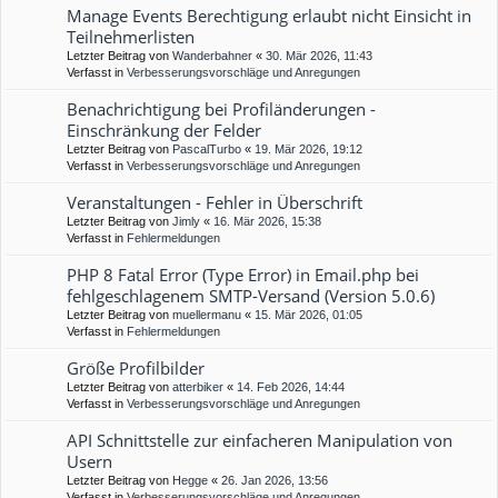
Manage Events Berechtigung erlaubt nicht Einsicht in
Teilnehmerlisten
Letzter Beitrag von
Wanderbahner
«
30. Mär 2026, 11:43
Verfasst in
Verbesserungsvorschläge und Anregungen
Benachrichtigung bei Profiländerungen -
Einschränkung der Felder
Letzter Beitrag von
PascalTurbo
«
19. Mär 2026, 19:12
Verfasst in
Verbesserungsvorschläge und Anregungen
Veranstaltungen - Fehler in Überschrift
Letzter Beitrag von
Jimly
«
16. Mär 2026, 15:38
Verfasst in
Fehlermeldungen
PHP 8 Fatal Error (Type Error) in Email.php bei
fehlgeschlagenem SMTP-Versand (Version 5.0.6)
Letzter Beitrag von
muellermanu
«
15. Mär 2026, 01:05
Verfasst in
Fehlermeldungen
Größe Profilbilder
Letzter Beitrag von
atterbiker
«
14. Feb 2026, 14:44
Verfasst in
Verbesserungsvorschläge und Anregungen
API Schnittstelle zur einfacheren Manipulation von
Usern
Letzter Beitrag von
Hegge
«
26. Jan 2026, 13:56
Verfasst in
Verbesserungsvorschläge und Anregungen