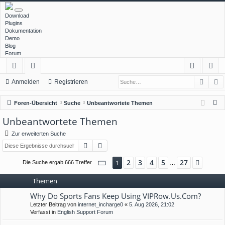
Download
Plugins
Dokumentation
Demo
Blog
Forum
Such
E
ch
or
n
eg
Anmelden
Registrieren
ne
en
m
ist
S
Foren-Übersicht
Suche
Unbeantwortete Themen
llz
el
rie
u
Unbeantwortete Themen
c
ug
de
re
Zur erweiterten Suche
h
rif
n
n
Suche
Erweiterte Suche
e
f
Seite
1
von
27
2
3
4
5
27
1
Nächs
Die Suche ergab 666 Treffer
…
Themen
Why Do Sports Fans Keep Using VIPRow.Us.Com?
Letzter Beitrag von
internet_incharge0
«
5. Aug 2026, 21:02
Verfasst in
English Support Forum