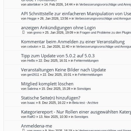
von
atterbiker
»
14. Feb 2026, 14:44
» in
Verbesserungsvorschläge und Anre
API Schnittstelle zur einfacheren Manipulation von Us
von
Hegge
»
26. Jan 2026, 13:56
» in
Verbesserungsvorschläge und Anregu
anzeigen Ankündigungen ohne Login
von
greno
»
25. Jan 2026, 19:09
» in
Fragen und Probleme zu den Plugin
Kommentar beim Anmelden zu einer Veranstaltung
von
cebulon
»
11. Jan 2026, 11:40
» in
Verbesserungsvorschläge und Anregu
Tipp zum Update von 5.0.2 auf 5.0.3
von
HeBo
»
22. Dez 2025, 16:31
» in
Fehlermeldungen
Veranstaltungen Keine Bilder nach Update
von
geri2611
»
22. Dez 2025, 15:01
» in
Fehlermeldungen
Mitglied komplett löschen
von
Sabrina
»
15. Dez 2025, 15:28
» in
Sonstiges
Statische Seite(n) hinzufügen?
von
Isaac
»
8. Dez 2025, 16:22
» in
Beta test - Archive
Kategoriereport - Nur Rollen einer ausgewählten Kater
von
RalfO
»
13. Nov 2025, 10:30
» in
Sonstiges
Anmeldena-me
von
greno
»
9. Nov 2025, 16:19
» in
Verbesserungsvorschläge und Anre