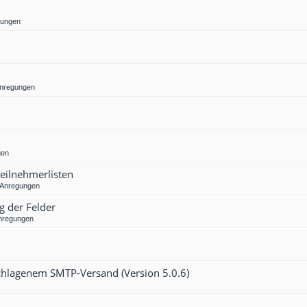
gungen
Anregungen
gen
Teilnehmerlisten
 Anregungen
g der Felder
nregungen
eschlagenem SMTP-Versand (Version 5.0.6)