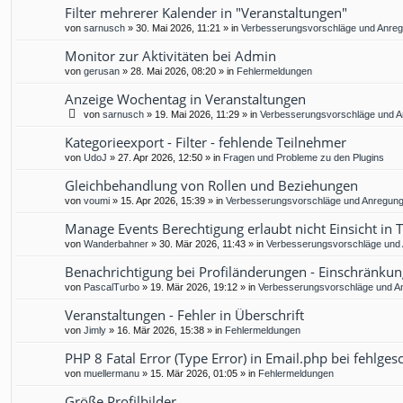
Filter mehrerer Kalender in "Veranstaltungen"
von
sarnusch
»
30. Mai 2026, 11:21
» in
Verbesserungsvorschläge und Anre
Monitor zur Aktivitäten bei Admin
von
gerusan
»
28. Mai 2026, 08:20
» in
Fehlermeldungen
Anzeige Wochentag in Veranstaltungen
von
sarnusch
»
19. Mai 2026, 11:29
» in
Verbesserungsvorschläge und 
Kategorieexport - Filter - fehlende Teilnehmer
von
UdoJ
»
27. Apr 2026, 12:50
» in
Fragen und Probleme zu den Plugins
Gleichbehandlung von Rollen und Beziehungen
von
voumi
»
15. Apr 2026, 15:39
» in
Verbesserungsvorschläge und Anregun
Manage Events Berechtigung erlaubt nicht Einsicht in 
von
Wanderbahner
»
30. Mär 2026, 11:43
» in
Verbesserungsvorschläge und
Benachrichtigung bei Profiländerungen - Einschränkun
von
PascalTurbo
»
19. Mär 2026, 19:12
» in
Verbesserungsvorschläge und A
Veranstaltungen - Fehler in Überschrift
von
Jimly
»
16. Mär 2026, 15:38
» in
Fehlermeldungen
PHP 8 Fatal Error (Type Error) in Email.php bei fehlg
von
muellermanu
»
15. Mär 2026, 01:05
» in
Fehlermeldungen
Größe Profilbilder