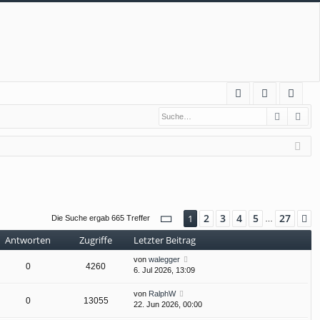
S
Suche
Erw
FA
n
eg
Q
m
ist
el
rie
de
re
n
n
Seite
1
von
27
2
3
4
5
27
1
N
Die Suche ergab 665 Treffer
…
Antworten
Zugriffe
Letzter Beitrag
von
walegger
0
4260
6. Jul 2026, 13:09
von
RalphW
0
13055
22. Jun 2026, 00:00