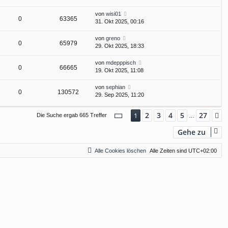
von
wisi01
0
63365
31. Okt 2025, 00:16
von
greno
0
65979
29. Okt 2025, 18:33
von
mdepppisch
0
66665
19. Okt 2025, 11:08
von
sephian
0
130572
29. Sep 2025, 11:20
Seite
1
von
27
2
3
4
5
27
1
N
Die Suche ergab 665 Treffer
…
Gehe zu
Alle Cookies löschen
Alle Zeiten sind
UTC+02:00