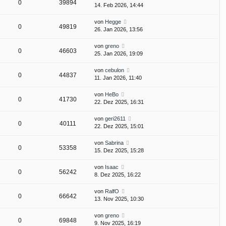
0
39894
14. Feb 2026, 14:44
von
Hegge
0
49819
26. Jan 2026, 13:56
von
greno
0
46603
25. Jan 2026, 19:09
von
cebulon
0
44837
11. Jan 2026, 11:40
von
HeBo
0
41730
22. Dez 2025, 16:31
von
geri2611
0
40111
22. Dez 2025, 15:01
von
Sabrina
0
53358
15. Dez 2025, 15:28
von
Isaac
0
56242
8. Dez 2025, 16:22
von
RalfO
0
66642
13. Nov 2025, 10:30
von
greno
0
69848
9. Nov 2025, 16:19