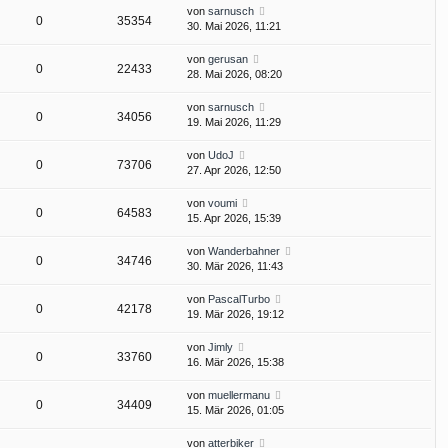
von
sarnusch
0
35354
30. Mai 2026, 11:21
von
gerusan
0
22433
28. Mai 2026, 08:20
von
sarnusch
0
34056
19. Mai 2026, 11:29
von
UdoJ
0
73706
27. Apr 2026, 12:50
von
voumi
0
64583
15. Apr 2026, 15:39
von
Wanderbahner
0
34746
30. Mär 2026, 11:43
von
PascalTurbo
0
42178
19. Mär 2026, 19:12
von
Jimly
0
33760
16. Mär 2026, 15:38
von
muellermanu
0
34409
15. Mär 2026, 01:05
von
atterbiker