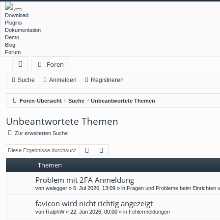
Download
Plugins
Dokumentation
Demo
Blog
Forum
Foren
ch
Suche
Anmelden
Registrieren
ne
Foren-Übersicht
Suche
Unbeantwortete Themen
llz
Unbeantwortete Themen
ug
Zur erweiterten Suche
rif
Suche
Erweiterte Suche
f
Themen
Problem mit 2FA Anmeldung
von
walegger
»
6. Jul 2026, 13:09
» in
Fragen und Probleme beim Einrichten 
favicon wird nicht richtig angezeigt
von
RalphW
»
22. Jun 2026, 00:00
» in
Fehlermeldungen