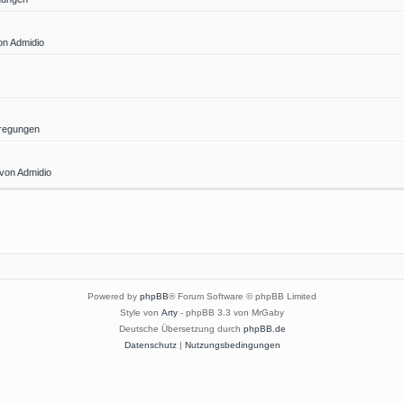
on Admidio
regungen
 von Admidio
Powered by
phpBB
® Forum Software © phpBB Limited
Style von
Arty
- phpBB 3.3 von MrGaby
Deutsche Übersetzung durch
phpBB.de
Datenschutz
|
Nutzungsbedingungen