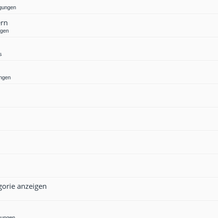
gungen
ern
ngen
s
ngen
gorie anzeigen
gungen