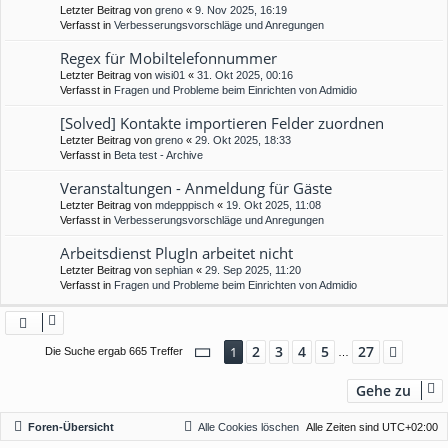
Letzter Beitrag von
greno
«
9. Nov 2025, 16:19
Verfasst in
Verbesserungsvorschläge und Anregungen
Regex für Mobiltelefonnummer
Letzter Beitrag von
wisi01
«
31. Okt 2025, 00:16
Verfasst in
Fragen und Probleme beim Einrichten von Admidio
[Solved] Kontakte importieren Felder zuordnen
Letzter Beitrag von
greno
«
29. Okt 2025, 18:33
Verfasst in
Beta test - Archive
Veranstaltungen - Anmeldung für Gäste
Letzter Beitrag von
mdepppisch
«
19. Okt 2025, 11:08
Verfasst in
Verbesserungsvorschläge und Anregungen
Arbeitsdienst PlugIn arbeitet nicht
Letzter Beitrag von
sephian
«
29. Sep 2025, 11:20
Verfasst in
Fragen und Probleme beim Einrichten von Admidio
Seite
1
von
27
2
3
4
5
27
1
Nächs
Die Suche ergab 665 Treffer
…
Gehe zu
Foren-Übersicht
Alle Cookies löschen
Alle Zeiten sind
UTC+02:00