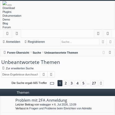
Download
Plugins
Dokumentation
Demo
Blog
Forum
Such
E
ch
or
n
eg
Anmelden
Registrieren
ne
en
m
ist
S
Foren-Übersicht
Suche
Unbeantwortete Themen
llz
el
rie
u
Unbeantwortete Themen
c
ug
de
re
Zur erweiterten Suche
h
rif
n
n
Suche
Erweiterte Suche
e
f
Seite
1
von
27
2
3
4
5
27
1
Nächs
Die Suche ergab 665 Treffer
…
Themen
Problem mit 2FA Anmeldung
Letzter Beitrag von
walegger
«
6. Jul 2026, 13:09
Verfasst in
Fragen und Probleme beim Einrichten von Admidio