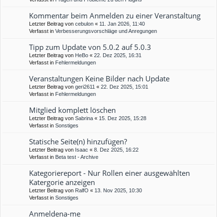
Kommentar beim Anmelden zu einer Veranstaltung
Letzter Beitrag von
cebulon
«
11. Jan 2026, 11:40
Verfasst in
Verbesserungsvorschläge und Anregungen
Tipp zum Update von 5.0.2 auf 5.0.3
Letzter Beitrag von
HeBo
«
22. Dez 2025, 16:31
Verfasst in
Fehlermeldungen
Veranstaltungen Keine Bilder nach Update
Letzter Beitrag von
geri2611
«
22. Dez 2025, 15:01
Verfasst in
Fehlermeldungen
Mitglied komplett löschen
Letzter Beitrag von
Sabrina
«
15. Dez 2025, 15:28
Verfasst in
Sonstiges
Statische Seite(n) hinzufügen?
Letzter Beitrag von
Isaac
«
8. Dez 2025, 16:22
Verfasst in
Beta test - Archive
Kategoriereport - Nur Rollen einer ausgewählten
Katergorie anzeigen
Letzter Beitrag von
RalfO
«
13. Nov 2025, 10:30
Verfasst in
Sonstiges
Anmeldena-me