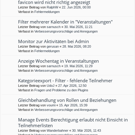
favicon wird nicht richtig angezeigt
Letzter Beitrag von
RalphW
«
22. Jun 2026, 00:00
Verfasst in
Fehlermeldungen
Filter mehrerer Kalender in "Veranstaltungen"
Letzter Beitrag von
sarnusch
«
30. Mai 2026, 11:21
Verfasst in
Verbesserungsvorschläge und Anregungen
Monitor zur Aktivitäten bei Admin
Letzter Beitrag von
gerusan
«
28. Mai 2026, 08:20
Verfasst in
Fehlermeldungen
Anzeige Wochentag in Veranstaltungen
Letzter Beitrag von
sarnusch
«
19. Mai 2026, 11:29
Verfasst in
Verbesserungsvorschläge und Anregungen
Kategorieexport - Filter - fehlende Teilnehmer
Letzter Beitrag von
UdoJ
«
27. Apr 2026, 12:50
Verfasst in
Fragen und Probleme zu den Plugins
Gleichbehandlung von Rollen und Beziehungen
Letzter Beitrag von
voumi
«
15. Apr 2026, 15:39
Verfasst in
Verbesserungsvorschläge und Anregungen
Manage Events Berechtigung erlaubt nicht Einsicht in
Teilnehmerlisten
Letzter Beitrag von
Wanderbahner
«
30. Mär 2026, 11:43