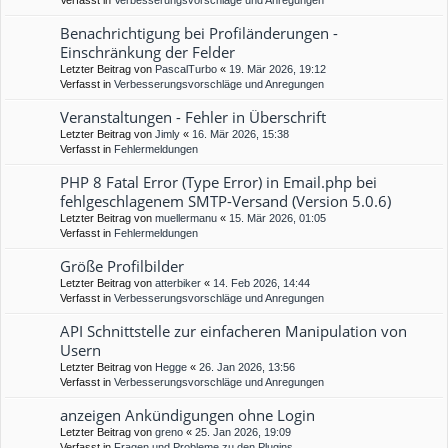
Verfasst in
Verbesserungsvorschläge und Anregungen
Benachrichtigung bei Profiländerungen -
Einschränkung der Felder
Letzter Beitrag von
PascalTurbo
«
19. Mär 2026, 19:12
Verfasst in
Verbesserungsvorschläge und Anregungen
Veranstaltungen - Fehler in Überschrift
Letzter Beitrag von
Jimly
«
16. Mär 2026, 15:38
Verfasst in
Fehlermeldungen
PHP 8 Fatal Error (Type Error) in Email.php bei
fehlgeschlagenem SMTP-Versand (Version 5.0.6)
Letzter Beitrag von
muellermanu
«
15. Mär 2026, 01:05
Verfasst in
Fehlermeldungen
Größe Profilbilder
Letzter Beitrag von
atterbiker
«
14. Feb 2026, 14:44
Verfasst in
Verbesserungsvorschläge und Anregungen
API Schnittstelle zur einfacheren Manipulation von
Usern
Letzter Beitrag von
Hegge
«
26. Jan 2026, 13:56
Verfasst in
Verbesserungsvorschläge und Anregungen
anzeigen Ankündigungen ohne Login
Letzter Beitrag von
greno
«
25. Jan 2026, 19:09
Verfasst in
Fragen und Probleme zu den Plugins