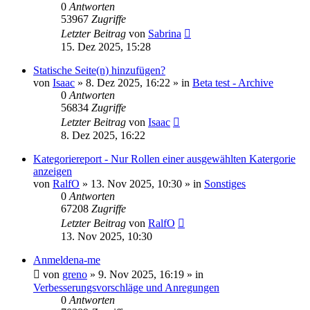
0
Antworten
53967
Zugriffe
Letzter Beitrag
von
Sabrina
15. Dez 2025, 15:28
Statische Seite(n) hinzufügen?
von
Isaac
»
8. Dez 2025, 16:22
» in
Beta test - Archive
0
Antworten
56834
Zugriffe
Letzter Beitrag
von
Isaac
8. Dez 2025, 16:22
Kategoriereport - Nur Rollen einer ausgewählten Katergorie
anzeigen
von
RalfO
»
13. Nov 2025, 10:30
» in
Sonstiges
0
Antworten
67208
Zugriffe
Letzter Beitrag
von
RalfO
13. Nov 2025, 10:30
Anmeldena-me
von
greno
»
9. Nov 2025, 16:19
» in
Verbesserungsvorschläge und Anregungen
0
Antworten