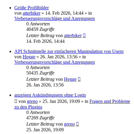
Größe Profilbilder
von
atterbiker
»
14. Feb 2026, 14:44
» in
Verbesserungsvorschläge und Anregungen
0
Antworten
40459
Zugriffe
Letzter Beitrag
von
atterbiker
14. Feb 2026, 14:44
API Schnittstelle zur einfacheren Manipulation von Usern
von
Hegge
»
26. Jan 2026, 13:56
» in
Verbesserungsvorschläge und Anregungen
0
Antworten
50435
Zugriffe
Letzter Beitrag
von
Hegge
26. Jan 2026, 13:56
anzeigen Ankündigungen ohne Login
von
greno
»
25. Jan 2026, 19:09
» in
Fragen und Probleme
zu den Plugins
0
Antworten
47269
Zugriffe
Letzter Beitrag
von
greno
25. Jan 2026, 19:09