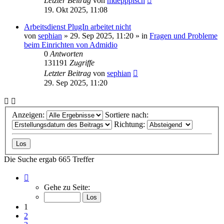
Letzter Beitrag
von
mdepppisch
19. Okt 2025, 11:08
Arbeitsdienst PlugIn arbeitet nicht
von
sephian
»
29. Sep 2025, 11:20
» in
Fragen und Probleme
beim Einrichten von Admidio
0
Antworten
131191
Zugriffe
Letzter Beitrag
von
sephian
29. Sep 2025, 11:20
Anzeigen:
Sortiere nach:
Richtung:
Die Suche ergab 665 Treffer
Seite
1
Gehe zu Seite:
von
27
1
2