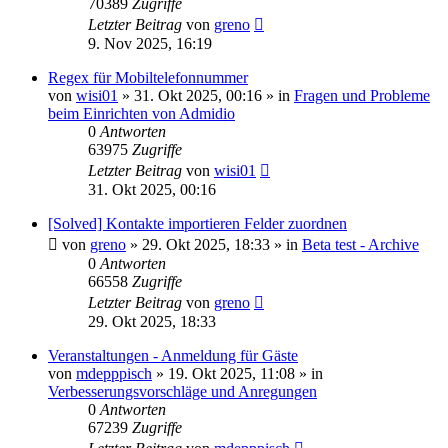
70389
Zugriffe
Letzter Beitrag
von
greno
9. Nov 2025, 16:19
Regex für Mobiltelefonnummer
von
wisi01
»
31. Okt 2025, 00:16
» in
Fragen und Probleme
beim Einrichten von Admidio
0
Antworten
63975
Zugriffe
Letzter Beitrag
von
wisi01
31. Okt 2025, 00:16
[Solved] Kontakte importieren Felder zuordnen
von
greno
»
29. Okt 2025, 18:33
» in
Beta test - Archive
0
Antworten
66558
Zugriffe
Letzter Beitrag
von
greno
29. Okt 2025, 18:33
Veranstaltungen - Anmeldung für Gäste
von
mdepppisch
»
19. Okt 2025, 11:08
» in
Verbesserungsvorschläge und Anregungen
0
Antworten
67239
Zugriffe