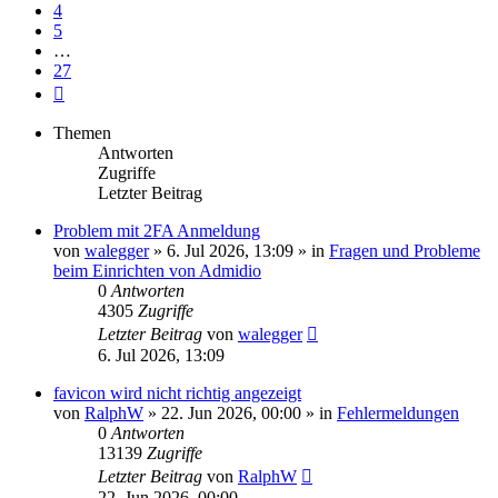
4
5
…
27
Nächste
Themen
Antworten
Zugriffe
Letzter Beitrag
Problem mit 2FA Anmeldung
von
walegger
»
6. Jul 2026, 13:09
» in
Fragen und Probleme
beim Einrichten von Admidio
0
Antworten
4305
Zugriffe
Letzter Beitrag
von
walegger
6. Jul 2026, 13:09
favicon wird nicht richtig angezeigt
von
RalphW
»
22. Jun 2026, 00:00
» in
Fehlermeldungen
0
Antworten
13139
Zugriffe
Letzter Beitrag
von
RalphW
22. Jun 2026, 00:00