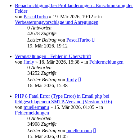
Benachrichtigung bei Profiländerungen - Einschränkung der
Felder
von
PascalTurbo
»
19. Mär 2026, 19:12
» in
Verbesserungsvorschläge und Anregungen
0
Antworten
42678
Zugriffe
Letzter Beitrag
von
PascalTurbo
19. Mär 2026, 19:12
Veranstaltungen - Fehler in Überschrift
von
Jimly
»
16. Mär 2026, 15:38
» in
Fehlermeldungen
0
Antworten
34252
Zugriffe
Letzter Beitrag
von
Jimly
16. Mär 2026, 15:38
PHP 8 Fatal Error (Type Error) in Email.php bei
fehlgeschlagenem SMTP-Versand (Version 5.0.6)
von
muellermanu
»
15. Mär 2026, 01:05
» in
Fehlermeldungen
0
Antworten
34908
Zugriffe
Letzter Beitrag
von
muellermanu
15. Mär 2026, 01:05