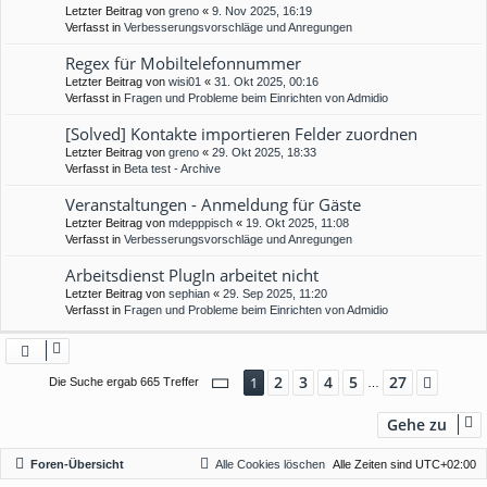
Letzter Beitrag von
greno
«
9. Nov 2025, 16:19
Verfasst in
Verbesserungsvorschläge und Anregungen
Regex für Mobiltelefonnummer
Letzter Beitrag von
wisi01
«
31. Okt 2025, 00:16
Verfasst in
Fragen und Probleme beim Einrichten von Admidio
[Solved] Kontakte importieren Felder zuordnen
Letzter Beitrag von
greno
«
29. Okt 2025, 18:33
Verfasst in
Beta test - Archive
Veranstaltungen - Anmeldung für Gäste
Letzter Beitrag von
mdepppisch
«
19. Okt 2025, 11:08
Verfasst in
Verbesserungsvorschläge und Anregungen
Arbeitsdienst PlugIn arbeitet nicht
Letzter Beitrag von
sephian
«
29. Sep 2025, 11:20
Verfasst in
Fragen und Probleme beim Einrichten von Admidio
Seite
1
von
27
2
3
4
5
27
1
Nächs
Die Suche ergab 665 Treffer
…
Gehe zu
Foren-Übersicht
Alle Cookies löschen
Alle Zeiten sind
UTC+02:00