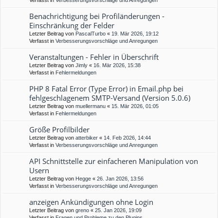
Verfasst in
Verbesserungsvorschläge und Anregungen
Benachrichtigung bei Profiländerungen -
Einschränkung der Felder
Letzter Beitrag von
PascalTurbo
«
19. Mär 2026, 19:12
Verfasst in
Verbesserungsvorschläge und Anregungen
Veranstaltungen - Fehler in Überschrift
Letzter Beitrag von
Jimly
«
16. Mär 2026, 15:38
Verfasst in
Fehlermeldungen
PHP 8 Fatal Error (Type Error) in Email.php bei
fehlgeschlagenem SMTP-Versand (Version 5.0.6)
Letzter Beitrag von
muellermanu
«
15. Mär 2026, 01:05
Verfasst in
Fehlermeldungen
Größe Profilbilder
Letzter Beitrag von
atterbiker
«
14. Feb 2026, 14:44
Verfasst in
Verbesserungsvorschläge und Anregungen
API Schnittstelle zur einfacheren Manipulation von
Usern
Letzter Beitrag von
Hegge
«
26. Jan 2026, 13:56
Verfasst in
Verbesserungsvorschläge und Anregungen
anzeigen Ankündigungen ohne Login
Letzter Beitrag von
greno
«
25. Jan 2026, 19:09
Verfasst in
Fragen und Probleme zu den Plugins