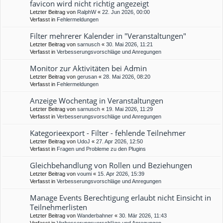
favicon wird nicht richtig angezeigt
Letzter Beitrag von
RalphW
«
22. Jun 2026, 00:00
Verfasst in
Fehlermeldungen
Filter mehrerer Kalender in "Veranstaltungen"
Letzter Beitrag von
sarnusch
«
30. Mai 2026, 11:21
Verfasst in
Verbesserungsvorschläge und Anregungen
Monitor zur Aktivitäten bei Admin
Letzter Beitrag von
gerusan
«
28. Mai 2026, 08:20
Verfasst in
Fehlermeldungen
Anzeige Wochentag in Veranstaltungen
Letzter Beitrag von
sarnusch
«
19. Mai 2026, 11:29
Verfasst in
Verbesserungsvorschläge und Anregungen
Kategorieexport - Filter - fehlende Teilnehmer
Letzter Beitrag von
UdoJ
«
27. Apr 2026, 12:50
Verfasst in
Fragen und Probleme zu den Plugins
Gleichbehandlung von Rollen und Beziehungen
Letzter Beitrag von
voumi
«
15. Apr 2026, 15:39
Verfasst in
Verbesserungsvorschläge und Anregungen
Manage Events Berechtigung erlaubt nicht Einsicht in
Teilnehmerlisten
Letzter Beitrag von
Wanderbahner
«
30. Mär 2026, 11:43