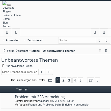
Download
Plugins
Dokumentation
Demo
Blog
Forum
Such
E
ch
or
n
eg
Anmelden
Registrieren
ne
en
m
ist
S
Foren-Übersicht
Suche
Unbeantwortete Themen
llz
el
rie
u
Unbeantwortete Themen
c
ug
de
re
Zur erweiterten Suche
h
rif
n
n
Suche
Erweiterte Suche
e
f
Seite
1
von
27
2
3
4
5
27
1
Nächs
Die Suche ergab 665 Treffer
…
Themen
Problem mit 2FA Anmeldung
Letzter Beitrag von
walegger
«
6. Jul 2026, 13:09
Verfasst in
Fragen und Probleme beim Einrichten von Admidio