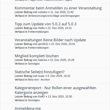
Kommentar beim Anmelden zu einer Veranstaltung
Letzter Beitrag von
cebulon
«
11. Jan 2026, 11:40
Verfasst in
Verbesserungsvorschläge und Anregungen
Tipp zum Update von 5.0.2 auf 5.0.3
Letzter Beitrag von
HeBo
«
22. Dez 2025, 16:31
Verfasst in
Fehlermeldungen
Veranstaltungen Keine Bilder nach Update
Letzter Beitrag von
geri2611
«
22. Dez 2025, 15:01
Verfasst in
Fehlermeldungen
Mitglied komplett löschen
Letzter Beitrag von
Sabrina
«
15. Dez 2025, 15:28
Verfasst in
Sonstiges
Statische Seite(n) hinzufügen?
Letzter Beitrag von
Isaac
«
8. Dez 2025, 16:22
Verfasst in
Beta test - Archive
Kategoriereport - Nur Rollen einer ausgewählten
Katergorie anzeigen
Letzter Beitrag von
RalfO
«
13. Nov 2025, 10:30
Verfasst in
Sonstiges
Anmeldena-me