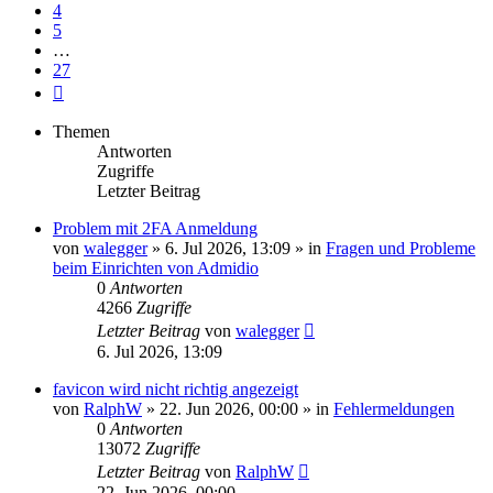
4
5
…
27
Nächste
Themen
Antworten
Zugriffe
Letzter Beitrag
Problem mit 2FA Anmeldung
von
walegger
»
6. Jul 2026, 13:09
» in
Fragen und Probleme
beim Einrichten von Admidio
0
Antworten
4266
Zugriffe
Letzter Beitrag
von
walegger
6. Jul 2026, 13:09
favicon wird nicht richtig angezeigt
von
RalphW
»
22. Jun 2026, 00:00
» in
Fehlermeldungen
0
Antworten
13072
Zugriffe
Letzter Beitrag
von
RalphW
22. Jun 2026, 00:00