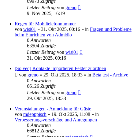
69973
Zugriffe
Letzter Beitrag
von
greno
9. Nov 2025, 16:19
Regex für Mobiltelefonnummer
von
wisi01
»
31. Okt 2025, 00:16
» in
Fragen und Probleme
beim Einrichten von Admidio
0
Antworten
63504
Zugriffe
Letzter Beitrag
von
wisi01
31. Okt 2025, 00:16
[Solved] Kontakte importieren Felder zuordnen
von
greno
»
29. Okt 2025, 18:33
» in
Beta test - Archive
0
Antworten
66126
Zugriffe
Letzter Beitrag
von
greno
29. Okt 2025, 18:33
Veranstaltungen - Anmeldung für Gäste
von
mdepppisch
»
19. Okt 2025, 11:08
» in
Verbesserungsvorschläge und Anregungen
0
Antworten
66812
Zugriffe