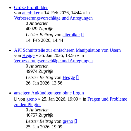
Größe Profilbilder
von
atterbiker
»
14. Feb 2026, 14:44
» in
Verbesserungsvorschläge und Anregungen
0
Antworten
40029
Zugriffe
Letzter Beitrag
von
atterbiker
14. Feb 2026, 14:44
API Schnittstelle zur einfacheren Manipulation von Usern
von
Hegge
»
26. Jan 2026, 13:56
» in
Verbesserungsvorschläge und Anregungen
0
Antworten
49974
Zugriffe
Letzter Beitrag
von
Hegge
26. Jan 2026, 13:56
anzeigen Ankündigungen ohne Login
von
greno
»
25. Jan 2026, 19:09
» in
Fragen und Probleme
zu den Plugins
0
Antworten
46757
Zugriffe
Letzter Beitrag
von
greno
25. Jan 2026, 19:09