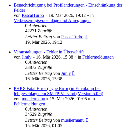
Benachrichtigung bei Profiländerungen - Einschränkung der
Felder
von
PascalTurbo
»
19. Mär 2026, 19:12
» in
Verbesserungsvorschläge und Anregungen
0
Antworten
42271
Zugriffe
Letzter Beitrag
von
PascalTurbo
19. Mär 2026, 19:12
Veranstaltungen - Fehler in Überschrift
von
Jimly
»
16. Mär 2026, 15:38
» in
Fehlermeldungen
0
Antworten
33872
Zugriffe
Letzter Beitrag
von
Jimly
16. Mär 2026, 15:38
PHP 8 Fatal Error (Type Error) in Email.php bei
fehlgeschlagenem SMTP-Versand (Version 5.0.6)
von
muellermanu
»
15. Mär 2026, 01:05
» in
Fehlermeldungen
0
Antworten
34529
Zugriffe
Letzter Beitrag
von
muellermanu
15. Mär 2026, 01:05