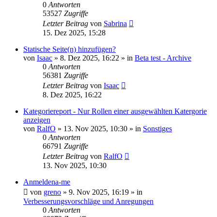
0
Antworten
53527
Zugriffe
Letzter Beitrag
von
Sabrina
15. Dez 2025, 15:28
Statische Seite(n) hinzufügen?
von
Isaac
»
8. Dez 2025, 16:22
» in
Beta test - Archive
0
Antworten
56381
Zugriffe
Letzter Beitrag
von
Isaac
8. Dez 2025, 16:22
Kategoriereport - Nur Rollen einer ausgewählten Katergorie
anzeigen
von
RalfO
»
13. Nov 2025, 10:30
» in
Sonstiges
0
Antworten
66791
Zugriffe
Letzter Beitrag
von
RalfO
13. Nov 2025, 10:30
Anmeldena-me
von
greno
»
9. Nov 2025, 16:19
» in
Verbesserungsvorschläge und Anregungen
0
Antworten