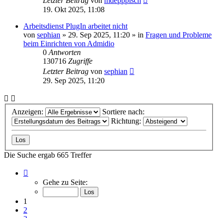
Letzter Beitrag
von
mdepppisch
19. Okt 2025, 11:08
Arbeitsdienst PlugIn arbeitet nicht
von
sephian
»
29. Sep 2025, 11:20
» in
Fragen und Probleme
beim Einrichten von Admidio
0
Antworten
130716
Zugriffe
Letzter Beitrag
von
sephian
29. Sep 2025, 11:20
Anzeigen:
Sortiere nach:
Richtung:
Die Suche ergab 665 Treffer
Seite
1
Gehe zu Seite:
von
27
1
2