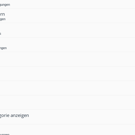
gungen
ern
ngen
s
ngen
gorie anzeigen
gungen