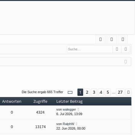
S
Suche
Erw
FA
n
eg
Q
m
ist
el
rie
de
re
n
n
Seite
1
von
27
2
3
4
5
27
1
N
Die Suche ergab 665 Treffer
…
Antworten
Zugriffe
Letzter Beitrag
von
walegger
0
4324
6. Jul 2026, 13:09
von
RalphW
0
13174
22. Jun 2026, 00:00