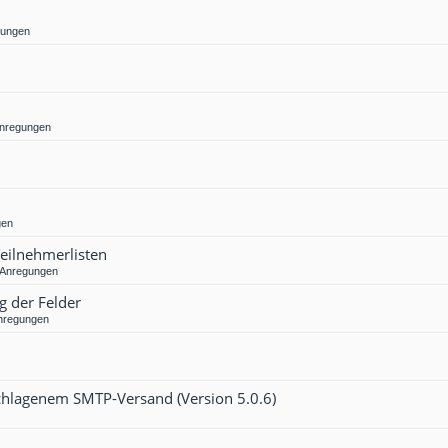
gungen
Anregungen
gen
Teilnehmerlisten
 Anregungen
g der Felder
nregungen
eschlagenem SMTP-Versand (Version 5.0.6)