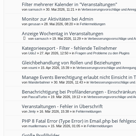
Filter mehrerer Kalender in "Veranstaltungen"
von
sarnusch
»
30. Mai 2026, 11:21
» in
Verbesserungsvorschläge und Anre
Monitor zur Aktivitäten bei Admin
von
gerusan
»
28. Mai 2026, 08:20
» in
Fehlermeldungen
Anzeige Wochentag in Veranstaltungen
von
sarnusch
»
19. Mai 2026, 11:29
» in
Verbesserungsvorschläge und 
Kategorieexport - Filter - fehlende Teilnehmer
von
UdoJ
»
27. Apr 2026, 12:50
» in
Fragen und Probleme zu den Plugins
Gleichbehandlung von Rollen und Beziehungen
von
voumi
»
15. Apr 2026, 15:39
» in
Verbesserungsvorschläge und Anregun
Manage Events Berechtigung erlaubt nicht Einsicht in 
von
Wanderbahner
»
30. Mär 2026, 11:43
» in
Verbesserungsvorschläge und
Benachrichtigung bei Profiländerungen - Einschränkun
von
PascalTurbo
»
19. Mär 2026, 19:12
» in
Verbesserungsvorschläge und A
Veranstaltungen - Fehler in Überschrift
von
Jimly
»
16. Mär 2026, 15:38
» in
Fehlermeldungen
PHP 8 Fatal Error (Type Error) in Email.php bei fehlg
von
muellermanu
»
15. Mär 2026, 01:05
» in
Fehlermeldungen
Größe Profilbilder