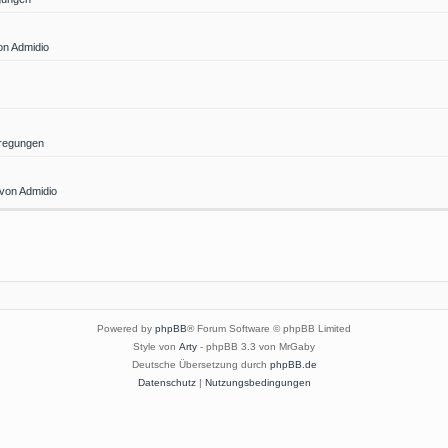
on Admidio
regungen
 von Admidio
Powered by
phpBB
® Forum Software © phpBB Limited
Style von
Arty
- phpBB 3.3 von MrGaby
Deutsche Übersetzung durch
phpBB.de
Datenschutz
|
Nutzungsbedingungen