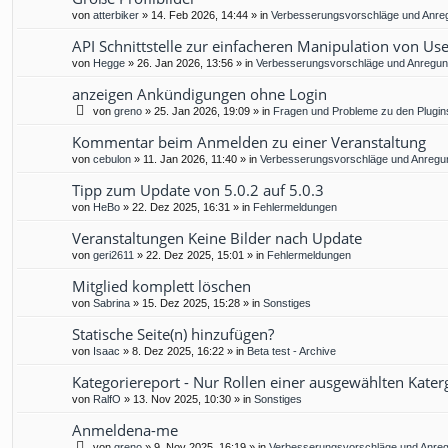
von
atterbiker
»
14. Feb 2026, 14:44
» in
Verbesserungsvorschläge und Anre
API Schnittstelle zur einfacheren Manipulation von Us
von
Hegge
»
26. Jan 2026, 13:56
» in
Verbesserungsvorschläge und Anregu
anzeigen Ankündigungen ohne Login
von
greno
»
25. Jan 2026, 19:09
» in
Fragen und Probleme zu den Plugin
Kommentar beim Anmelden zu einer Veranstaltung
von
cebulon
»
11. Jan 2026, 11:40
» in
Verbesserungsvorschläge und Anregu
Tipp zum Update von 5.0.2 auf 5.0.3
von
HeBo
»
22. Dez 2025, 16:31
» in
Fehlermeldungen
Veranstaltungen Keine Bilder nach Update
von
geri2611
»
22. Dez 2025, 15:01
» in
Fehlermeldungen
Mitglied komplett löschen
von
Sabrina
»
15. Dez 2025, 15:28
» in
Sonstiges
Statische Seite(n) hinzufügen?
von
Isaac
»
8. Dez 2025, 16:22
» in
Beta test - Archive
Kategoriereport - Nur Rollen einer ausgewählten Kater
von
RalfO
»
13. Nov 2025, 10:30
» in
Sonstiges
Anmeldena-me
von
greno
»
9. Nov 2025, 16:19
» in
Verbesserungsvorschläge und Anre