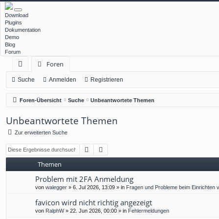
Download
Plugins
Dokumentation
Demo
Blog
Forum
Foren
ch
Suche
Anmelden
Registrieren
ne
Foren-Übersicht
Suche
Unbeantwortete Themen
llz
Unbeantwortete Themen
ug
Zur erweiterten Suche
rif
Suche
Erweiterte Suche
f
Themen
Problem mit 2FA Anmeldung
von
walegger
»
6. Jul 2026, 13:09
» in
Fragen und Probleme beim Einrichten 
favicon wird nicht richtig angezeigt
von
RalphW
»
22. Jun 2026, 00:00
» in
Fehlermeldungen