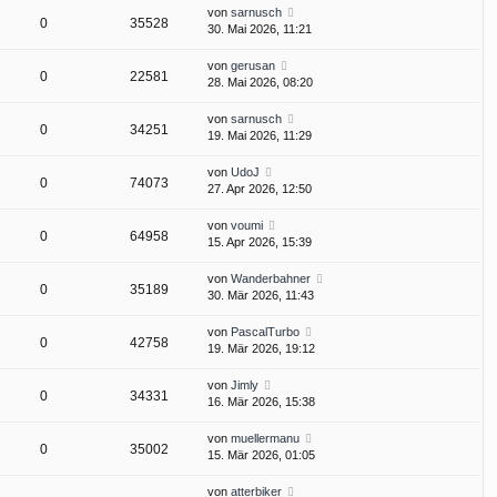
von
sarnusch
0
35528
30. Mai 2026, 11:21
von
gerusan
0
22581
28. Mai 2026, 08:20
von
sarnusch
0
34251
19. Mai 2026, 11:29
von
UdoJ
0
74073
27. Apr 2026, 12:50
von
voumi
0
64958
15. Apr 2026, 15:39
von
Wanderbahner
0
35189
30. Mär 2026, 11:43
von
PascalTurbo
0
42758
19. Mär 2026, 19:12
von
Jimly
0
34331
16. Mär 2026, 15:38
von
muellermanu
0
35002
15. Mär 2026, 01:05
von
atterbiker