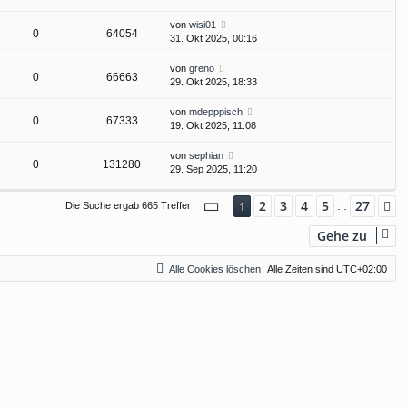
von
wisi01
0
64054
31. Okt 2025, 00:16
von
greno
0
66663
29. Okt 2025, 18:33
von
mdepppisch
0
67333
19. Okt 2025, 11:08
von
sephian
0
131280
29. Sep 2025, 11:20
Seite
1
von
27
2
3
4
5
27
1
N
Die Suche ergab 665 Treffer
…
Gehe zu
Alle Cookies löschen
Alle Zeiten sind
UTC+02:00