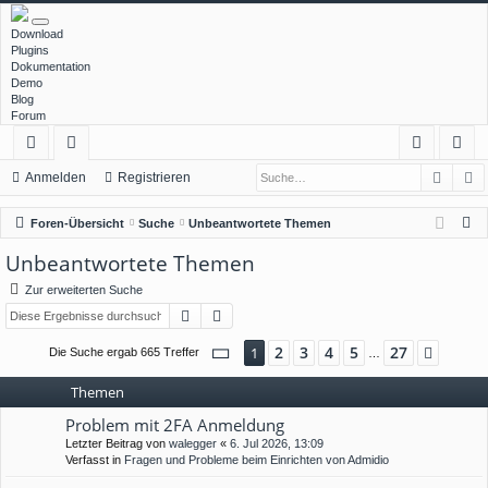
Download
Plugins
Dokumentation
Demo
Blog
Forum
Such
E
ch
or
n
eg
Anmelden
Registrieren
ne
en
m
ist
S
Foren-Übersicht
Suche
Unbeantwortete Themen
llz
el
rie
u
Unbeantwortete Themen
c
ug
de
re
Zur erweiterten Suche
h
rif
n
n
Suche
Erweiterte Suche
e
f
Seite
1
von
27
2
3
4
5
27
1
Nächs
Die Suche ergab 665 Treffer
…
Themen
Problem mit 2FA Anmeldung
Letzter Beitrag von
walegger
«
6. Jul 2026, 13:09
Verfasst in
Fragen und Probleme beim Einrichten von Admidio