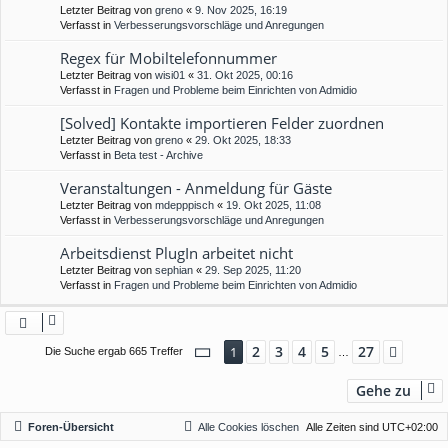
Letzter Beitrag von
greno
«
9. Nov 2025, 16:19
Verfasst in
Verbesserungsvorschläge und Anregungen
Regex für Mobiltelefonnummer
Letzter Beitrag von
wisi01
«
31. Okt 2025, 00:16
Verfasst in
Fragen und Probleme beim Einrichten von Admidio
[Solved] Kontakte importieren Felder zuordnen
Letzter Beitrag von
greno
«
29. Okt 2025, 18:33
Verfasst in
Beta test - Archive
Veranstaltungen - Anmeldung für Gäste
Letzter Beitrag von
mdepppisch
«
19. Okt 2025, 11:08
Verfasst in
Verbesserungsvorschläge und Anregungen
Arbeitsdienst PlugIn arbeitet nicht
Letzter Beitrag von
sephian
«
29. Sep 2025, 11:20
Verfasst in
Fragen und Probleme beim Einrichten von Admidio
Seite
1
von
27
2
3
4
5
27
1
Nächs
Die Suche ergab 665 Treffer
…
Gehe zu
Foren-Übersicht
Alle Cookies löschen
Alle Zeiten sind
UTC+02:00