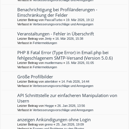
Verfasst in
Verbesserungsvorschläge und Anregungen
Benachrichtigung bei Profiländerungen -
Einschränkung der Felder
Letzter Beitrag von
PascalTurbo
«
19. Mär 2026, 19:12
Verfasst in
Verbesserungsvorschläge und Anregungen
Veranstaltungen - Fehler in Überschrift
Letzter Beitrag von
Jimly
«
16. Mär 2026, 15:38
Verfasst in
Fehlermeldungen
PHP 8 Fatal Error (Type Error) in Email.php bei
fehlgeschlagenem SMTP-Versand (Version 5.0.6)
Letzter Beitrag von
muellermanu
«
15. Mär 2026, 01:05
Verfasst in
Fehlermeldungen
Größe Profilbilder
Letzter Beitrag von
atterbiker
«
14. Feb 2026, 14:44
Verfasst in
Verbesserungsvorschläge und Anregungen
API Schnittstelle zur einfacheren Manipulation von
Usern
Letzter Beitrag von
Hegge
«
26. Jan 2026, 13:56
Verfasst in
Verbesserungsvorschläge und Anregungen
anzeigen Ankündigungen ohne Login
Letzter Beitrag von
greno
«
25. Jan 2026, 19:09
Verfasst in
Fragen und Probleme zu den Plugins