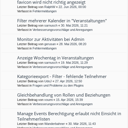
favicon wird nicht richtig angezeigt
Letzter Beitrag von
RalphW
«
22. Jun 2026, 00:00
Verfasst in
Fehlermeldungen
Filter mehrerer Kalender in "Veranstaltungen"
Letzter Beitrag von
sarnusch
«
30. Mai 2026, 11:21
Verfasst in
Verbesserungsvorschläge und Anregungen
Monitor zur Aktivitäten bei Admin
Letzter Beitrag von
gerusan
«
28. Mai 2026, 08:20
Verfasst in
Fehlermeldungen
Anzeige Wochentag in Veranstaltungen
Letzter Beitrag von
sarnusch
«
19. Mai 2026, 11:29
Verfasst in
Verbesserungsvorschläge und Anregungen
Kategorieexport - Filter - fehlende Teilnehmer
Letzter Beitrag von
UdoJ
«
27. Apr 2026, 12:50
Verfasst in
Fragen und Probleme zu den Plugins
Gleichbehandlung von Rollen und Beziehungen
Letzter Beitrag von
voumi
«
15. Apr 2026, 15:39
Verfasst in
Verbesserungsvorschläge und Anregungen
Manage Events Berechtigung erlaubt nicht Einsicht in
Teilnehmerlisten
Letzter Beitrag von
Wanderbahner
«
30. Mär 2026, 11:43