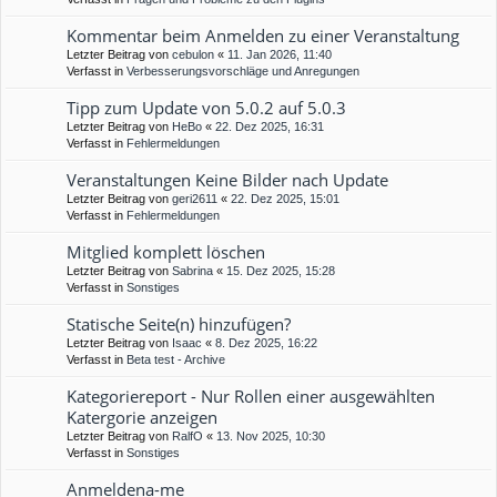
Kommentar beim Anmelden zu einer Veranstaltung
Letzter Beitrag von
cebulon
«
11. Jan 2026, 11:40
Verfasst in
Verbesserungsvorschläge und Anregungen
Tipp zum Update von 5.0.2 auf 5.0.3
Letzter Beitrag von
HeBo
«
22. Dez 2025, 16:31
Verfasst in
Fehlermeldungen
Veranstaltungen Keine Bilder nach Update
Letzter Beitrag von
geri2611
«
22. Dez 2025, 15:01
Verfasst in
Fehlermeldungen
Mitglied komplett löschen
Letzter Beitrag von
Sabrina
«
15. Dez 2025, 15:28
Verfasst in
Sonstiges
Statische Seite(n) hinzufügen?
Letzter Beitrag von
Isaac
«
8. Dez 2025, 16:22
Verfasst in
Beta test - Archive
Kategoriereport - Nur Rollen einer ausgewählten
Katergorie anzeigen
Letzter Beitrag von
RalfO
«
13. Nov 2025, 10:30
Verfasst in
Sonstiges
Anmeldena-me