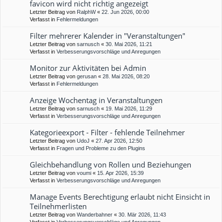
favicon wird nicht richtig angezeigt
Letzter Beitrag von
RalphW
«
22. Jun 2026, 00:00
Verfasst in
Fehlermeldungen
Filter mehrerer Kalender in "Veranstaltungen"
Letzter Beitrag von
sarnusch
«
30. Mai 2026, 11:21
Verfasst in
Verbesserungsvorschläge und Anregungen
Monitor zur Aktivitäten bei Admin
Letzter Beitrag von
gerusan
«
28. Mai 2026, 08:20
Verfasst in
Fehlermeldungen
Anzeige Wochentag in Veranstaltungen
Letzter Beitrag von
sarnusch
«
19. Mai 2026, 11:29
Verfasst in
Verbesserungsvorschläge und Anregungen
Kategorieexport - Filter - fehlende Teilnehmer
Letzter Beitrag von
UdoJ
«
27. Apr 2026, 12:50
Verfasst in
Fragen und Probleme zu den Plugins
Gleichbehandlung von Rollen und Beziehungen
Letzter Beitrag von
voumi
«
15. Apr 2026, 15:39
Verfasst in
Verbesserungsvorschläge und Anregungen
Manage Events Berechtigung erlaubt nicht Einsicht in
Teilnehmerlisten
Letzter Beitrag von
Wanderbahner
«
30. Mär 2026, 11:43