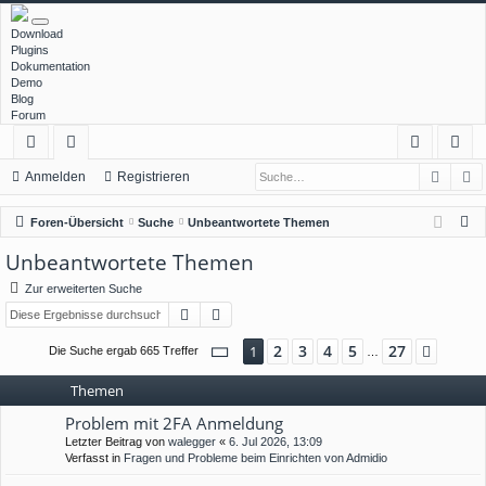
Download
Plugins
Dokumentation
Demo
Blog
Forum
Such
E
ch
or
n
eg
Anmelden
Registrieren
ne
en
m
ist
S
Foren-Übersicht
Suche
Unbeantwortete Themen
llz
el
rie
u
Unbeantwortete Themen
c
ug
de
re
Zur erweiterten Suche
h
rif
n
n
Suche
Erweiterte Suche
e
f
Seite
1
von
27
2
3
4
5
27
1
Nächs
Die Suche ergab 665 Treffer
…
Themen
Problem mit 2FA Anmeldung
Letzter Beitrag von
walegger
«
6. Jul 2026, 13:09
Verfasst in
Fragen und Probleme beim Einrichten von Admidio