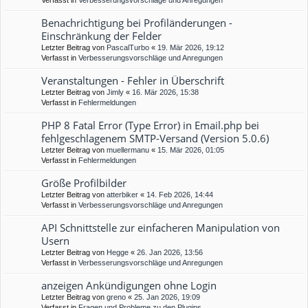
Verfasst in
Verbesserungsvorschläge und Anregungen
Benachrichtigung bei Profiländerungen -
Einschränkung der Felder
Letzter Beitrag von
PascalTurbo
«
19. Mär 2026, 19:12
Verfasst in
Verbesserungsvorschläge und Anregungen
Veranstaltungen - Fehler in Überschrift
Letzter Beitrag von
Jimly
«
16. Mär 2026, 15:38
Verfasst in
Fehlermeldungen
PHP 8 Fatal Error (Type Error) in Email.php bei
fehlgeschlagenem SMTP-Versand (Version 5.0.6)
Letzter Beitrag von
muellermanu
«
15. Mär 2026, 01:05
Verfasst in
Fehlermeldungen
Größe Profilbilder
Letzter Beitrag von
atterbiker
«
14. Feb 2026, 14:44
Verfasst in
Verbesserungsvorschläge und Anregungen
API Schnittstelle zur einfacheren Manipulation von
Usern
Letzter Beitrag von
Hegge
«
26. Jan 2026, 13:56
Verfasst in
Verbesserungsvorschläge und Anregungen
anzeigen Ankündigungen ohne Login
Letzter Beitrag von
greno
«
25. Jan 2026, 19:09
Verfasst in
Fragen und Probleme zu den Plugins