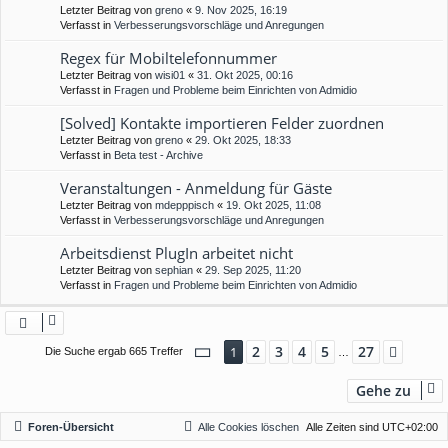
Letzter Beitrag von
greno
«
9. Nov 2025, 16:19
Verfasst in
Verbesserungsvorschläge und Anregungen
Regex für Mobiltelefonnummer
Letzter Beitrag von
wisi01
«
31. Okt 2025, 00:16
Verfasst in
Fragen und Probleme beim Einrichten von Admidio
[Solved] Kontakte importieren Felder zuordnen
Letzter Beitrag von
greno
«
29. Okt 2025, 18:33
Verfasst in
Beta test - Archive
Veranstaltungen - Anmeldung für Gäste
Letzter Beitrag von
mdepppisch
«
19. Okt 2025, 11:08
Verfasst in
Verbesserungsvorschläge und Anregungen
Arbeitsdienst PlugIn arbeitet nicht
Letzter Beitrag von
sephian
«
29. Sep 2025, 11:20
Verfasst in
Fragen und Probleme beim Einrichten von Admidio
Seite
1
von
27
2
3
4
5
27
1
Nächs
Die Suche ergab 665 Treffer
…
Gehe zu
Foren-Übersicht
Alle Cookies löschen
Alle Zeiten sind
UTC+02:00