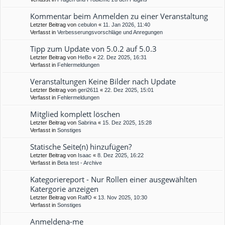
Kommentar beim Anmelden zu einer Veranstaltung
Letzter Beitrag von
cebulon
«
11. Jan 2026, 11:40
Verfasst in
Verbesserungsvorschläge und Anregungen
Tipp zum Update von 5.0.2 auf 5.0.3
Letzter Beitrag von
HeBo
«
22. Dez 2025, 16:31
Verfasst in
Fehlermeldungen
Veranstaltungen Keine Bilder nach Update
Letzter Beitrag von
geri2611
«
22. Dez 2025, 15:01
Verfasst in
Fehlermeldungen
Mitglied komplett löschen
Letzter Beitrag von
Sabrina
«
15. Dez 2025, 15:28
Verfasst in
Sonstiges
Statische Seite(n) hinzufügen?
Letzter Beitrag von
Isaac
«
8. Dez 2025, 16:22
Verfasst in
Beta test - Archive
Kategoriereport - Nur Rollen einer ausgewählten
Katergorie anzeigen
Letzter Beitrag von
RalfO
«
13. Nov 2025, 10:30
Verfasst in
Sonstiges
Anmeldena-me