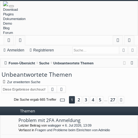
Download
Plugins
Dokumentation
Demo
Blog
Forum
Such
E
ch
or
n
eg
Anmelden
Registrieren
ne
en
m
ist
S
Foren-Übersicht
Suche
Unbeantwortete Themen
llz
el
rie
u
Unbeantwortete Themen
c
ug
de
re
Zur erweiterten Suche
h
rif
n
n
Suche
Erweiterte Suche
e
f
Seite
1
von
27
2
3
4
5
27
1
Nächs
Die Suche ergab 665 Treffer
…
Themen
Problem mit 2FA Anmeldung
Letzter Beitrag von
walegger
«
6. Jul 2026, 13:09
Verfasst in
Fragen und Probleme beim Einrichten von Admidio