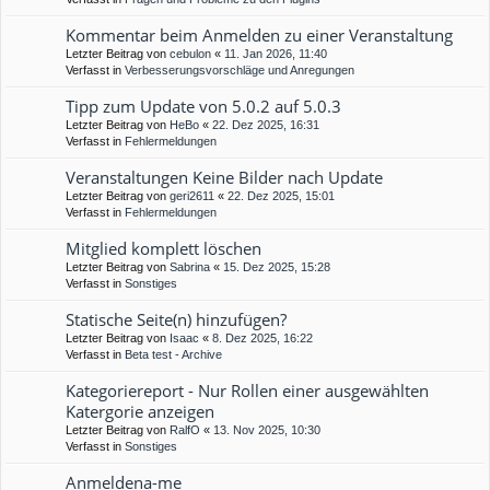
Kommentar beim Anmelden zu einer Veranstaltung
Letzter Beitrag von
cebulon
«
11. Jan 2026, 11:40
Verfasst in
Verbesserungsvorschläge und Anregungen
Tipp zum Update von 5.0.2 auf 5.0.3
Letzter Beitrag von
HeBo
«
22. Dez 2025, 16:31
Verfasst in
Fehlermeldungen
Veranstaltungen Keine Bilder nach Update
Letzter Beitrag von
geri2611
«
22. Dez 2025, 15:01
Verfasst in
Fehlermeldungen
Mitglied komplett löschen
Letzter Beitrag von
Sabrina
«
15. Dez 2025, 15:28
Verfasst in
Sonstiges
Statische Seite(n) hinzufügen?
Letzter Beitrag von
Isaac
«
8. Dez 2025, 16:22
Verfasst in
Beta test - Archive
Kategoriereport - Nur Rollen einer ausgewählten
Katergorie anzeigen
Letzter Beitrag von
RalfO
«
13. Nov 2025, 10:30
Verfasst in
Sonstiges
Anmeldena-me