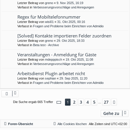
Letzter Beitrag von
greno
«
9. Nov 2025, 16:19
Verfasst in
Verbesserungsvorschläge und Anregungen
Regex für Mobiltelefonnummer
Letzter Beitrag von
wisi01
«
31. Okt 2025, 00:16
Verfasst in
Fragen und Probleme beim Einrichten von Admidio
[Solved] Kontakte importieren Felder zuordnen
Letzter Beitrag von
greno
«
29. Okt 2025, 18:33
Verfasst in
Beta test - Archive
Veranstaltungen - Anmeldung für Gäste
Letzter Beitrag von
mdepppisch
«
19. Okt 2025, 11:08
Verfasst in
Verbesserungsvorschläge und Anregungen
Arbeitsdienst PlugIn arbeitet nicht
Letzter Beitrag von
sephian
«
29. Sep 2025, 11:20
Verfasst in
Fragen und Probleme beim Einrichten von Admidio
Seite
1
von
27
2
3
4
5
27
1
Nächs
Die Suche ergab 665 Treffer
…
Gehe zu
Foren-Übersicht
Alle Cookies löschen
Alle Zeiten sind
UTC+02:00