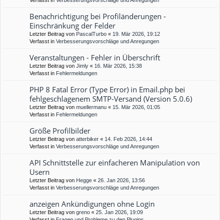
Verfasst in
Verbesserungsvorschläge und Anregungen
Benachrichtigung bei Profiländerungen -
Einschränkung der Felder
Letzter Beitrag von
PascalTurbo
«
19. Mär 2026, 19:12
Verfasst in
Verbesserungsvorschläge und Anregungen
Veranstaltungen - Fehler in Überschrift
Letzter Beitrag von
Jimly
«
16. Mär 2026, 15:38
Verfasst in
Fehlermeldungen
PHP 8 Fatal Error (Type Error) in Email.php bei
fehlgeschlagenem SMTP-Versand (Version 5.0.6)
Letzter Beitrag von
muellermanu
«
15. Mär 2026, 01:05
Verfasst in
Fehlermeldungen
Größe Profilbilder
Letzter Beitrag von
atterbiker
«
14. Feb 2026, 14:44
Verfasst in
Verbesserungsvorschläge und Anregungen
API Schnittstelle zur einfacheren Manipulation von
Usern
Letzter Beitrag von
Hegge
«
26. Jan 2026, 13:56
Verfasst in
Verbesserungsvorschläge und Anregungen
anzeigen Ankündigungen ohne Login
Letzter Beitrag von
greno
«
25. Jan 2026, 19:09
Verfasst in
Fragen und Probleme zu den Plugins