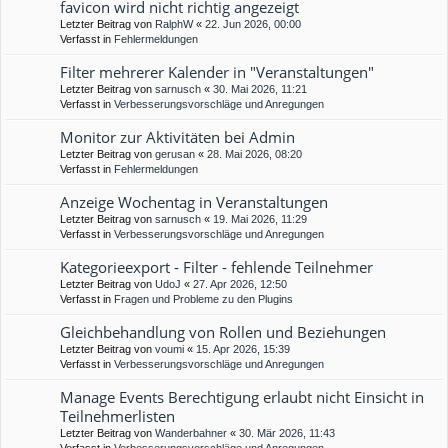
favicon wird nicht richtig angezeigt
Letzter Beitrag von
RalphW
«
22. Jun 2026, 00:00
Verfasst in
Fehlermeldungen
Filter mehrerer Kalender in "Veranstaltungen"
Letzter Beitrag von
sarnusch
«
30. Mai 2026, 11:21
Verfasst in
Verbesserungsvorschläge und Anregungen
Monitor zur Aktivitäten bei Admin
Letzter Beitrag von
gerusan
«
28. Mai 2026, 08:20
Verfasst in
Fehlermeldungen
Anzeige Wochentag in Veranstaltungen
Letzter Beitrag von
sarnusch
«
19. Mai 2026, 11:29
Verfasst in
Verbesserungsvorschläge und Anregungen
Kategorieexport - Filter - fehlende Teilnehmer
Letzter Beitrag von
UdoJ
«
27. Apr 2026, 12:50
Verfasst in
Fragen und Probleme zu den Plugins
Gleichbehandlung von Rollen und Beziehungen
Letzter Beitrag von
voumi
«
15. Apr 2026, 15:39
Verfasst in
Verbesserungsvorschläge und Anregungen
Manage Events Berechtigung erlaubt nicht Einsicht in
Teilnehmerlisten
Letzter Beitrag von
Wanderbahner
«
30. Mär 2026, 11:43