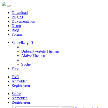
Download
Plugins
Dokumentation
Demo
Blog
Forum
Schnellzugriff
Unbeantwortete Themen
Aktive Themen
Suche
Foren
FAQ
Anmelden
Registrieren
Suche
Anmelden
Registrieren