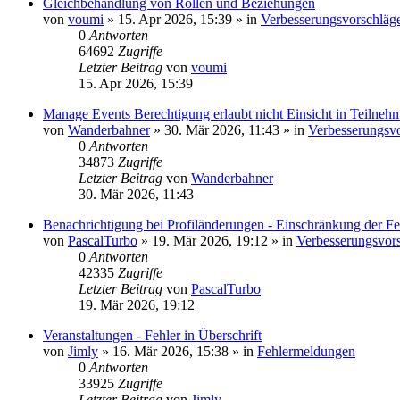
Gleichbehandlung von Rollen und Beziehungen
von
voumi
»
15. Apr 2026, 15:39
» in
Verbesserungsvorschläg
0
Antworten
64692
Zugriffe
Letzter Beitrag
von
voumi
15. Apr 2026, 15:39
Manage Events Berechtigung erlaubt nicht Einsicht in Teilnehm
von
Wanderbahner
»
30. Mär 2026, 11:43
» in
Verbesserungsv
0
Antworten
34873
Zugriffe
Letzter Beitrag
von
Wanderbahner
30. Mär 2026, 11:43
Benachrichtigung bei Profiländerungen - Einschränkung der Fe
von
PascalTurbo
»
19. Mär 2026, 19:12
» in
Verbesserungsvor
0
Antworten
42335
Zugriffe
Letzter Beitrag
von
PascalTurbo
19. Mär 2026, 19:12
Veranstaltungen - Fehler in Überschrift
von
Jimly
»
16. Mär 2026, 15:38
» in
Fehlermeldungen
0
Antworten
33925
Zugriffe
Letzter Beitrag
von
Jimly