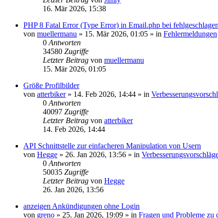
16. Mär 2026, 15:38
PHP 8 Fatal Error (Type Error) in Email.php bei fehlgeschla
von
muellermanu
»
15. Mär 2026, 01:05
» in
Fehlermeldungen
0
Antworten
34580
Zugriffe
Letzter Beitrag
von
muellermanu
15. Mär 2026, 01:05
Größe Profilbilder
von
atterbiker
»
14. Feb 2026, 14:44
» in
Verbesserungsvorsch
0
Antworten
40097
Zugriffe
Letzter Beitrag
von
atterbiker
14. Feb 2026, 14:44
API Schnittstelle zur einfacheren Manipulation von Usern
von
Hegge
»
26. Jan 2026, 13:56
» in
Verbesserungsvorschläg
0
Antworten
50035
Zugriffe
Letzter Beitrag
von
Hegge
26. Jan 2026, 13:56
anzeigen Ankündigungen ohne Login
von
greno
»
25. Jan 2026, 19:09
» in
Fragen und Probleme zu 