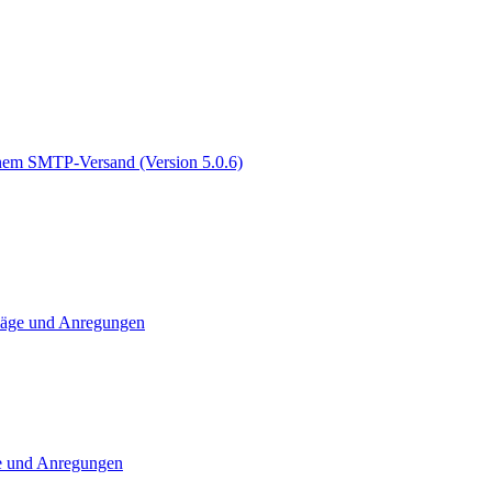
genem SMTP-Versand (Version 5.0.6)
läge und Anregungen
e und Anregungen