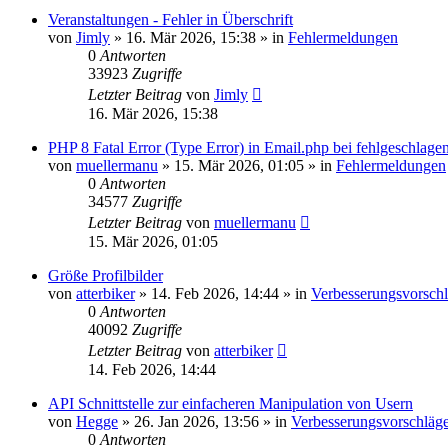
Veranstaltungen - Fehler in Überschrift
von
Jimly
»
16. Mär 2026, 15:38
» in
Fehlermeldungen
0
Antworten
33923
Zugriffe
Letzter Beitrag
von
Jimly
16. Mär 2026, 15:38
PHP 8 Fatal Error (Type Error) in Email.php bei fehlgeschla
von
muellermanu
»
15. Mär 2026, 01:05
» in
Fehlermeldungen
0
Antworten
34577
Zugriffe
Letzter Beitrag
von
muellermanu
15. Mär 2026, 01:05
Größe Profilbilder
von
atterbiker
»
14. Feb 2026, 14:44
» in
Verbesserungsvorsch
0
Antworten
40092
Zugriffe
Letzter Beitrag
von
atterbiker
14. Feb 2026, 14:44
API Schnittstelle zur einfacheren Manipulation von Usern
von
Hegge
»
26. Jan 2026, 13:56
» in
Verbesserungsvorschläg
0
Antworten