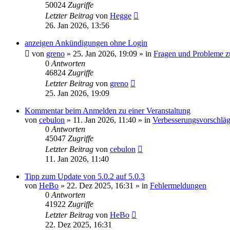
50024
Zugriffe
Letzter Beitrag
von
Hegge
26. Jan 2026, 13:56
anzeigen Ankündigungen ohne Login
von
greno
»
25. Jan 2026, 19:09
» in
Fragen und Probleme z
0
Antworten
46824
Zugriffe
Letzter Beitrag
von
greno
25. Jan 2026, 19:09
Kommentar beim Anmelden zu einer Veranstaltung
von
cebulon
»
11. Jan 2026, 11:40
» in
Verbesserungsvorschlä
0
Antworten
45047
Zugriffe
Letzter Beitrag
von
cebulon
11. Jan 2026, 11:40
Tipp zum Update von 5.0.2 auf 5.0.3
von
HeBo
»
22. Dez 2025, 16:31
» in
Fehlermeldungen
0
Antworten
41922
Zugriffe
Letzter Beitrag
von
HeBo
22. Dez 2025, 16:31