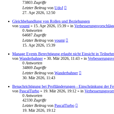
73803
Zugriffe
Letzter Beitrag
von
UdoJ
27. Apr 2026, 12:50
Gleichbehandlung von Rollen und Beziehungen
von
voumi
»
15. Apr 2026, 15:39
» in
Verbesserungsvorschläg
0
Antworten
64687
Zugriffe
Letzter Beitrag
von
voumi
15. Apr 2026, 15:39
Manage Events Berechtigung erlaubt nicht Einsicht in Teilnehm
von
Wanderbahner
»
30. Mär 2026, 11:43
» in
Verbesserungsv
0
Antworten
34869
Zugriffe
Letzter Beitrag
von
Wanderbahner
30. Mär 2026, 11:43
Benachrichtigung bei Profiländerungen - Einschränkung der Fe
von
PascalTurbo
»
19. Mär 2026, 19:12
» in
Verbesserungsvor
0
Antworten
42330
Zugriffe
Letzter Beitrag
von
PascalTurbo
19. Mär 2026, 19:12