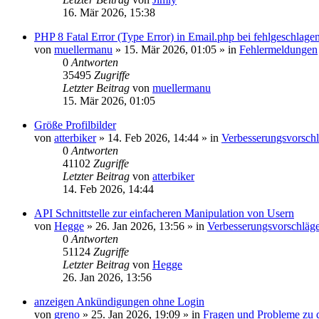
16. Mär 2026, 15:38
PHP 8 Fatal Error (Type Error) in Email.php bei fehlgeschla
von
muellermanu
»
15. Mär 2026, 01:05
» in
Fehlermeldungen
0
Antworten
35495
Zugriffe
Letzter Beitrag
von
muellermanu
15. Mär 2026, 01:05
Größe Profilbilder
von
atterbiker
»
14. Feb 2026, 14:44
» in
Verbesserungsvorsch
0
Antworten
41102
Zugriffe
Letzter Beitrag
von
atterbiker
14. Feb 2026, 14:44
API Schnittstelle zur einfacheren Manipulation von Usern
von
Hegge
»
26. Jan 2026, 13:56
» in
Verbesserungsvorschläg
0
Antworten
51124
Zugriffe
Letzter Beitrag
von
Hegge
26. Jan 2026, 13:56
anzeigen Ankündigungen ohne Login
von
greno
»
25. Jan 2026, 19:09
» in
Fragen und Probleme zu 