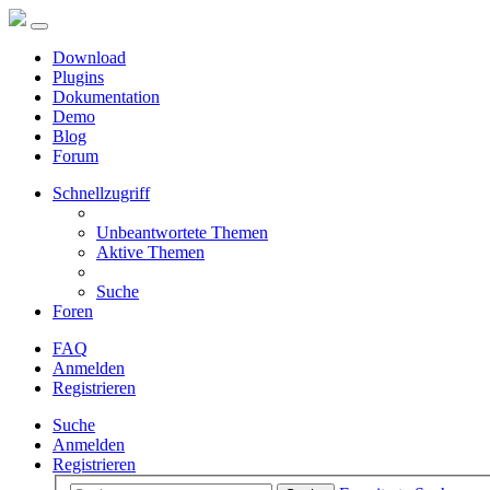
Download
Plugins
Dokumentation
Demo
Blog
Forum
Schnellzugriff
Unbeantwortete Themen
Aktive Themen
Suche
Foren
FAQ
Anmelden
Registrieren
Suche
Anmelden
Registrieren