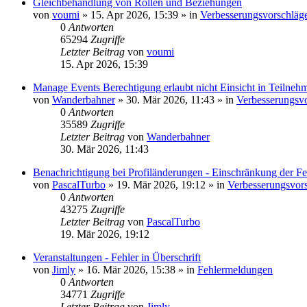
Gleichbehandlung von Rollen und Beziehungen
von
voumi
»
15. Apr 2026, 15:39
» in
Verbesserungsvorschläg
0
Antworten
65294
Zugriffe
Letzter Beitrag
von
voumi
15. Apr 2026, 15:39
Manage Events Berechtigung erlaubt nicht Einsicht in Teilnehm
von
Wanderbahner
»
30. Mär 2026, 11:43
» in
Verbesserungsv
0
Antworten
35589
Zugriffe
Letzter Beitrag
von
Wanderbahner
30. Mär 2026, 11:43
Benachrichtigung bei Profiländerungen - Einschränkung der Fe
von
PascalTurbo
»
19. Mär 2026, 19:12
» in
Verbesserungsvor
0
Antworten
43275
Zugriffe
Letzter Beitrag
von
PascalTurbo
19. Mär 2026, 19:12
Veranstaltungen - Fehler in Überschrift
von
Jimly
»
16. Mär 2026, 15:38
» in
Fehlermeldungen
0
Antworten
34771
Zugriffe
Letzter Beitrag
von
Jimly