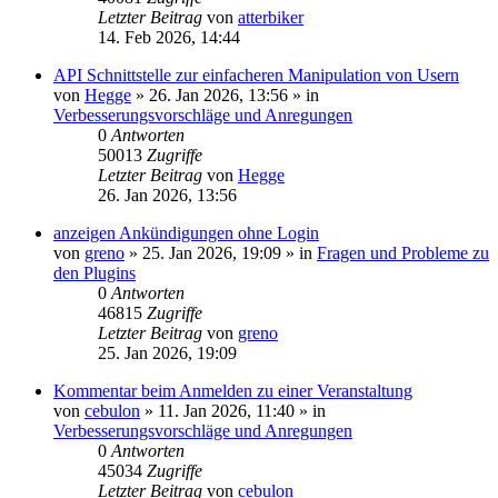
Letzter Beitrag
von
atterbiker
14. Feb 2026, 14:44
API Schnittstelle zur einfacheren Manipulation von Usern
von
Hegge
»
26. Jan 2026, 13:56
» in
Verbesserungsvorschläge und Anregungen
0
Antworten
50013
Zugriffe
Letzter Beitrag
von
Hegge
26. Jan 2026, 13:56
anzeigen Ankündigungen ohne Login
von
greno
»
25. Jan 2026, 19:09
» in
Fragen und Probleme zu
den Plugins
0
Antworten
46815
Zugriffe
Letzter Beitrag
von
greno
25. Jan 2026, 19:09
Kommentar beim Anmelden zu einer Veranstaltung
von
cebulon
»
11. Jan 2026, 11:40
» in
Verbesserungsvorschläge und Anregungen
0
Antworten
45034
Zugriffe
Letzter Beitrag
von
cebulon