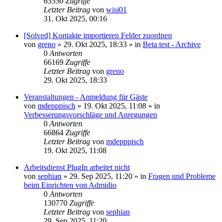
63550
Zugriffe
Letzter Beitrag
von
wisi01
31. Okt 2025, 00:16
[Solved] Kontakte importieren Felder zuordnen
von
greno
»
29. Okt 2025, 18:33
» in
Beta test - Archive
0
Antworten
66169
Zugriffe
Letzter Beitrag
von
greno
29. Okt 2025, 18:33
Veranstaltungen - Anmeldung für Gäste
von
mdepppisch
»
19. Okt 2025, 11:08
» in
Verbesserungsvorschläge und Anregungen
0
Antworten
66864
Zugriffe
Letzter Beitrag
von
mdepppisch
19. Okt 2025, 11:08
Arbeitsdienst PlugIn arbeitet nicht
von
sephian
»
29. Sep 2025, 11:20
» in
Fragen und Probleme
beim Einrichten von Admidio
0
Antworten
130770
Zugriffe
Letzter Beitrag
von
sephian
29. Sep 2025, 11:20