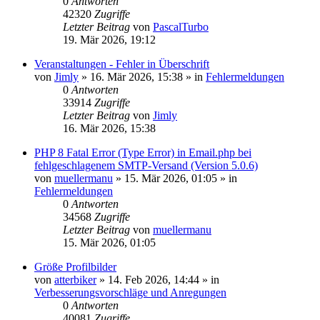
0
Antworten
42320
Zugriffe
Letzter Beitrag
von
PascalTurbo
19. Mär 2026, 19:12
Veranstaltungen - Fehler in Überschrift
von
Jimly
»
16. Mär 2026, 15:38
» in
Fehlermeldungen
0
Antworten
33914
Zugriffe
Letzter Beitrag
von
Jimly
16. Mär 2026, 15:38
PHP 8 Fatal Error (Type Error) in Email.php bei
fehlgeschlagenem SMTP-Versand (Version 5.0.6)
von
muellermanu
»
15. Mär 2026, 01:05
» in
Fehlermeldungen
0
Antworten
34568
Zugriffe
Letzter Beitrag
von
muellermanu
15. Mär 2026, 01:05
Größe Profilbilder
von
atterbiker
»
14. Feb 2026, 14:44
» in
Verbesserungsvorschläge und Anregungen
0
Antworten
40081
Zugriffe