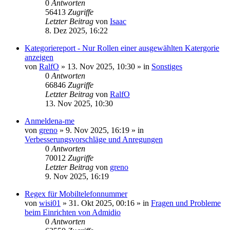
0
Antworten
56413
Zugriffe
Letzter Beitrag
von
Isaac
8. Dez 2025, 16:22
Kategoriereport - Nur Rollen einer ausgewählten Katergorie
anzeigen
von
RalfO
»
13. Nov 2025, 10:30
» in
Sonstiges
0
Antworten
66846
Zugriffe
Letzter Beitrag
von
RalfO
13. Nov 2025, 10:30
Anmeldena-me
von
greno
»
9. Nov 2025, 16:19
» in
Verbesserungsvorschläge und Anregungen
0
Antworten
70012
Zugriffe
Letzter Beitrag
von
greno
9. Nov 2025, 16:19
Regex für Mobiltelefonnummer
von
wisi01
»
31. Okt 2025, 00:16
» in
Fragen und Probleme
beim Einrichten von Admidio
0
Antworten