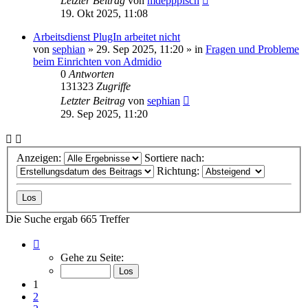
Letzter Beitrag
von
mdepppisch
19. Okt 2025, 11:08
Arbeitsdienst PlugIn arbeitet nicht
von
sephian
»
29. Sep 2025, 11:20
» in
Fragen und Probleme
beim Einrichten von Admidio
0
Antworten
131323
Zugriffe
Letzter Beitrag
von
sephian
29. Sep 2025, 11:20
Anzeigen:
Sortiere nach:
Richtung:
Die Suche ergab 665 Treffer
Seite
1
Gehe zu Seite:
von
27
1
2