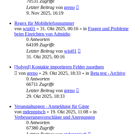
70531
Zugriffe
Letzter Beitrag
von
greno
9. Nov 2025, 16:19
Regex für Mobiltelefonnummer
von
wisi01
»
31. Okt 2025, 00:16
» in
Fragen und Probleme
beim Einrichten von Admidio
0
Antworten
64109
Zugriffe
Letzter Beitrag
von
wisi01
31. Okt 2025, 00:16
[Solved] Kontakte importieren Felder zuordnen
von
greno
»
29. Okt 2025, 18:33
» in
Beta test - Archive
0
Antworten
66711
Zugriffe
Letzter Beitrag
von
greno
29. Okt 2025, 18:33
Veranstaltungen - Anmeldung für Gäste
von
mdepppisch
»
19. Okt 2025, 11:08
» in
Verbesserungsvorschläge und Anregungen
0
Antworten
67380
Zugriffe