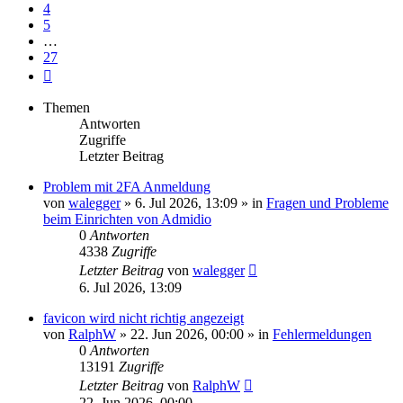
4
5
…
27
Nächste
Themen
Antworten
Zugriffe
Letzter Beitrag
Problem mit 2FA Anmeldung
von
walegger
»
6. Jul 2026, 13:09
» in
Fragen und Probleme
beim Einrichten von Admidio
0
Antworten
4338
Zugriffe
Letzter Beitrag
von
walegger
6. Jul 2026, 13:09
favicon wird nicht richtig angezeigt
von
RalphW
»
22. Jun 2026, 00:00
» in
Fehlermeldungen
0
Antworten
13191
Zugriffe
Letzter Beitrag
von
RalphW
22. Jun 2026, 00:00