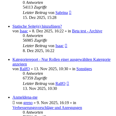
0
Antworten
54113
Zugriffe
Letzter Beitrag
von
Sabrina
15. Dez 2025, 15:28
Statische Seite(n) hinzufügen?
von
Isaac
»
8. Dez 2025, 16:22
» in
Beta test - Archive
0
Antworten
56985
Zugriffe
Letzter Beitrag
von
Isaac
8. Dez 2025, 16:22
Kategoriereport - Nur Rollen einer ausgewählten Katergorie
anzeigen
von
RalfO
»
13. Nov 2025, 10:30
» in
Sonstiges
0
Antworten
67359
Zugriffe
Letzter Beitrag
von
RalfO
13. Nov 2025, 10:30
Anmeldena-me
von
greno
»
9. Nov 2025, 16:19
» in
Verbesserungsvorschläge und Anregungen
0
Antworten