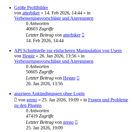
Größe Profilbilder
von
atterbiker
»
14. Feb 2026, 14:44
» in
Verbesserungsvorschläge und Anregungen
0
Antworten
40603
Zugriffe
Letzter Beitrag
von
atterbiker
14. Feb 2026, 14:44
API Schnittstelle zur einfacheren Manipulation von Usern
von
Hegge
»
26. Jan 2026, 13:56
» in
Verbesserungsvorschläge und Anregungen
0
Antworten
50605
Zugriffe
Letzter Beitrag
von
Hegge
26. Jan 2026, 13:56
anzeigen Ankündigungen ohne Login
von
greno
»
25. Jan 2026, 19:09
» in
Fragen und Probleme
zu den Plugins
0
Antworten
47419
Zugriffe
Letzter Beitrag
von
greno
25. Jan 2026, 19:09