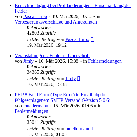
Benachrichtigung bei Profiländerungen - Einschränkung der
Felder
von
PascalTurbo
»
19. Mär 2026, 19:12
» in
Verbesserungsvorschläge und Anregungen
0
Antworten
42803
Zugriffe
Letzter Beitrag
von
PascalTurbo
19. Mär 2026, 19:12
Veranstaltungen - Fehler in Überschrift
von
Jimly
»
16. Mär 2026, 15:38
» in
Fehlermeldungen
0
Antworten
34365
Zugriffe
Letzter Beitrag
von
Jimly
16. Mär 2026, 15:38
PHP 8 Fatal Error (Type Error) in Email.php bei
fehlgeschlagenem SMTP-Versand (Version 5.0.6)
von
muellermanu
»
15. Mär 2026, 01:05
» in
Fehlermeldungen
0
Antworten
35041
Zugriffe
Letzter Beitrag
von
muellermanu
15. Mär 2026, 01:05