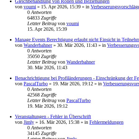
Gleichbehandlung von Rollen und Beziehungen
von
voumi
»
15. Apr 2026, 15:39
» in
Verbesserungsvorschläg
0
Antworten
64833
Zugriffe
Letzter Beitrag
von
voumi
15. Apr 2026, 15:39
Manage Events Berechtigung erlaubt nicht Einsicht in Teilnehm
von
Wanderbahner
»
30. Mär 2026, 11:43
» in
Verbesserungsv
0
Antworten
35050
Zugriffe
Letzter Beitrag
von
Wanderbahner
30. Mär 2026, 11:43
Benachrichtigung bei Profiländerungen - Einschränkung der Fe
von
PascalTurbo
»
19. Mär 2026, 19:12
» in
Verbesserungsvor
0
Antworten
42568
Zugriffe
Letzter Beitrag
von
PascalTurbo
19. Mär 2026, 19:12
Veranstaltungen - Fehler in Überschrift
von
Jimly
»
16. Mär 2026, 15:38
» in
Fehlermeldungen
0
Antworten
34145
Zugriffe
Letzter Beitrag
von
Jimly