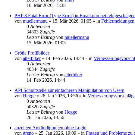
16. Mär 2026, 15:38
PHP 8 Fatal Error (Type Error) in Email.php bei fehlgeschla
von
muellermanu
»
15. Mär 2026, 01:05
» in
Fehlermeldungen
0
Antworten
34803
Zugriffe
Letzter Beitrag
von
muellermanu
15. Mär 2026, 01:05
Größe Profilbilder
von
atterbiker
»
14. Feb 2026, 14:44
» in
Verbesserungsvorsch
0
Antworten
40344
Zugriffe
Letzter Beitrag
von
atterbiker
14. Feb 2026, 14:44
API Schnittstelle zur einfacheren Manipulation von Usern
von
Hegge
»
26. Jan 2026, 13:56
» in
Verbesserungsvorschläg
0
Antworten
50326
Zugriffe
Letzter Beitrag
von
Hegge
26. Jan 2026, 13:56
anzeigen Ankündigungen ohne Login
von
greno
»
25. Jan 2026, 19:09
» in
Fragen und Probleme zu 