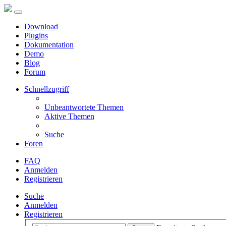
Download
Plugins
Dokumentation
Demo
Blog
Forum
Schnellzugriff
Unbeantwortete Themen
Aktive Themen
Suche
Foren
FAQ
Anmelden
Registrieren
Suche
Anmelden
Registrieren