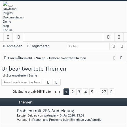
Download
Plugins
Dokumentation
Demo
Blog
Forum
Such
E
ch
or
n
eg
Anmelden
Registrieren
ne
en
m
ist
S
Foren-Übersicht
Suche
Unbeantwortete Themen
llz
el
rie
u
Unbeantwortete Themen
c
ug
de
re
Zur erweiterten Suche
h
rif
n
n
Suche
Erweiterte Suche
e
f
Seite
1
von
27
2
3
4
5
27
1
Nächs
Die Suche ergab 665 Treffer
…
Themen
Problem mit 2FA Anmeldung
Letzter Beitrag von
walegger
«
6. Jul 2026, 13:09
Verfasst in
Fragen und Probleme beim Einrichten von Admidio