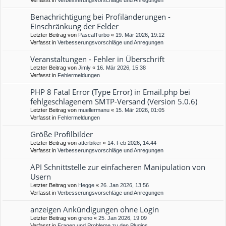
Verfasst in
Verbesserungsvorschläge und Anregungen
Benachrichtigung bei Profiländerungen -
Einschränkung der Felder
Letzter Beitrag von
PascalTurbo
«
19. Mär 2026, 19:12
Verfasst in
Verbesserungsvorschläge und Anregungen
Veranstaltungen - Fehler in Überschrift
Letzter Beitrag von
Jimly
«
16. Mär 2026, 15:38
Verfasst in
Fehlermeldungen
PHP 8 Fatal Error (Type Error) in Email.php bei
fehlgeschlagenem SMTP-Versand (Version 5.0.6)
Letzter Beitrag von
muellermanu
«
15. Mär 2026, 01:05
Verfasst in
Fehlermeldungen
Größe Profilbilder
Letzter Beitrag von
atterbiker
«
14. Feb 2026, 14:44
Verfasst in
Verbesserungsvorschläge und Anregungen
API Schnittstelle zur einfacheren Manipulation von
Usern
Letzter Beitrag von
Hegge
«
26. Jan 2026, 13:56
Verfasst in
Verbesserungsvorschläge und Anregungen
anzeigen Ankündigungen ohne Login
Letzter Beitrag von
greno
«
25. Jan 2026, 19:09
Verfasst in
Fragen und Probleme zu den Plugins