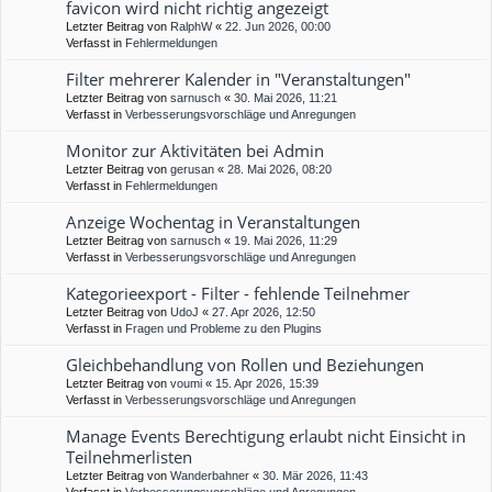
favicon wird nicht richtig angezeigt
Letzter Beitrag von
RalphW
«
22. Jun 2026, 00:00
Verfasst in
Fehlermeldungen
Filter mehrerer Kalender in "Veranstaltungen"
Letzter Beitrag von
sarnusch
«
30. Mai 2026, 11:21
Verfasst in
Verbesserungsvorschläge und Anregungen
Monitor zur Aktivitäten bei Admin
Letzter Beitrag von
gerusan
«
28. Mai 2026, 08:20
Verfasst in
Fehlermeldungen
Anzeige Wochentag in Veranstaltungen
Letzter Beitrag von
sarnusch
«
19. Mai 2026, 11:29
Verfasst in
Verbesserungsvorschläge und Anregungen
Kategorieexport - Filter - fehlende Teilnehmer
Letzter Beitrag von
UdoJ
«
27. Apr 2026, 12:50
Verfasst in
Fragen und Probleme zu den Plugins
Gleichbehandlung von Rollen und Beziehungen
Letzter Beitrag von
voumi
«
15. Apr 2026, 15:39
Verfasst in
Verbesserungsvorschläge und Anregungen
Manage Events Berechtigung erlaubt nicht Einsicht in
Teilnehmerlisten
Letzter Beitrag von
Wanderbahner
«
30. Mär 2026, 11:43