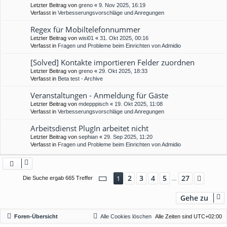
Letzter Beitrag von
greno
«
9. Nov 2025, 16:19
Verfasst in
Verbesserungsvorschläge und Anregungen
Regex für Mobiltelefonnummer
Letzter Beitrag von
wisi01
«
31. Okt 2025, 00:16
Verfasst in
Fragen und Probleme beim Einrichten von Admidio
[Solved] Kontakte importieren Felder zuordnen
Letzter Beitrag von
greno
«
29. Okt 2025, 18:33
Verfasst in
Beta test - Archive
Veranstaltungen - Anmeldung für Gäste
Letzter Beitrag von
mdepppisch
«
19. Okt 2025, 11:08
Verfasst in
Verbesserungsvorschläge und Anregungen
Arbeitsdienst PlugIn arbeitet nicht
Letzter Beitrag von
sephian
«
29. Sep 2025, 11:20
Verfasst in
Fragen und Probleme beim Einrichten von Admidio
Seite
1
von
27
2
3
4
5
27
1
Nächs
Die Suche ergab 665 Treffer
…
Gehe zu
Foren-Übersicht
Alle Cookies löschen
Alle Zeiten sind
UTC+02:00