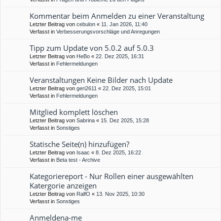
Kommentar beim Anmelden zu einer Veranstaltung
Letzter Beitrag von
cebulon
«
11. Jan 2026, 11:40
Verfasst in
Verbesserungsvorschläge und Anregungen
Tipp zum Update von 5.0.2 auf 5.0.3
Letzter Beitrag von
HeBo
«
22. Dez 2025, 16:31
Verfasst in
Fehlermeldungen
Veranstaltungen Keine Bilder nach Update
Letzter Beitrag von
geri2611
«
22. Dez 2025, 15:01
Verfasst in
Fehlermeldungen
Mitglied komplett löschen
Letzter Beitrag von
Sabrina
«
15. Dez 2025, 15:28
Verfasst in
Sonstiges
Statische Seite(n) hinzufügen?
Letzter Beitrag von
Isaac
«
8. Dez 2025, 16:22
Verfasst in
Beta test - Archive
Kategoriereport - Nur Rollen einer ausgewählten
Katergorie anzeigen
Letzter Beitrag von
RalfO
«
13. Nov 2025, 10:30
Verfasst in
Sonstiges
Anmeldena-me