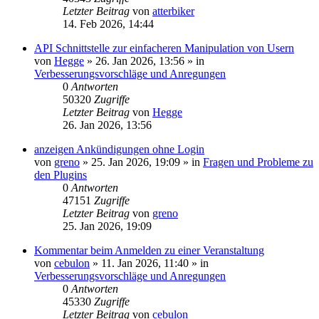
Letzter Beitrag
von
atterbiker
14. Feb 2026, 14:44
API Schnittstelle zur einfacheren Manipulation von Usern
von
Hegge
»
26. Jan 2026, 13:56
» in
Verbesserungsvorschläge und Anregungen
0
Antworten
50320
Zugriffe
Letzter Beitrag
von
Hegge
26. Jan 2026, 13:56
anzeigen Ankündigungen ohne Login
von
greno
»
25. Jan 2026, 19:09
» in
Fragen und Probleme zu
den Plugins
0
Antworten
47151
Zugriffe
Letzter Beitrag
von
greno
25. Jan 2026, 19:09
Kommentar beim Anmelden zu einer Veranstaltung
von
cebulon
»
11. Jan 2026, 11:40
» in
Verbesserungsvorschläge und Anregungen
0
Antworten
45330
Zugriffe
Letzter Beitrag
von
cebulon