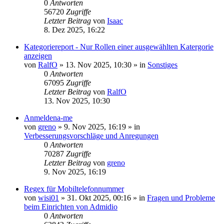
0
Antworten
56720
Zugriffe
Letzter Beitrag
von
Isaac
8. Dez 2025, 16:22
Kategoriereport - Nur Rollen einer ausgewählten Katergorie
anzeigen
von
RalfO
»
13. Nov 2025, 10:30
» in
Sonstiges
0
Antworten
67095
Zugriffe
Letzter Beitrag
von
RalfO
13. Nov 2025, 10:30
Anmeldena-me
von
greno
»
9. Nov 2025, 16:19
» in
Verbesserungsvorschläge und Anregungen
0
Antworten
70287
Zugriffe
Letzter Beitrag
von
greno
9. Nov 2025, 16:19
Regex für Mobiltelefonnummer
von
wisi01
»
31. Okt 2025, 00:16
» in
Fragen und Probleme
beim Einrichten von Admidio
0
Antworten