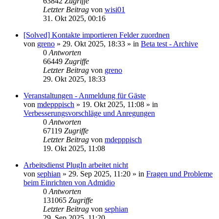
63842
Zugriffe
Letzter Beitrag
von
wisi01
31. Okt 2025, 00:16
[Solved] Kontakte importieren Felder zuordnen
von
greno
»
29. Okt 2025, 18:33
» in
Beta test - Archive
0
Antworten
66449
Zugriffe
Letzter Beitrag
von
greno
29. Okt 2025, 18:33
Veranstaltungen - Anmeldung für Gäste
von
mdepppisch
»
19. Okt 2025, 11:08
» in
Verbesserungsvorschläge und Anregungen
0
Antworten
67119
Zugriffe
Letzter Beitrag
von
mdepppisch
19. Okt 2025, 11:08
Arbeitsdienst PlugIn arbeitet nicht
von
sephian
»
29. Sep 2025, 11:20
» in
Fragen und Probleme
beim Einrichten von Admidio
0
Antworten
131065
Zugriffe
Letzter Beitrag
von
sephian
29. Sep 2025, 11:20