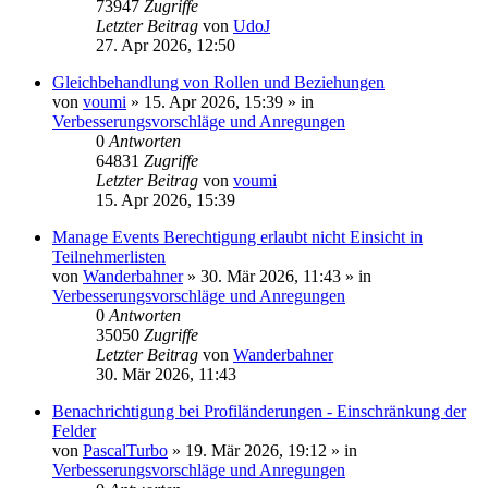
73947
Zugriffe
Letzter Beitrag
von
UdoJ
27. Apr 2026, 12:50
Gleichbehandlung von Rollen und Beziehungen
von
voumi
»
15. Apr 2026, 15:39
» in
Verbesserungsvorschläge und Anregungen
0
Antworten
64831
Zugriffe
Letzter Beitrag
von
voumi
15. Apr 2026, 15:39
Manage Events Berechtigung erlaubt nicht Einsicht in
Teilnehmerlisten
von
Wanderbahner
»
30. Mär 2026, 11:43
» in
Verbesserungsvorschläge und Anregungen
0
Antworten
35050
Zugriffe
Letzter Beitrag
von
Wanderbahner
30. Mär 2026, 11:43
Benachrichtigung bei Profiländerungen - Einschränkung der
Felder
von
PascalTurbo
»
19. Mär 2026, 19:12
» in
Verbesserungsvorschläge und Anregungen