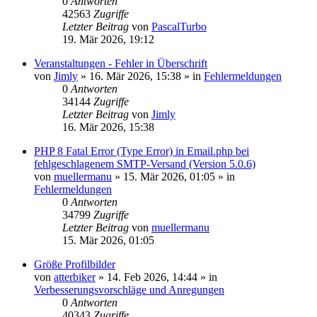
0
Antworten
42563
Zugriffe
Letzter Beitrag
von
PascalTurbo
19. Mär 2026, 19:12
Veranstaltungen - Fehler in Überschrift
von
Jimly
»
16. Mär 2026, 15:38
» in
Fehlermeldungen
0
Antworten
34144
Zugriffe
Letzter Beitrag
von
Jimly
16. Mär 2026, 15:38
PHP 8 Fatal Error (Type Error) in Email.php bei
fehlgeschlagenem SMTP-Versand (Version 5.0.6)
von
muellermanu
»
15. Mär 2026, 01:05
» in
Fehlermeldungen
0
Antworten
34799
Zugriffe
Letzter Beitrag
von
muellermanu
15. Mär 2026, 01:05
Größe Profilbilder
von
atterbiker
»
14. Feb 2026, 14:44
» in
Verbesserungsvorschläge und Anregungen
0
Antworten
40343
Zugriffe