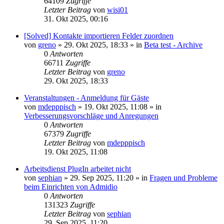
64109
Zugriffe
Letzter Beitrag
von
wisi01
31. Okt 2025, 00:16
[Solved] Kontakte importieren Felder zuordnen
von
greno
»
29. Okt 2025, 18:33
» in
Beta test - Archive
0
Antworten
66711
Zugriffe
Letzter Beitrag
von
greno
29. Okt 2025, 18:33
Veranstaltungen - Anmeldung für Gäste
von
mdepppisch
»
19. Okt 2025, 11:08
» in
Verbesserungsvorschläge und Anregungen
0
Antworten
67379
Zugriffe
Letzter Beitrag
von
mdepppisch
19. Okt 2025, 11:08
Arbeitsdienst PlugIn arbeitet nicht
von
sephian
»
29. Sep 2025, 11:20
» in
Fragen und Probleme
beim Einrichten von Admidio
0
Antworten
131323
Zugriffe
Letzter Beitrag
von
sephian
29. Sep 2025, 11:20