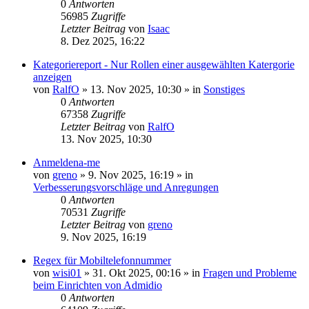
0
Antworten
56985
Zugriffe
Letzter Beitrag
von
Isaac
8. Dez 2025, 16:22
Kategoriereport - Nur Rollen einer ausgewählten Katergorie
anzeigen
von
RalfO
»
13. Nov 2025, 10:30
» in
Sonstiges
0
Antworten
67358
Zugriffe
Letzter Beitrag
von
RalfO
13. Nov 2025, 10:30
Anmeldena-me
von
greno
»
9. Nov 2025, 16:19
» in
Verbesserungsvorschläge und Anregungen
0
Antworten
70531
Zugriffe
Letzter Beitrag
von
greno
9. Nov 2025, 16:19
Regex für Mobiltelefonnummer
von
wisi01
»
31. Okt 2025, 00:16
» in
Fragen und Probleme
beim Einrichten von Admidio
0
Antworten