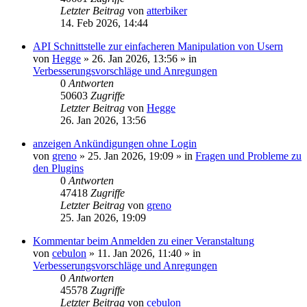
Letzter Beitrag
von
atterbiker
14. Feb 2026, 14:44
API Schnittstelle zur einfacheren Manipulation von Usern
von
Hegge
»
26. Jan 2026, 13:56
» in
Verbesserungsvorschläge und Anregungen
0
Antworten
50603
Zugriffe
Letzter Beitrag
von
Hegge
26. Jan 2026, 13:56
anzeigen Ankündigungen ohne Login
von
greno
»
25. Jan 2026, 19:09
» in
Fragen und Probleme zu
den Plugins
0
Antworten
47418
Zugriffe
Letzter Beitrag
von
greno
25. Jan 2026, 19:09
Kommentar beim Anmelden zu einer Veranstaltung
von
cebulon
»
11. Jan 2026, 11:40
» in
Verbesserungsvorschläge und Anregungen
0
Antworten
45578
Zugriffe
Letzter Beitrag
von
cebulon