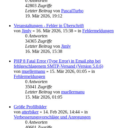
0
Antworten
42803
Zugriffe
Letzter Beitrag
von
PascalTurbo
19. Mär 2026, 19:12
Veranstaltungen - Fehler in Überschrift
von
Jimly
»
16. Mär 2026, 15:38
» in
Fehlermeldungen
0
Antworten
34365
Zugriffe
Letzter Beitrag
von
Jimly
16. Mär 2026, 15:38
PHP 8 Fatal Error (Type Error) in Email.php bei
fehlgeschlagenem SMTP-Versand (Version 5.0.6)
von
muellermanu
»
15. Mär 2026, 01:05
» in
Fehlermeldungen
0
Antworten
35041
Zugriffe
Letzter Beitrag
von
muellermanu
15. Mär 2026, 01:05
Größe Profilbilder
von
atterbiker
»
14. Feb 2026, 14:44
» in
Verbesserungsvorschläge und Anregungen
0
Antworten
40601
Zugriffe