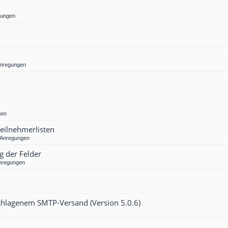
gungen
Anregungen
gen
Teilnehmerlisten
 Anregungen
g der Felder
nregungen
eschlagenem SMTP-Versand (Version 5.0.6)