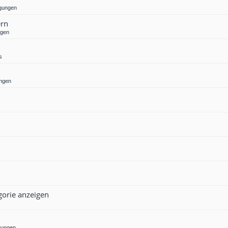
gungen
ern
ngen
s
ngen
gorie anzeigen
gungen