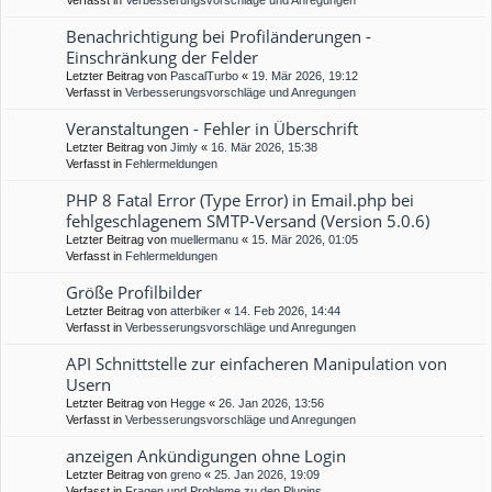
Verfasst in
Verbesserungsvorschläge und Anregungen
Benachrichtigung bei Profiländerungen -
Einschränkung der Felder
Letzter Beitrag von
PascalTurbo
«
19. Mär 2026, 19:12
Verfasst in
Verbesserungsvorschläge und Anregungen
Veranstaltungen - Fehler in Überschrift
Letzter Beitrag von
Jimly
«
16. Mär 2026, 15:38
Verfasst in
Fehlermeldungen
PHP 8 Fatal Error (Type Error) in Email.php bei
fehlgeschlagenem SMTP-Versand (Version 5.0.6)
Letzter Beitrag von
muellermanu
«
15. Mär 2026, 01:05
Verfasst in
Fehlermeldungen
Größe Profilbilder
Letzter Beitrag von
atterbiker
«
14. Feb 2026, 14:44
Verfasst in
Verbesserungsvorschläge und Anregungen
API Schnittstelle zur einfacheren Manipulation von
Usern
Letzter Beitrag von
Hegge
«
26. Jan 2026, 13:56
Verfasst in
Verbesserungsvorschläge und Anregungen
anzeigen Ankündigungen ohne Login
Letzter Beitrag von
greno
«
25. Jan 2026, 19:09
Verfasst in
Fragen und Probleme zu den Plugins