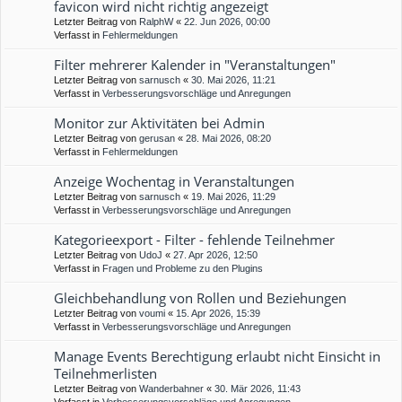
favicon wird nicht richtig angezeigt
Letzter Beitrag von
RalphW
«
22. Jun 2026, 00:00
Verfasst in
Fehlermeldungen
Filter mehrerer Kalender in "Veranstaltungen"
Letzter Beitrag von
sarnusch
«
30. Mai 2026, 11:21
Verfasst in
Verbesserungsvorschläge und Anregungen
Monitor zur Aktivitäten bei Admin
Letzter Beitrag von
gerusan
«
28. Mai 2026, 08:20
Verfasst in
Fehlermeldungen
Anzeige Wochentag in Veranstaltungen
Letzter Beitrag von
sarnusch
«
19. Mai 2026, 11:29
Verfasst in
Verbesserungsvorschläge und Anregungen
Kategorieexport - Filter - fehlende Teilnehmer
Letzter Beitrag von
UdoJ
«
27. Apr 2026, 12:50
Verfasst in
Fragen und Probleme zu den Plugins
Gleichbehandlung von Rollen und Beziehungen
Letzter Beitrag von
voumi
«
15. Apr 2026, 15:39
Verfasst in
Verbesserungsvorschläge und Anregungen
Manage Events Berechtigung erlaubt nicht Einsicht in
Teilnehmerlisten
Letzter Beitrag von
Wanderbahner
«
30. Mär 2026, 11:43