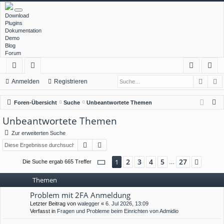
Download
Plugins
Dokumentation
Demo
Blog
Forum
Such
E
ch
or
n
eg
Anmelden
Registrieren
ne
en
m
ist
S
Foren-Übersicht
Suche
Unbeantwortete Themen
llz
el
rie
u
Unbeantwortete Themen
c
ug
de
re
Zur erweiterten Suche
h
rif
n
n
Suche
Erweiterte Suche
e
f
Seite
1
von
27
2
3
4
5
27
1
Nächs
Die Suche ergab 665 Treffer
…
Themen
Problem mit 2FA Anmeldung
Letzter Beitrag von
walegger
«
6. Jul 2026, 13:09
Verfasst in
Fragen und Probleme beim Einrichten von Admidio