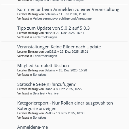
Kommentar beim Anmelden zu einer Veranstaltung
Letzter Beitrag von
cebulon
«
11. Jan 2026, 11:40
Verfasst in
Verbesserungsvorschläge und Anregungen
Tipp zum Update von 5.0.2 auf 5.0.3
Letzter Beitrag von
HeBo
«
22. Dez 2025, 16:31
Verfasst in
Fehlermeldungen
Veranstaltungen Keine Bilder nach Update
Letzter Beitrag von
geri2611
«
22. Dez 2025, 15:01
Verfasst in
Fehlermeldungen
Mitglied komplett löschen
Letzter Beitrag von
Sabrina
«
15. Dez 2025, 15:28
Verfasst in
Sonstiges
Statische Seite(n) hinzufügen?
Letzter Beitrag von
Isaac
«
8. Dez 2025, 16:22
Verfasst in
Beta test - Archive
Kategoriereport - Nur Rollen einer ausgewählten
Katergorie anzeigen
Letzter Beitrag von
RalfO
«
13. Nov 2025, 10:30
Verfasst in
Sonstiges
Anmeldena-me