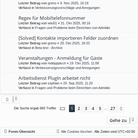
Letzter Beitrag von
greno
«
9. Nov 2025, 16:19
Verfasst in
Verbesserungsvorschläge und Anregungen
Regex für Mobiltelefonnummer
Letzter Beitrag von
wisi01
«
31. Okt 2025, 00:16
Verfasst in
Fragen und Probleme beim Einrichten von Admidio
[Solved] Kontakte importieren Felder zuordnen
Letzter Beitrag von
greno
«
29. Okt 2025, 18:33
Verfasst in
Beta test - Archive
Veranstaltungen - Anmeldung für Gäste
Letzter Beitrag von
mdepppisch
«
19. Okt 2025, 11:08
Verfasst in
Verbesserungsvorschläge und Anregungen
Arbeitsdienst PlugIn arbeitet nicht
Letzter Beitrag von
sephian
«
29. Sep 2025, 11:20
Verfasst in
Fragen und Probleme beim Einrichten von Admidio
Seite
1
von
27
2
3
4
5
27
1
Nächs
Die Suche ergab 665 Treffer
…
Gehe zu
Foren-Übersicht
Alle Cookies löschen
Alle Zeiten sind
UTC+02:00