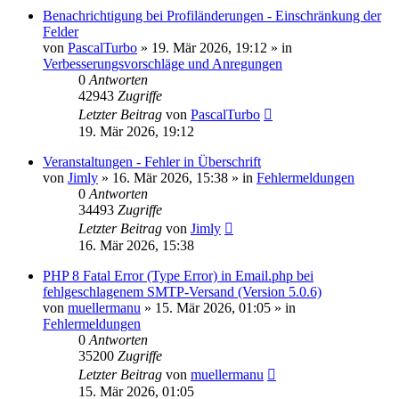
Benachrichtigung bei Profiländerungen - Einschränkung der
Felder
von
PascalTurbo
»
19. Mär 2026, 19:12
» in
Verbesserungsvorschläge und Anregungen
0
Antworten
42943
Zugriffe
Letzter Beitrag
von
PascalTurbo
19. Mär 2026, 19:12
Veranstaltungen - Fehler in Überschrift
von
Jimly
»
16. Mär 2026, 15:38
» in
Fehlermeldungen
0
Antworten
34493
Zugriffe
Letzter Beitrag
von
Jimly
16. Mär 2026, 15:38
PHP 8 Fatal Error (Type Error) in Email.php bei
fehlgeschlagenem SMTP-Versand (Version 5.0.6)
von
muellermanu
»
15. Mär 2026, 01:05
» in
Fehlermeldungen
0
Antworten
35200
Zugriffe
Letzter Beitrag
von
muellermanu
15. Mär 2026, 01:05