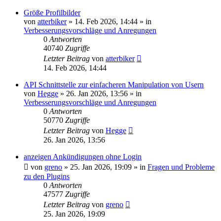
Größe Profilbilder
von
atterbiker
»
14. Feb 2026, 14:44
» in
Verbesserungsvorschläge und Anregungen
0
Antworten
40740
Zugriffe
Letzter Beitrag
von
atterbiker
14. Feb 2026, 14:44
API Schnittstelle zur einfacheren Manipulation von Usern
von
Hegge
»
26. Jan 2026, 13:56
» in
Verbesserungsvorschläge und Anregungen
0
Antworten
50770
Zugriffe
Letzter Beitrag
von
Hegge
26. Jan 2026, 13:56
anzeigen Ankündigungen ohne Login
von
greno
»
25. Jan 2026, 19:09
» in
Fragen und Probleme
zu den Plugins
0
Antworten
47577
Zugriffe
Letzter Beitrag
von
greno
25. Jan 2026, 19:09