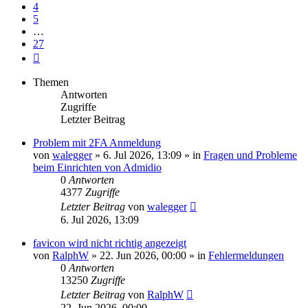
4
5
…
27
Nächste
Themen
Antworten
Zugriffe
Letzter Beitrag
Problem mit 2FA Anmeldung
von
walegger
»
6. Jul 2026, 13:09
» in
Fragen und Probleme
beim Einrichten von Admidio
0
Antworten
4377
Zugriffe
Letzter Beitrag
von
walegger
6. Jul 2026, 13:09
favicon wird nicht richtig angezeigt
von
RalphW
»
22. Jun 2026, 00:00
» in
Fehlermeldungen
0
Antworten
13250
Zugriffe
Letzter Beitrag
von
RalphW
22. Jun 2026, 00:00