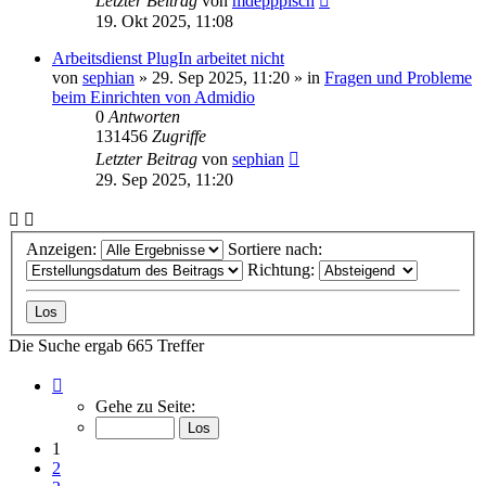
Letzter Beitrag
von
mdepppisch
19. Okt 2025, 11:08
Arbeitsdienst PlugIn arbeitet nicht
von
sephian
»
29. Sep 2025, 11:20
» in
Fragen und Probleme
beim Einrichten von Admidio
0
Antworten
131456
Zugriffe
Letzter Beitrag
von
sephian
29. Sep 2025, 11:20
Anzeigen:
Sortiere nach:
Richtung:
Die Suche ergab 665 Treffer
Seite
1
Gehe zu Seite:
von
27
1
2