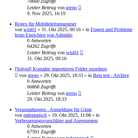
70660
Zugriffe
Letzter Beitrag
von
greno
9. Nov 2025, 16:19
Regex für Mobiltelefonnummer
von
wisi01
»
31. Okt 2025, 00:16
» in
Fragen und Probleme
beim Einrichten von Admidio
0
Antworten
64262
Zugriffe
Letzter Beitrag
von
wisi01
31. Okt 2025, 00:16
[Solved] Kontakte importieren Felder zuordnen
von
greno
»
29. Okt 2025, 18:33
» in
Beta test - Archive
0
Antworten
66868
Zugriffe
Letzter Beitrag
von
greno
29. Okt 2025, 18:33
Veranstaltungen - Anmeldung für Gäste
von
mdepppisch
»
19. Okt 2025, 11:08
» in
Verbesserungsvorschläge und Anregungen
0
Antworten
67501
Zugriffe