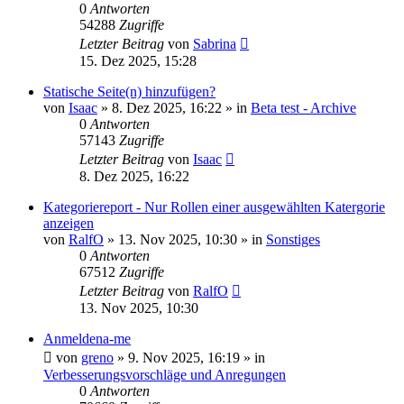
0
Antworten
54288
Zugriffe
Letzter Beitrag
von
Sabrina
15. Dez 2025, 15:28
Statische Seite(n) hinzufügen?
von
Isaac
»
8. Dez 2025, 16:22
» in
Beta test - Archive
0
Antworten
57143
Zugriffe
Letzter Beitrag
von
Isaac
8. Dez 2025, 16:22
Kategoriereport - Nur Rollen einer ausgewählten Katergorie
anzeigen
von
RalfO
»
13. Nov 2025, 10:30
» in
Sonstiges
0
Antworten
67512
Zugriffe
Letzter Beitrag
von
RalfO
13. Nov 2025, 10:30
Anmeldena-me
von
greno
»
9. Nov 2025, 16:19
» in
Verbesserungsvorschläge und Anregungen
0
Antworten