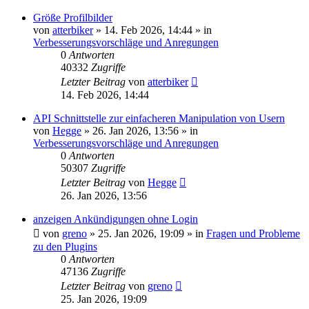
Größe Profilbilder
von
atterbiker
»
14. Feb 2026, 14:44
» in
Verbesserungsvorschläge und Anregungen
0
Antworten
40332
Zugriffe
Letzter Beitrag
von
atterbiker
14. Feb 2026, 14:44
API Schnittstelle zur einfacheren Manipulation von Usern
von
Hegge
»
26. Jan 2026, 13:56
» in
Verbesserungsvorschläge und Anregungen
0
Antworten
50307
Zugriffe
Letzter Beitrag
von
Hegge
26. Jan 2026, 13:56
anzeigen Ankündigungen ohne Login
von
greno
»
25. Jan 2026, 19:09
» in
Fragen und Probleme
zu den Plugins
0
Antworten
47136
Zugriffe
Letzter Beitrag
von
greno
25. Jan 2026, 19:09