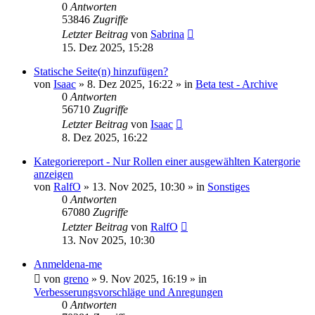
0
Antworten
53846
Zugriffe
Letzter Beitrag
von
Sabrina
15. Dez 2025, 15:28
Statische Seite(n) hinzufügen?
von
Isaac
»
8. Dez 2025, 16:22
» in
Beta test - Archive
0
Antworten
56710
Zugriffe
Letzter Beitrag
von
Isaac
8. Dez 2025, 16:22
Kategoriereport - Nur Rollen einer ausgewählten Katergorie
anzeigen
von
RalfO
»
13. Nov 2025, 10:30
» in
Sonstiges
0
Antworten
67080
Zugriffe
Letzter Beitrag
von
RalfO
13. Nov 2025, 10:30
Anmeldena-me
von
greno
»
9. Nov 2025, 16:19
» in
Verbesserungsvorschläge und Anregungen
0
Antworten