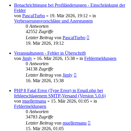
Benachrichtigung bei Profiländerungen - Einschränkung der
Felder
von
PascalTurbo
»
19. Mär 2026, 19:12
» in
Verbesserungsvorschläge und Anregungen
0
Antworten
42552
Zugriffe
Letzter Beitrag
von
PascalTurbo
19. Mär 2026, 19:12
Veranstaltungen - Fehler in Überschrift
von
Jimly
»
16. Mär 2026, 15:38
» in
Fehlermeldungen
0
Antworten
34138
Zugriffe
Letzter Beitrag
von
Jimly
16. Mär 2026, 15:38
PHP 8 Fatal Error (Type Error) in Email.php bei
fehlgeschlagenem SMTP-Versand (Version 5.0.6)
von
muellermanu
»
15. Mär 2026, 01:05
» in
Fehlermeldungen
0
Antworten
34783
Zugriffe
Letzter Beitrag
von
muellermanu
15. Mär 2026, 01:05