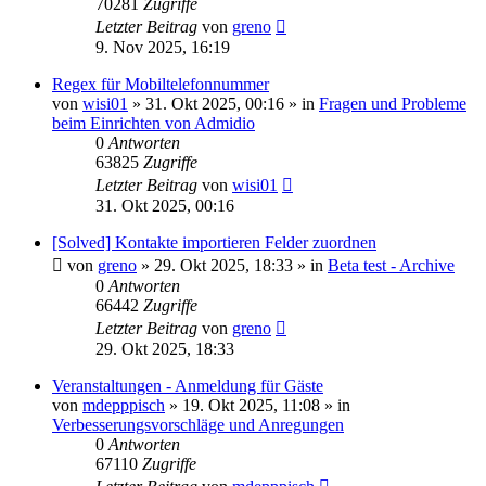
70281
Zugriffe
Letzter Beitrag
von
greno
9. Nov 2025, 16:19
Regex für Mobiltelefonnummer
von
wisi01
»
31. Okt 2025, 00:16
» in
Fragen und Probleme
beim Einrichten von Admidio
0
Antworten
63825
Zugriffe
Letzter Beitrag
von
wisi01
31. Okt 2025, 00:16
[Solved] Kontakte importieren Felder zuordnen
von
greno
»
29. Okt 2025, 18:33
» in
Beta test - Archive
0
Antworten
66442
Zugriffe
Letzter Beitrag
von
greno
29. Okt 2025, 18:33
Veranstaltungen - Anmeldung für Gäste
von
mdepppisch
»
19. Okt 2025, 11:08
» in
Verbesserungsvorschläge und Anregungen
0
Antworten
67110
Zugriffe