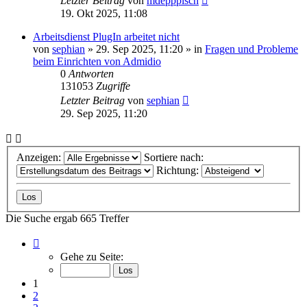
Letzter Beitrag
von
mdepppisch
19. Okt 2025, 11:08
Arbeitsdienst PlugIn arbeitet nicht
von
sephian
»
29. Sep 2025, 11:20
» in
Fragen und Probleme
beim Einrichten von Admidio
0
Antworten
131053
Zugriffe
Letzter Beitrag
von
sephian
29. Sep 2025, 11:20
Anzeigen:
Sortiere nach:
Richtung:
Die Suche ergab 665 Treffer
Seite
1
Gehe zu Seite:
von
27
1
2