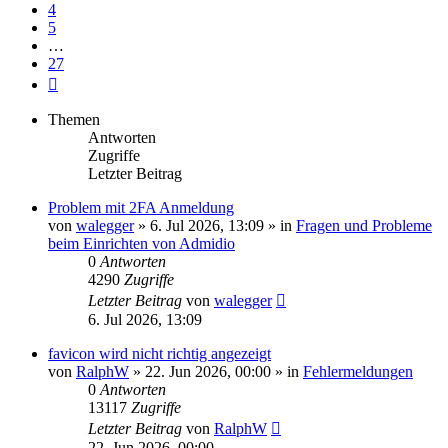
4
5
…
27
Nächste
Themen
Antworten
Zugriffe
Letzter Beitrag
Problem mit 2FA Anmeldung
von
walegger
»
6. Jul 2026, 13:09
» in
Fragen und Probleme
beim Einrichten von Admidio
0
Antworten
4290
Zugriffe
Letzter Beitrag
von
walegger
6. Jul 2026, 13:09
favicon wird nicht richtig angezeigt
von
RalphW
»
22. Jun 2026, 00:00
» in
Fehlermeldungen
0
Antworten
13117
Zugriffe
Letzter Beitrag
von
RalphW
22. Jun 2026, 00:00