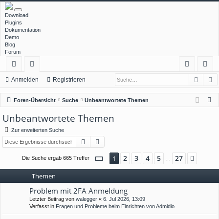
Download
Plugins
Dokumentation
Demo
Blog
Forum
Such
E
ch
or
n
eg
Anmelden
Registrieren
ne
en
m
ist
S
Foren-Übersicht
Suche
Unbeantwortete Themen
llz
el
rie
u
Unbeantwortete Themen
c
ug
de
re
Zur erweiterten Suche
h
rif
n
n
Suche
Erweiterte Suche
e
f
Seite
1
von
27
2
3
4
5
27
1
Nächs
Die Suche ergab 665 Treffer
…
Themen
Problem mit 2FA Anmeldung
Letzter Beitrag von
walegger
«
6. Jul 2026, 13:09
Verfasst in
Fragen und Probleme beim Einrichten von Admidio