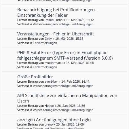
Verfasst in
Verbesserungsvorschläge und Anregungen
Benachrichtigung bei Profiländerungen -
Einschränkung der Felder
Letzter Beitrag von
PascalTurbo
«
19. Mär 2026, 19:12
Verfasst in
Verbesserungsvorschläge und Anregungen
Veranstaltungen - Fehler in Überschrift
Letzter Beitrag von
Jimly
«
16. Mär 2026, 15:38
Verfasst in
Fehlermeldungen
PHP 8 Fatal Error (Type Error) in Email.php bei
fehlgeschlagenem SMTP-Versand (Version 5.0.6)
Letzter Beitrag von
muellermanu
«
15. Mär 2026, 01:05
Verfasst in
Fehlermeldungen
Größe Profilbilder
Letzter Beitrag von
atterbiker
«
14. Feb 2026, 14:44
Verfasst in
Verbesserungsvorschläge und Anregungen
API Schnittstelle zur einfacheren Manipulation von
Usern
Letzter Beitrag von
Hegge
«
26. Jan 2026, 13:56
Verfasst in
Verbesserungsvorschläge und Anregungen
anzeigen Ankündigungen ohne Login
Letzter Beitrag von
greno
«
25. Jan 2026, 19:09
Verfasst in
Fragen und Probleme zu den Plugins