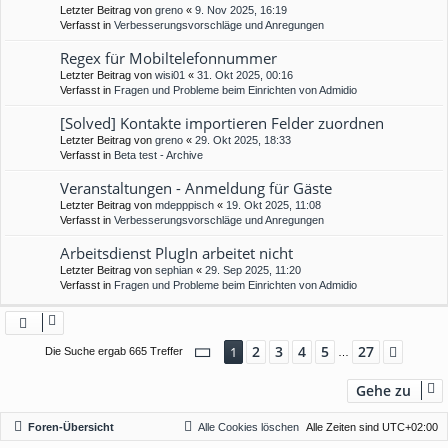
Letzter Beitrag von
greno
«
9. Nov 2025, 16:19
Verfasst in
Verbesserungsvorschläge und Anregungen
Regex für Mobiltelefonnummer
Letzter Beitrag von
wisi01
«
31. Okt 2025, 00:16
Verfasst in
Fragen und Probleme beim Einrichten von Admidio
[Solved] Kontakte importieren Felder zuordnen
Letzter Beitrag von
greno
«
29. Okt 2025, 18:33
Verfasst in
Beta test - Archive
Veranstaltungen - Anmeldung für Gäste
Letzter Beitrag von
mdepppisch
«
19. Okt 2025, 11:08
Verfasst in
Verbesserungsvorschläge und Anregungen
Arbeitsdienst PlugIn arbeitet nicht
Letzter Beitrag von
sephian
«
29. Sep 2025, 11:20
Verfasst in
Fragen und Probleme beim Einrichten von Admidio
Seite
1
von
27
2
3
4
5
27
1
Nächs
Die Suche ergab 665 Treffer
…
Gehe zu
Foren-Übersicht
Alle Cookies löschen
Alle Zeiten sind
UTC+02:00