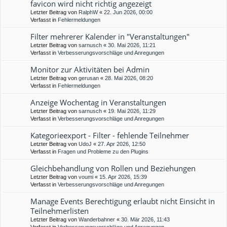
favicon wird nicht richtig angezeigt
Letzter Beitrag von
RalphW
«
22. Jun 2026, 00:00
Verfasst in
Fehlermeldungen
Filter mehrerer Kalender in "Veranstaltungen"
Letzter Beitrag von
sarnusch
«
30. Mai 2026, 11:21
Verfasst in
Verbesserungsvorschläge und Anregungen
Monitor zur Aktivitäten bei Admin
Letzter Beitrag von
gerusan
«
28. Mai 2026, 08:20
Verfasst in
Fehlermeldungen
Anzeige Wochentag in Veranstaltungen
Letzter Beitrag von
sarnusch
«
19. Mai 2026, 11:29
Verfasst in
Verbesserungsvorschläge und Anregungen
Kategorieexport - Filter - fehlende Teilnehmer
Letzter Beitrag von
UdoJ
«
27. Apr 2026, 12:50
Verfasst in
Fragen und Probleme zu den Plugins
Gleichbehandlung von Rollen und Beziehungen
Letzter Beitrag von
voumi
«
15. Apr 2026, 15:39
Verfasst in
Verbesserungsvorschläge und Anregungen
Manage Events Berechtigung erlaubt nicht Einsicht in
Teilnehmerlisten
Letzter Beitrag von
Wanderbahner
«
30. Mär 2026, 11:43