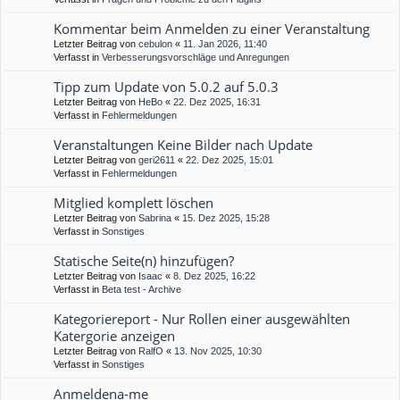
Kommentar beim Anmelden zu einer Veranstaltung
Letzter Beitrag von
cebulon
«
11. Jan 2026, 11:40
Verfasst in
Verbesserungsvorschläge und Anregungen
Tipp zum Update von 5.0.2 auf 5.0.3
Letzter Beitrag von
HeBo
«
22. Dez 2025, 16:31
Verfasst in
Fehlermeldungen
Veranstaltungen Keine Bilder nach Update
Letzter Beitrag von
geri2611
«
22. Dez 2025, 15:01
Verfasst in
Fehlermeldungen
Mitglied komplett löschen
Letzter Beitrag von
Sabrina
«
15. Dez 2025, 15:28
Verfasst in
Sonstiges
Statische Seite(n) hinzufügen?
Letzter Beitrag von
Isaac
«
8. Dez 2025, 16:22
Verfasst in
Beta test - Archive
Kategoriereport - Nur Rollen einer ausgewählten
Katergorie anzeigen
Letzter Beitrag von
RalfO
«
13. Nov 2025, 10:30
Verfasst in
Sonstiges
Anmeldena-me