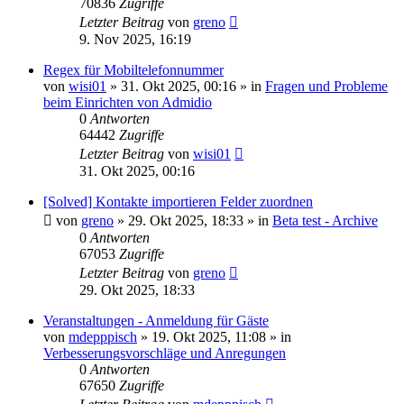
70836
Zugriffe
Letzter Beitrag
von
greno
9. Nov 2025, 16:19
Regex für Mobiltelefonnummer
von
wisi01
»
31. Okt 2025, 00:16
» in
Fragen und Probleme
beim Einrichten von Admidio
0
Antworten
64442
Zugriffe
Letzter Beitrag
von
wisi01
31. Okt 2025, 00:16
[Solved] Kontakte importieren Felder zuordnen
von
greno
»
29. Okt 2025, 18:33
» in
Beta test - Archive
0
Antworten
67053
Zugriffe
Letzter Beitrag
von
greno
29. Okt 2025, 18:33
Veranstaltungen - Anmeldung für Gäste
von
mdepppisch
»
19. Okt 2025, 11:08
» in
Verbesserungsvorschläge und Anregungen
0
Antworten
67650
Zugriffe