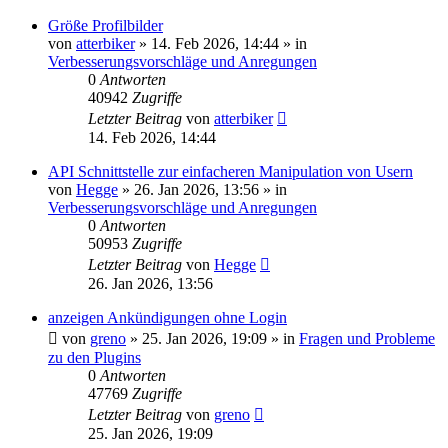
Größe Profilbilder
von
atterbiker
»
14. Feb 2026, 14:44
» in
Verbesserungsvorschläge und Anregungen
0
Antworten
40942
Zugriffe
Letzter Beitrag
von
atterbiker
14. Feb 2026, 14:44
API Schnittstelle zur einfacheren Manipulation von Usern
von
Hegge
»
26. Jan 2026, 13:56
» in
Verbesserungsvorschläge und Anregungen
0
Antworten
50953
Zugriffe
Letzter Beitrag
von
Hegge
26. Jan 2026, 13:56
anzeigen Ankündigungen ohne Login
von
greno
»
25. Jan 2026, 19:09
» in
Fragen und Probleme
zu den Plugins
0
Antworten
47769
Zugriffe
Letzter Beitrag
von
greno
25. Jan 2026, 19:09