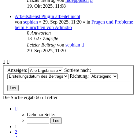
Letzter Beitrag
von
mdepppisch
19. Okt 2025, 11:08
Arbeitsdienst PlugIn arbeitet nicht
von
sephian
»
29. Sep 2025, 11:20
» in
Fragen und Probleme
beim Einrichten von Admidio
0
Antworten
131627
Zugriffe
Letzter Beitrag
von
sephian
29. Sep 2025, 11:20
Anzeigen:
Sortiere nach:
Richtung:
Die Suche ergab 665 Treffer
Seite
1
Gehe zu Seite:
von
27
1
2