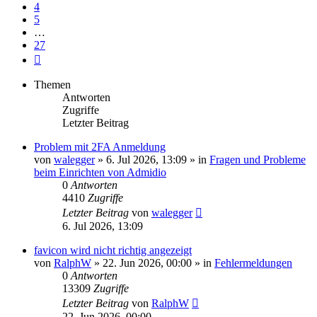
4
5
…
27
Nächste
Themen
Antworten
Zugriffe
Letzter Beitrag
Problem mit 2FA Anmeldung
von
walegger
»
6. Jul 2026, 13:09
» in
Fragen und Probleme
beim Einrichten von Admidio
0
Antworten
4410
Zugriffe
Letzter Beitrag
von
walegger
6. Jul 2026, 13:09
favicon wird nicht richtig angezeigt
von
RalphW
»
22. Jun 2026, 00:00
» in
Fehlermeldungen
0
Antworten
13309
Zugriffe
Letzter Beitrag
von
RalphW
22. Jun 2026, 00:00