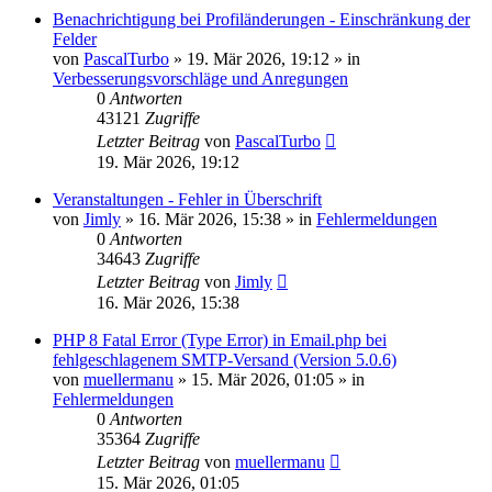
Benachrichtigung bei Profiländerungen - Einschränkung der
Felder
von
PascalTurbo
»
19. Mär 2026, 19:12
» in
Verbesserungsvorschläge und Anregungen
0
Antworten
43121
Zugriffe
Letzter Beitrag
von
PascalTurbo
19. Mär 2026, 19:12
Veranstaltungen - Fehler in Überschrift
von
Jimly
»
16. Mär 2026, 15:38
» in
Fehlermeldungen
0
Antworten
34643
Zugriffe
Letzter Beitrag
von
Jimly
16. Mär 2026, 15:38
PHP 8 Fatal Error (Type Error) in Email.php bei
fehlgeschlagenem SMTP-Versand (Version 5.0.6)
von
muellermanu
»
15. Mär 2026, 01:05
» in
Fehlermeldungen
0
Antworten
35364
Zugriffe
Letzter Beitrag
von
muellermanu
15. Mär 2026, 01:05