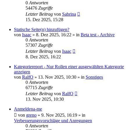
0
Antworten
54476
Zugriffe
Letzter Beitrag
von
Sabrina
15. Dez 2025, 15:28
Statische Seite(n) hinzufügen?
von
Isaac
»
8. Dez 2025, 16:22
» in
Beta test - Archive
0
Antworten
57307
Zugriffe
Letzter Beitrag
von
Isaac
8. Dez 2025, 16:22
Kategoriereport - Nur Rollen einer ausgewählten Katergorie
anzeigen
von
RalfO
»
13. Nov 2025, 10:30
» in
Sonstiges
0
Antworten
67715
Zugriffe
Letzter Beitrag
von
RalfO
13. Nov 2025, 10:30
Anmeldena-me
von
greno
»
9. Nov 2025, 16:19
» in
Verbesserungsvorschläge und Anregungen
0
Antworten