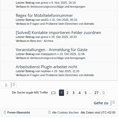
Letzter Beitrag von
greno
«
9. Nov 2025, 16:19
Verfasst in
Verbesserungsvorschläge und Anregungen
Regex für Mobiltelefonnummer
Letzter Beitrag von
wisi01
«
31. Okt 2025, 00:16
Verfasst in
Fragen und Probleme beim Einrichten von Admidio
[Solved] Kontakte importieren Felder zuordnen
Letzter Beitrag von
greno
«
29. Okt 2025, 18:33
Verfasst in
Beta test - Archive
Veranstaltungen - Anmeldung für Gäste
Letzter Beitrag von
mdepppisch
«
19. Okt 2025, 11:08
Verfasst in
Verbesserungsvorschläge und Anregungen
Arbeitsdienst PlugIn arbeitet nicht
Letzter Beitrag von
sephian
«
29. Sep 2025, 11:20
Verfasst in
Fragen und Probleme beim Einrichten von Admidio
Seite
1
von
27
2
3
4
5
27
1
Nächs
Die Suche ergab 665 Treffer
…
Gehe zu
Foren-Übersicht
Alle Cookies löschen
Alle Zeiten sind
UTC+02:00