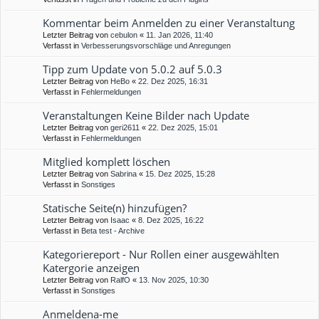
Kommentar beim Anmelden zu einer Veranstaltung
Letzter Beitrag von
cebulon
«
11. Jan 2026, 11:40
Verfasst in
Verbesserungsvorschläge und Anregungen
Tipp zum Update von 5.0.2 auf 5.0.3
Letzter Beitrag von
HeBo
«
22. Dez 2025, 16:31
Verfasst in
Fehlermeldungen
Veranstaltungen Keine Bilder nach Update
Letzter Beitrag von
geri2611
«
22. Dez 2025, 15:01
Verfasst in
Fehlermeldungen
Mitglied komplett löschen
Letzter Beitrag von
Sabrina
«
15. Dez 2025, 15:28
Verfasst in
Sonstiges
Statische Seite(n) hinzufügen?
Letzter Beitrag von
Isaac
«
8. Dez 2025, 16:22
Verfasst in
Beta test - Archive
Kategoriereport - Nur Rollen einer ausgewählten
Katergorie anzeigen
Letzter Beitrag von
RalfO
«
13. Nov 2025, 10:30
Verfasst in
Sonstiges
Anmeldena-me