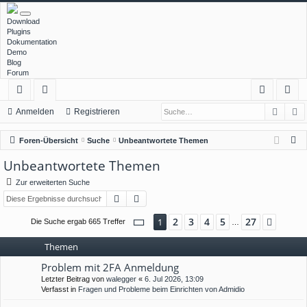
Download
Plugins
Dokumentation
Demo
Blog
Forum
Such
E
ch
or
n
eg
Anmelden
Registrieren
ne
en
m
ist
S
Foren-Übersicht
Suche
Unbeantwortete Themen
llz
el
rie
u
Unbeantwortete Themen
c
ug
de
re
Zur erweiterten Suche
h
rif
n
n
Suche
Erweiterte Suche
e
f
Seite
1
von
27
2
3
4
5
27
1
Nächs
Die Suche ergab 665 Treffer
…
Themen
Problem mit 2FA Anmeldung
Letzter Beitrag von
walegger
«
6. Jul 2026, 13:09
Verfasst in
Fragen und Probleme beim Einrichten von Admidio