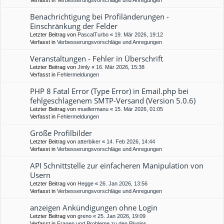
Verfasst in
Verbesserungsvorschläge und Anregungen
Benachrichtigung bei Profiländerungen -
Einschränkung der Felder
Letzter Beitrag von
PascalTurbo
«
19. Mär 2026, 19:12
Verfasst in
Verbesserungsvorschläge und Anregungen
Veranstaltungen - Fehler in Überschrift
Letzter Beitrag von
Jimly
«
16. Mär 2026, 15:38
Verfasst in
Fehlermeldungen
PHP 8 Fatal Error (Type Error) in Email.php bei
fehlgeschlagenem SMTP-Versand (Version 5.0.6)
Letzter Beitrag von
muellermanu
«
15. Mär 2026, 01:05
Verfasst in
Fehlermeldungen
Größe Profilbilder
Letzter Beitrag von
atterbiker
«
14. Feb 2026, 14:44
Verfasst in
Verbesserungsvorschläge und Anregungen
API Schnittstelle zur einfacheren Manipulation von
Usern
Letzter Beitrag von
Hegge
«
26. Jan 2026, 13:56
Verfasst in
Verbesserungsvorschläge und Anregungen
anzeigen Ankündigungen ohne Login
Letzter Beitrag von
greno
«
25. Jan 2026, 19:09
Verfasst in
Fragen und Probleme zu den Plugins