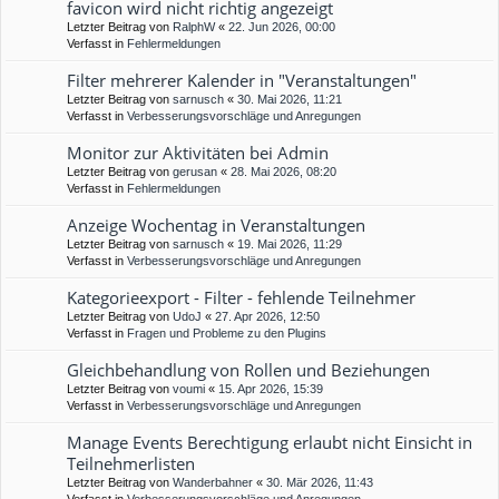
favicon wird nicht richtig angezeigt
Letzter Beitrag von
RalphW
«
22. Jun 2026, 00:00
Verfasst in
Fehlermeldungen
Filter mehrerer Kalender in "Veranstaltungen"
Letzter Beitrag von
sarnusch
«
30. Mai 2026, 11:21
Verfasst in
Verbesserungsvorschläge und Anregungen
Monitor zur Aktivitäten bei Admin
Letzter Beitrag von
gerusan
«
28. Mai 2026, 08:20
Verfasst in
Fehlermeldungen
Anzeige Wochentag in Veranstaltungen
Letzter Beitrag von
sarnusch
«
19. Mai 2026, 11:29
Verfasst in
Verbesserungsvorschläge und Anregungen
Kategorieexport - Filter - fehlende Teilnehmer
Letzter Beitrag von
UdoJ
«
27. Apr 2026, 12:50
Verfasst in
Fragen und Probleme zu den Plugins
Gleichbehandlung von Rollen und Beziehungen
Letzter Beitrag von
voumi
«
15. Apr 2026, 15:39
Verfasst in
Verbesserungsvorschläge und Anregungen
Manage Events Berechtigung erlaubt nicht Einsicht in
Teilnehmerlisten
Letzter Beitrag von
Wanderbahner
«
30. Mär 2026, 11:43