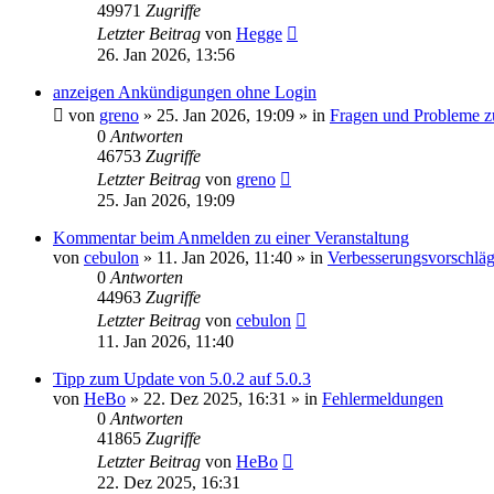
49971
Zugriffe
Letzter Beitrag
von
Hegge
26. Jan 2026, 13:56
anzeigen Ankündigungen ohne Login
von
greno
»
25. Jan 2026, 19:09
» in
Fragen und Probleme z
0
Antworten
46753
Zugriffe
Letzter Beitrag
von
greno
25. Jan 2026, 19:09
Kommentar beim Anmelden zu einer Veranstaltung
von
cebulon
»
11. Jan 2026, 11:40
» in
Verbesserungsvorschlä
0
Antworten
44963
Zugriffe
Letzter Beitrag
von
cebulon
11. Jan 2026, 11:40
Tipp zum Update von 5.0.2 auf 5.0.3
von
HeBo
»
22. Dez 2025, 16:31
» in
Fehlermeldungen
0
Antworten
41865
Zugriffe
Letzter Beitrag
von
HeBo
22. Dez 2025, 16:31