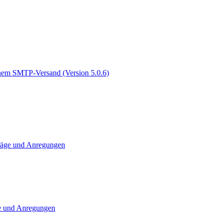
genem SMTP-Versand (Version 5.0.6)
läge und Anregungen
e und Anregungen