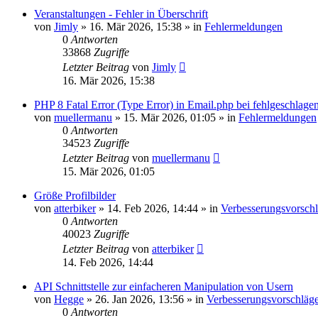
Veranstaltungen - Fehler in Überschrift
von
Jimly
»
16. Mär 2026, 15:38
» in
Fehlermeldungen
0
Antworten
33868
Zugriffe
Letzter Beitrag
von
Jimly
16. Mär 2026, 15:38
PHP 8 Fatal Error (Type Error) in Email.php bei fehlgeschla
von
muellermanu
»
15. Mär 2026, 01:05
» in
Fehlermeldungen
0
Antworten
34523
Zugriffe
Letzter Beitrag
von
muellermanu
15. Mär 2026, 01:05
Größe Profilbilder
von
atterbiker
»
14. Feb 2026, 14:44
» in
Verbesserungsvorsch
0
Antworten
40023
Zugriffe
Letzter Beitrag
von
atterbiker
14. Feb 2026, 14:44
API Schnittstelle zur einfacheren Manipulation von Usern
von
Hegge
»
26. Jan 2026, 13:56
» in
Verbesserungsvorschläg
0
Antworten