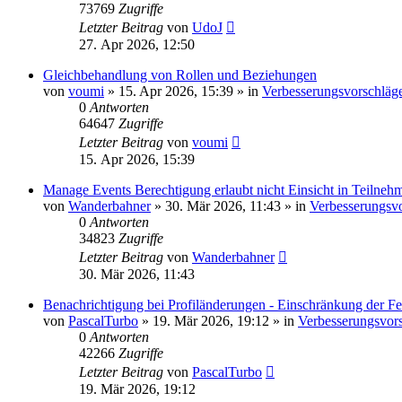
73769
Zugriffe
Letzter Beitrag
von
UdoJ
27. Apr 2026, 12:50
Gleichbehandlung von Rollen und Beziehungen
von
voumi
»
15. Apr 2026, 15:39
» in
Verbesserungsvorschläg
0
Antworten
64647
Zugriffe
Letzter Beitrag
von
voumi
15. Apr 2026, 15:39
Manage Events Berechtigung erlaubt nicht Einsicht in Teilnehm
von
Wanderbahner
»
30. Mär 2026, 11:43
» in
Verbesserungsv
0
Antworten
34823
Zugriffe
Letzter Beitrag
von
Wanderbahner
30. Mär 2026, 11:43
Benachrichtigung bei Profiländerungen - Einschränkung der Fe
von
PascalTurbo
»
19. Mär 2026, 19:12
» in
Verbesserungsvor
0
Antworten
42266
Zugriffe
Letzter Beitrag
von
PascalTurbo
19. Mär 2026, 19:12