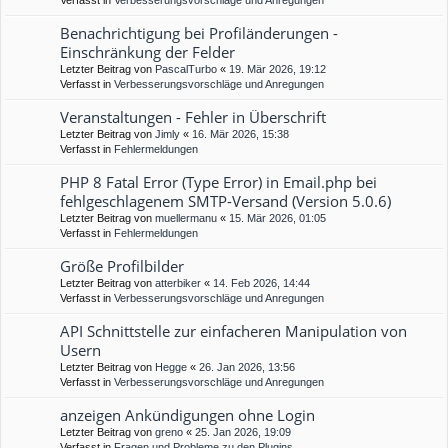
Verfasst in
Verbesserungsvorschläge und Anregungen
Benachrichtigung bei Profiländerungen -
Einschränkung der Felder
Letzter Beitrag von
PascalTurbo
«
19. Mär 2026, 19:12
Verfasst in
Verbesserungsvorschläge und Anregungen
Veranstaltungen - Fehler in Überschrift
Letzter Beitrag von
Jimly
«
16. Mär 2026, 15:38
Verfasst in
Fehlermeldungen
PHP 8 Fatal Error (Type Error) in Email.php bei
fehlgeschlagenem SMTP-Versand (Version 5.0.6)
Letzter Beitrag von
muellermanu
«
15. Mär 2026, 01:05
Verfasst in
Fehlermeldungen
Größe Profilbilder
Letzter Beitrag von
atterbiker
«
14. Feb 2026, 14:44
Verfasst in
Verbesserungsvorschläge und Anregungen
API Schnittstelle zur einfacheren Manipulation von
Usern
Letzter Beitrag von
Hegge
«
26. Jan 2026, 13:56
Verfasst in
Verbesserungsvorschläge und Anregungen
anzeigen Ankündigungen ohne Login
Letzter Beitrag von
greno
«
25. Jan 2026, 19:09
Verfasst in
Fragen und Probleme zu den Plugins