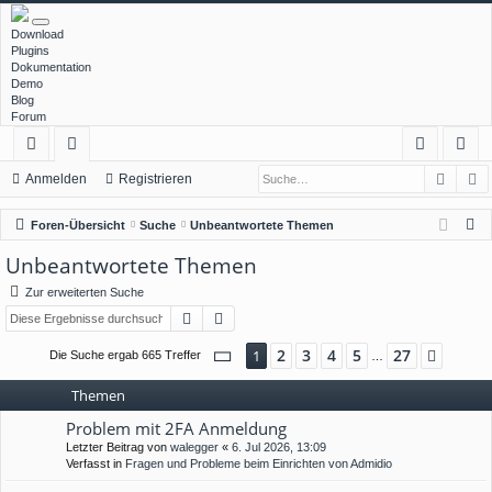
Download
Plugins
Dokumentation
Demo
Blog
Forum
Such
E
ch
or
n
eg
Anmelden
Registrieren
ne
en
m
ist
S
Foren-Übersicht
Suche
Unbeantwortete Themen
llz
el
rie
u
Unbeantwortete Themen
c
ug
de
re
Zur erweiterten Suche
h
rif
n
n
Suche
Erweiterte Suche
e
f
Seite
1
von
27
2
3
4
5
27
1
Nächs
Die Suche ergab 665 Treffer
…
Themen
Problem mit 2FA Anmeldung
Letzter Beitrag von
walegger
«
6. Jul 2026, 13:09
Verfasst in
Fragen und Probleme beim Einrichten von Admidio