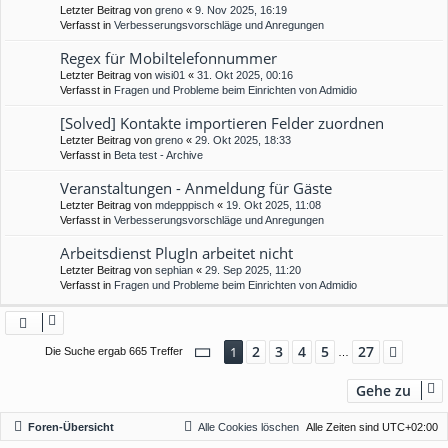
Letzter Beitrag von
greno
«
9. Nov 2025, 16:19
Verfasst in
Verbesserungsvorschläge und Anregungen
Regex für Mobiltelefonnummer
Letzter Beitrag von
wisi01
«
31. Okt 2025, 00:16
Verfasst in
Fragen und Probleme beim Einrichten von Admidio
[Solved] Kontakte importieren Felder zuordnen
Letzter Beitrag von
greno
«
29. Okt 2025, 18:33
Verfasst in
Beta test - Archive
Veranstaltungen - Anmeldung für Gäste
Letzter Beitrag von
mdepppisch
«
19. Okt 2025, 11:08
Verfasst in
Verbesserungsvorschläge und Anregungen
Arbeitsdienst PlugIn arbeitet nicht
Letzter Beitrag von
sephian
«
29. Sep 2025, 11:20
Verfasst in
Fragen und Probleme beim Einrichten von Admidio
Seite
1
von
27
2
3
4
5
27
1
Nächs
Die Suche ergab 665 Treffer
…
Gehe zu
Foren-Übersicht
Alle Cookies löschen
Alle Zeiten sind
UTC+02:00