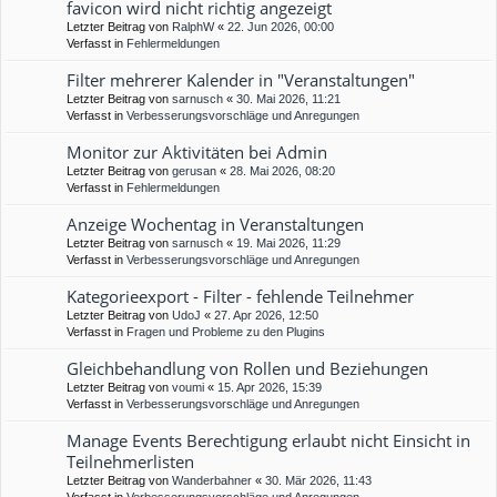
favicon wird nicht richtig angezeigt
Letzter Beitrag von
RalphW
«
22. Jun 2026, 00:00
Verfasst in
Fehlermeldungen
Filter mehrerer Kalender in "Veranstaltungen"
Letzter Beitrag von
sarnusch
«
30. Mai 2026, 11:21
Verfasst in
Verbesserungsvorschläge und Anregungen
Monitor zur Aktivitäten bei Admin
Letzter Beitrag von
gerusan
«
28. Mai 2026, 08:20
Verfasst in
Fehlermeldungen
Anzeige Wochentag in Veranstaltungen
Letzter Beitrag von
sarnusch
«
19. Mai 2026, 11:29
Verfasst in
Verbesserungsvorschläge und Anregungen
Kategorieexport - Filter - fehlende Teilnehmer
Letzter Beitrag von
UdoJ
«
27. Apr 2026, 12:50
Verfasst in
Fragen und Probleme zu den Plugins
Gleichbehandlung von Rollen und Beziehungen
Letzter Beitrag von
voumi
«
15. Apr 2026, 15:39
Verfasst in
Verbesserungsvorschläge und Anregungen
Manage Events Berechtigung erlaubt nicht Einsicht in
Teilnehmerlisten
Letzter Beitrag von
Wanderbahner
«
30. Mär 2026, 11:43