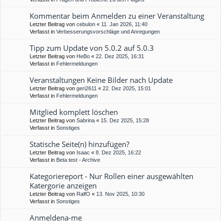
Kommentar beim Anmelden zu einer Veranstaltung
Letzter Beitrag von
cebulon
«
11. Jan 2026, 11:40
Verfasst in
Verbesserungsvorschläge und Anregungen
Tipp zum Update von 5.0.2 auf 5.0.3
Letzter Beitrag von
HeBo
«
22. Dez 2025, 16:31
Verfasst in
Fehlermeldungen
Veranstaltungen Keine Bilder nach Update
Letzter Beitrag von
geri2611
«
22. Dez 2025, 15:01
Verfasst in
Fehlermeldungen
Mitglied komplett löschen
Letzter Beitrag von
Sabrina
«
15. Dez 2025, 15:28
Verfasst in
Sonstiges
Statische Seite(n) hinzufügen?
Letzter Beitrag von
Isaac
«
8. Dez 2025, 16:22
Verfasst in
Beta test - Archive
Kategoriereport - Nur Rollen einer ausgewählten
Katergorie anzeigen
Letzter Beitrag von
RalfO
«
13. Nov 2025, 10:30
Verfasst in
Sonstiges
Anmeldena-me