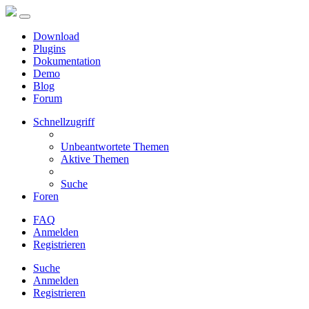
Download
Plugins
Dokumentation
Demo
Blog
Forum
Schnellzugriff
Unbeantwortete Themen
Aktive Themen
Suche
Foren
FAQ
Anmelden
Registrieren
Suche
Anmelden
Registrieren