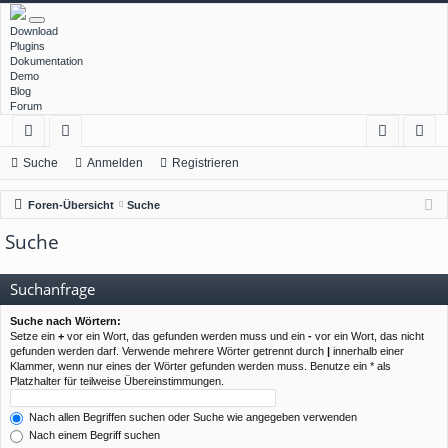
Download
Plugins
Dokumentation
Demo
Blog
Forum
ch
or
n
eg
Suche
Anmelden
Registrieren
ne
en
m
ist
Foren-Übersicht
Suche
llz
el
rie
Suche
ug
de
re
rif
n
n
Suchanfrage
f
Suche nach Wörtern:
Setze ein
+
vor ein Wort, das gefunden werden muss und ein
-
vor ein Wort, das nicht
gefunden werden darf. Verwende mehrere Wörter getrennt durch
|
innerhalb einer
Klammer, wenn nur eines der Wörter gefunden werden muss. Benutze ein * als
Platzhalter für teilweise Übereinstimmungen.
Nach allen Begriffen suchen oder Suche wie angegeben verwenden
Nach einem Begriff suchen