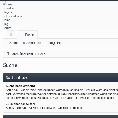
Download
Plugins
Dokumentation
Demo
Blog
Forum
Foren
ch
Suche
Anmelden
Registrieren
ne
Foren-Übersicht
Suche
llz
Suche
ug
rif
Suchanfrage
f
Suche nach Wörtern:
Setze ein
+
vor ein Wort, das gefunden werden muss und ein
-
vor ein Wort, das nicht 
darf. Verwende mehrere Wörter getrennt durch
|
innerhalb einer Klammer, wenn nur ein
gefunden werden muss. Benutze ein * als Platzhalter für teilweise Übereinstimmungen.
Zu suchender Autor:
Benutze ein * als Platzhalter für teilweise Übereinstimmungen.