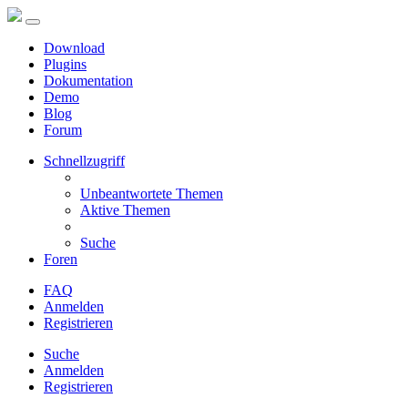
Download
Plugins
Dokumentation
Demo
Blog
Forum
Schnellzugriff
Unbeantwortete Themen
Aktive Themen
Suche
Foren
FAQ
Anmelden
Registrieren
Suche
Anmelden
Registrieren