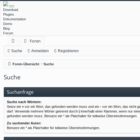
Download
Plugins
Dokumentation
Demo
Blog
Forum
Foren
ch
Suche
Anmelden
Registrieren
ne
Foren-Übersicht
Suche
llz
Suche
ug
rif
Suchanfrage
f
Suche nach Wörtern:
Setze ein
+
vor ein Wort, das gefunden werden muss und ein
-
vor ein Wort, das nicht 
darf. Verwende mehrere Wörter getrennt durch
|
innerhalb einer Klammer, wenn nur ein
gefunden werden muss. Benutze ein * als Platzhalter für teilweise Übereinstimmungen.
Zu suchender Autor:
Benutze ein * als Platzhalter für teilweise Übereinstimmungen.