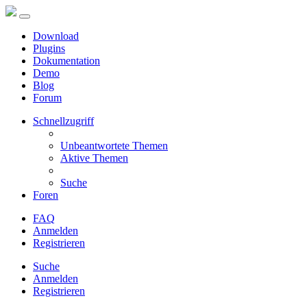
Download
Plugins
Dokumentation
Demo
Blog
Forum
Schnellzugriff
Unbeantwortete Themen
Aktive Themen
Suche
Foren
FAQ
Anmelden
Registrieren
Suche
Anmelden
Registrieren