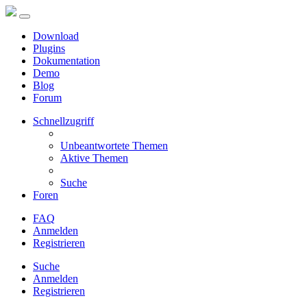
Download
Plugins
Dokumentation
Demo
Blog
Forum
Schnellzugriff
Unbeantwortete Themen
Aktive Themen
Suche
Foren
FAQ
Anmelden
Registrieren
Suche
Anmelden
Registrieren