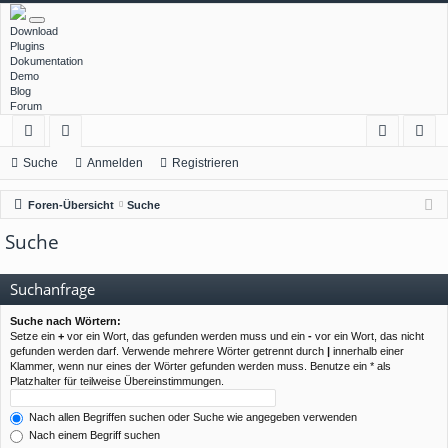
Download
Plugins
Dokumentation
Demo
Blog
Forum
ch
or
n
eg
Suche
Anmelden
Registrieren
ne
en
m
ist
Foren-Übersicht
Suche
llz
el
rie
Suche
ug
de
re
rif
n
n
Suchanfrage
f
Suche nach Wörtern:
Setze ein
+
vor ein Wort, das gefunden werden muss und ein
-
vor ein Wort, das nicht
gefunden werden darf. Verwende mehrere Wörter getrennt durch
|
innerhalb einer
Klammer, wenn nur eines der Wörter gefunden werden muss. Benutze ein * als
Platzhalter für teilweise Übereinstimmungen.
Nach allen Begriffen suchen oder Suche wie angegeben verwenden
Nach einem Begriff suchen