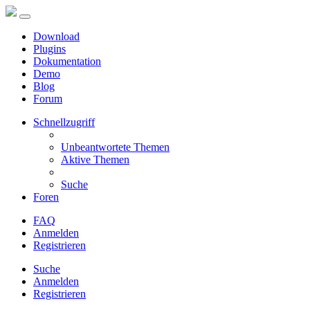
Download
Plugins
Dokumentation
Demo
Blog
Forum
Schnellzugriff
Unbeantwortete Themen
Aktive Themen
Suche
Foren
FAQ
Anmelden
Registrieren
Suche
Anmelden
Registrieren