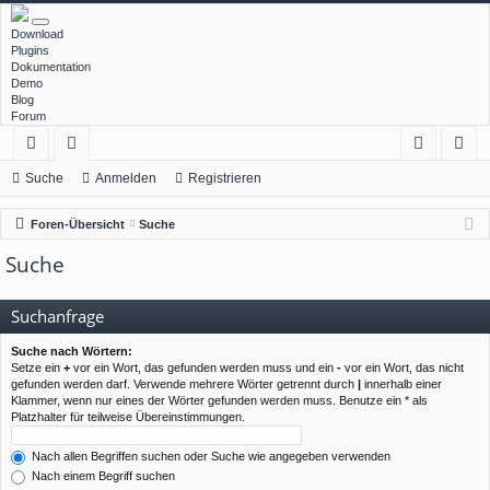
Download
Plugins
Dokumentation
Demo
Blog
Forum
ch
or
n
eg
Suche
Anmelden
Registrieren
ne
en
m
ist
Foren-Übersicht
Suche
llz
el
rie
Suche
ug
de
re
rif
n
n
Suchanfrage
f
Suche nach Wörtern:
Setze ein
+
vor ein Wort, das gefunden werden muss und ein
-
vor ein Wort, das nicht
gefunden werden darf. Verwende mehrere Wörter getrennt durch
|
innerhalb einer
Klammer, wenn nur eines der Wörter gefunden werden muss. Benutze ein * als
Platzhalter für teilweise Übereinstimmungen.
Nach allen Begriffen suchen oder Suche wie angegeben verwenden
Nach einem Begriff suchen