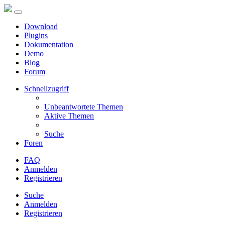
Download
Plugins
Dokumentation
Demo
Blog
Forum
Schnellzugriff
Unbeantwortete Themen
Aktive Themen
Suche
Foren
FAQ
Anmelden
Registrieren
Suche
Anmelden
Registrieren