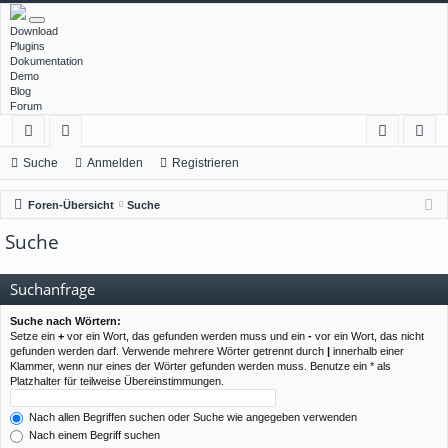
Download
Plugins
Dokumentation
Demo
Blog
Forum
ch
or
n
eg
Suche
Anmelden
Registrieren
ne
en
m
ist
Foren-Übersicht
Suche
llz
el
rie
Suche
ug
de
re
rif
n
n
Suchanfrage
f
Suche nach Wörtern:
Setze ein
+
vor ein Wort, das gefunden werden muss und ein
-
vor ein Wort, das nicht
gefunden werden darf. Verwende mehrere Wörter getrennt durch
|
innerhalb einer
Klammer, wenn nur eines der Wörter gefunden werden muss. Benutze ein * als
Platzhalter für teilweise Übereinstimmungen.
Nach allen Begriffen suchen oder Suche wie angegeben verwenden
Nach einem Begriff suchen