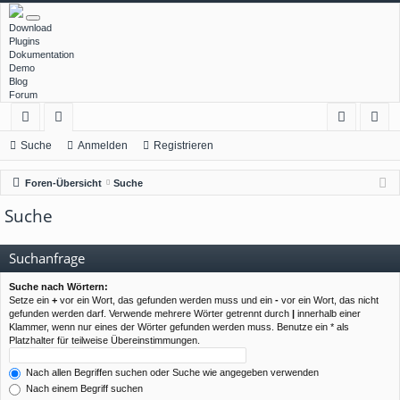
Download
Plugins
Dokumentation
Demo
Blog
Forum
ch
or
n
eg
Suche
Anmelden
Registrieren
ne
en
m
ist
Foren-Übersicht
Suche
llz
el
rie
Suche
ug
de
re
rif
n
n
Suchanfrage
f
Suche nach Wörtern:
Setze ein
+
vor ein Wort, das gefunden werden muss und ein
-
vor ein Wort, das nicht
gefunden werden darf. Verwende mehrere Wörter getrennt durch
|
innerhalb einer
Klammer, wenn nur eines der Wörter gefunden werden muss. Benutze ein * als
Platzhalter für teilweise Übereinstimmungen.
Nach allen Begriffen suchen oder Suche wie angegeben verwenden
Nach einem Begriff suchen