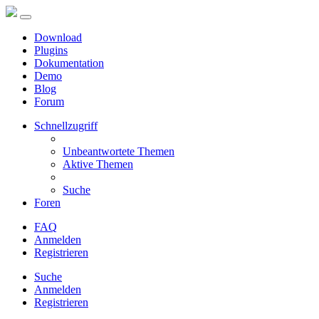
Download
Plugins
Dokumentation
Demo
Blog
Forum
Schnellzugriff
Unbeantwortete Themen
Aktive Themen
Suche
Foren
FAQ
Anmelden
Registrieren
Suche
Anmelden
Registrieren