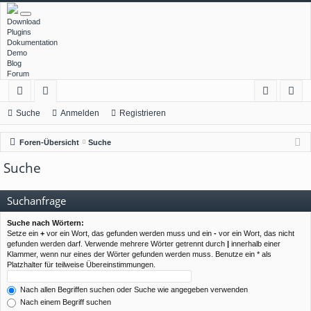
Download
Plugins
Dokumentation
Demo
Blog
Forum
ch
or
n
eg
Suche
Anmelden
Registrieren
ne
en
m
ist
Foren-Übersicht
Suche
llz
el
rie
Suche
ug
de
re
rif
n
n
Suchanfrage
f
Suche nach Wörtern:
Setze ein
+
vor ein Wort, das gefunden werden muss und ein
-
vor ein Wort, das nicht
gefunden werden darf. Verwende mehrere Wörter getrennt durch
|
innerhalb einer
Klammer, wenn nur eines der Wörter gefunden werden muss. Benutze ein * als
Platzhalter für teilweise Übereinstimmungen.
Nach allen Begriffen suchen oder Suche wie angegeben verwenden
Nach einem Begriff suchen