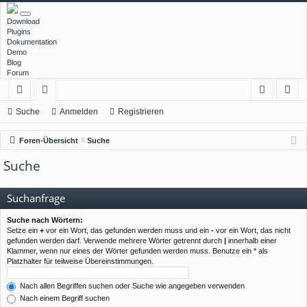
Download
Plugins
Dokumentation
Demo
Blog
Forum
ch
or
n
eg
Suche
Anmelden
Registrieren
ne
en
m
ist
Foren-Übersicht
Suche
llz
el
rie
Suche
ug
de
re
rif
n
n
Suchanfrage
f
Suche nach Wörtern:
Setze ein
+
vor ein Wort, das gefunden werden muss und ein
-
vor ein Wort, das nicht
gefunden werden darf. Verwende mehrere Wörter getrennt durch
|
innerhalb einer
Klammer, wenn nur eines der Wörter gefunden werden muss. Benutze ein * als
Platzhalter für teilweise Übereinstimmungen.
Nach allen Begriffen suchen oder Suche wie angegeben verwenden
Nach einem Begriff suchen