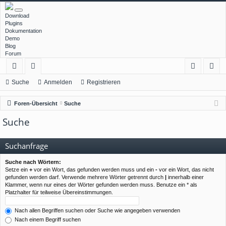
Download
Plugins
Dokumentation
Demo
Blog
Forum
ch
or
n
eg
Suche
Anmelden
Registrieren
ne
en
m
ist
Foren-Übersicht
Suche
llz
el
rie
Suche
ug
de
re
rif
n
n
Suchanfrage
f
Suche nach Wörtern:
Setze ein
+
vor ein Wort, das gefunden werden muss und ein
-
vor ein Wort, das nicht
gefunden werden darf. Verwende mehrere Wörter getrennt durch
|
innerhalb einer
Klammer, wenn nur eines der Wörter gefunden werden muss. Benutze ein * als
Platzhalter für teilweise Übereinstimmungen.
Nach allen Begriffen suchen oder Suche wie angegeben verwenden
Nach einem Begriff suchen