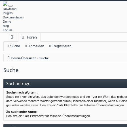
Download
Plugins
Dokumentation
Demo
Blog
Forum
Foren
ch
Suche
Anmelden
Registrieren
ne
Foren-Übersicht
Suche
llz
Suche
ug
rif
Suchanfrage
f
Suche nach Wörtern:
Setze ein
+
vor ein Wort, das gefunden werden muss und ein
-
vor ein Wort, das nicht 
darf. Verwende mehrere Wörter getrennt durch
|
innerhalb einer Klammer, wenn nur ein
gefunden werden muss. Benutze ein * als Platzhalter für teilweise Übereinstimmungen.
Zu suchender Autor:
Benutze ein * als Platzhalter für teilweise Übereinstimmungen.